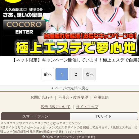
ネット限定】キャンペーン開催しています！極上エステで自粛疲れをリフ
前へ
1
2
次へ
▲ ページの先頭へ戻る
お問い合わせ
｜
不具合・改善要望
｜
利用規約
広告掲載について
｜
サイトマップ
スマートフォン
PCサイト
メンズエステやアジアンエステのことならエステカンカン
※当サイトはリラクゼーション店・メンズエステサイトのみ掲載しております。※風俗エステ店、出
張エステ(無店舗型性風俗店)の掲載は一切致しておりません。
© 2026 エステカンカン（エステ歓歓）