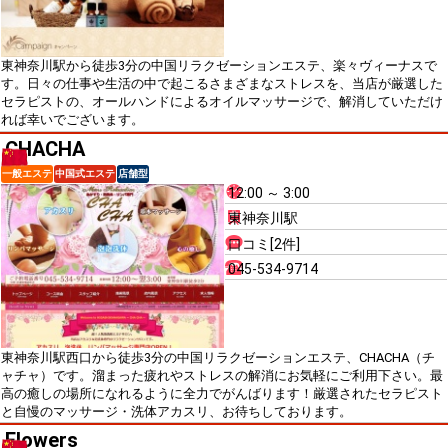
東神奈川駅から徒歩3分の中国リラクゼーションエステ、楽々ヴィーナスで
す。日々の仕事や生活の中で起こるさまざまなストレスを、当店が厳選した
セラピストの、オールハンドによるオイルマッサージで、解消していただけ
れば幸いでございます。
CHACHA
一般エステ
中国式エステ
店舗型
12:00 ～ 3:00
東神奈川駅
口コミ[2件]
045-534-9714
東神奈川駅西口から徒歩3分の中国リラクゼーションエステ、CHACHA（チ
ャチャ）です。溜まった疲れやストレスの解消にお気軽にご利用下さい。最
高の癒しの場所になれるように全力でがんばります！厳選されたセラピスト
と自慢のマッサージ・洗体アカスリ、お待ちしております。
Flowers