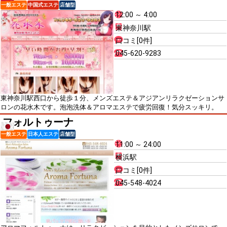
一般エステ
中国式エステ
店舗型
12:00 ～ 4:00
東神奈川駅
口コミ[0件]
045-620-9283
東神奈川駅西口から徒歩１分、メンズエステ＆アジアンリラクゼーションサ
ロンの花水木です。泡泡洗体＆アロマエステで疲労回復！気分スッキリ。
フォルトゥーナ
一般エステ
日本人エステ
店舗型
11:00 ～ 24:00
横浜駅
口コミ[0件]
045-548-4024