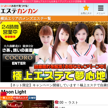
横浜エリア 洗体もアカスリも出来る？アジアンエステ店情報一覧
お気に入り
メニュー
横浜エリアのメンズエステ一覧
ネット限定】キャンペーン開催しています！極上エステで自粛疲れをリフ
Moon Light
一般エステ
中国式エステ
店舗型
12:00 ～ ラスト