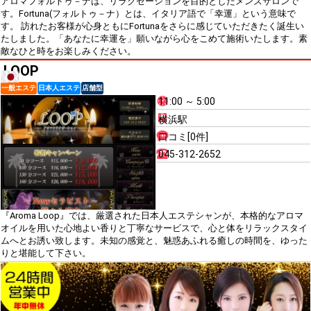
アロマフォルトゥ－ナは、リラクゼーションを目的としたメンズサロンで
す。Fortuna(フォルトゥ－ナ）とは、イタリア語で「幸運」という意味で
す。 訪れたお客様が心身ともにFortunaをさらに感じていただきたく誕生い
たしました。「あなたに幸運を」願いながら心をこめて施術いたします。素
敵なひと時をお楽しみください。
LOOP
一般エステ
日本人エステ
店舗型
11:00 ～ 5:00
横浜駅
口コミ[0件]
045-312-2652
『Aroma Loop』では、厳選された日本人エステシャンが、本格的なアロマ
オイルを用いた心地よい香りと丁寧なサービスで、心と体をリラックスタイ
ムへとお誘い致します。未知の感覚と、魅惑あふれる癒しの時間を、ゆった
りと堪能して下さい。