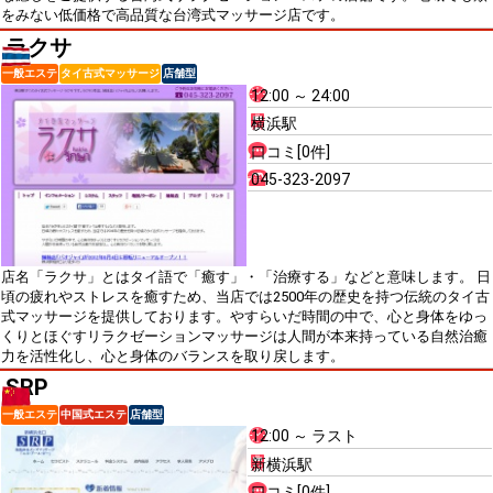
をみない低価格で高品質な台湾式マッサージ店です。
ラクサ
一般エステ
タイ古式マッサージ
店舗型
12:00 ～ 24:00
横浜駅
口コミ[0件]
045-323-2097
店名「ラクサ」とはタイ語で「癒す」・「治療する」などと意味します。 日
頃の疲れやストレスを癒すため、当店では2500年の歴史を持つ伝統のタイ古
式マッサージを提供しております。やすらいだ時間の中で、心と身体をゆっ
くりとほぐすリラクゼーションマッサージは人間が本来持っている自然治癒
力を活性化し、心と身体のバランスを取り戻します。
SRP
一般エステ
中国式エステ
店舗型
12:00 ～ ラスト
新横浜駅
口コミ[0件]