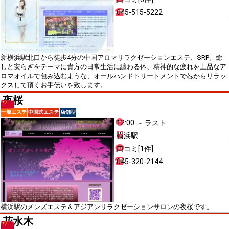
045-515-5222
新横浜駅北口から徒歩4分の中国アロマリラクゼーションエステ、SRP。癒
しと安らぎをテーマに貴方の日常生活に纏わる体、精神的な疲れを上品なア
ロマオイルで包み込むような、オールハンドトリートメントで芯からリラッ
クスして頂くお手伝いを致します。
夜桜
一般エステ
中国式エステ
店舗型
12:00 ～ ラスト
横浜駅
口コミ[1件]
045-320-2144
横浜駅のメンズエステ＆アジアンリラクゼーションサロンの夜桜です。
花水木