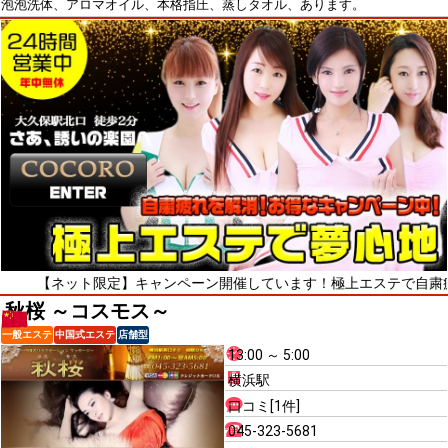
泡泡洗体、アロマオイル、本格指圧、蒸しタオル、あります。
ネット限定】キャンペーン開催しています！極上エステで自粛疲れをリフ
秋桜 ～コスモス～
一般エステ
中国式エステ
店舗型
13:00 ～ 5:00
横浜駅
口コミ[1件]
045-323-5681