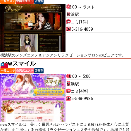
一般エステ
中国式エステ
店舗型
12:00 ～ ラスト
横浜駅
口コミ[1件]
045-316-4059
横浜駅のメンズエステ＆アジアンリラクゼーションサロンのピュアです。
newスマイル
一般エステ
台湾式エステ
店舗型
10:00 ～ 5:00
横浜駅
口コミ[4件]
045-548-9986
newスマイルは、美しく厳選されたセラピストによる疲れた身体と心に上質
な癒しをご提供する台湾式リラクゼーションエステの店舗です。地域でも類