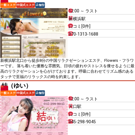
一般エステ
中国式エステ
店舗型
12:00 ～ ラスト
新横浜駅
口コミ[0件]
070-1313-1688
新横浜駅北口から徒歩8分の中国リラクゼーションエステ、Flowers・フラワ
ーです。 落ち着いた優雅な雰囲気、日頃の疲れやストレスを痩せるように最
高のリラクゼーションを心がけております。呼吸に合わせてリズム感のある
タッチで至福のリラックスの時を約束します。
結（ゆい）
一般エステ
中国式エステ
店舗型
12:00 ～ ラスト
大口駅
口コミ[0件]
045-298-9045