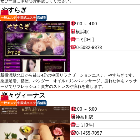
ぜひ一度ご来店心身解放してください。
やすらぎ
一般エステ
中国式エステ
店舗型
12:00 ～ 4:00
新横浜駅
口コミ[0件]
070-5082-8878
新横浜駅北口から徒歩4分の中国リラクゼーションエステ、やすらぎです。
薬膳足湯、指圧、パウダー、オイル+リンパマッサージ、疲れた体をマッサ
ージでリフレッシュ！貴方のストレスや疲れを癒します。
楽々ヴィーナス
一般エステ
中国式エステ
店舗型
12:00 ～ 5:00
東神奈川駅
口コミ[0件]
070-1455-7057