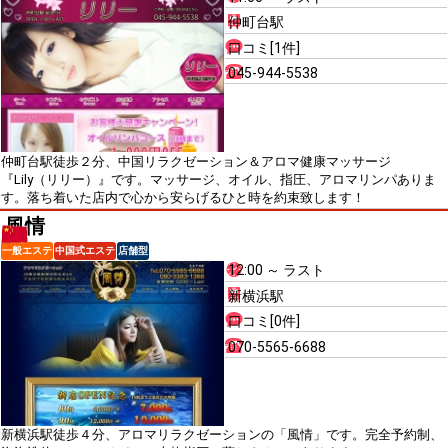
仲町台駅
口コミ[1件]
045-944-5538
仲町台駅徒歩２分、中国リラクゼーション＆アロマ健康マッサージ
『Lily（リリー）』です。マッサージ、オイル、指圧、アロマリンパありま
す。落ち着いた店内で心から安らげるひと時を約束致します！
風情
一般エステ
中国式エステ
店舗型
12:00 ～ ラスト
新横浜駅
口コミ[0件]
070-5565-6688
新横浜駅徒歩４分、アロマリラクゼーションの「風情」です。完全予約制、