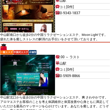
中山駅
口コミ[0件]
080-9343-1837
中山駅南口から徒歩2分の中国リラクゼーションエステ、Moon Lightです。
疲れた体を癒しストレスの解消のお手伝いをさせて頂いております。
爽
一般エステ
中国式エステ
店舗型
12:00 ～ ラスト
中山駅
口コミ[0件]
080-5909-8866
中山駅北口から徒歩2分の中国リラクゼーションエステ、爽 さわやかです。
アロマエステお客様のことを考え体調維持と体質改善や心身ともに満足して
いただける最高のマッサージを心がけています。あなたを癒します。どうぞ