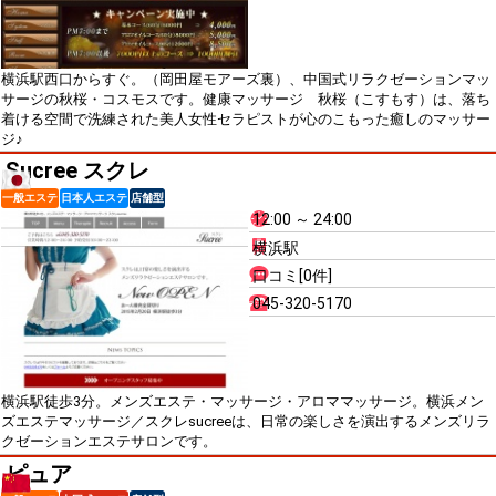
横浜駅西口からすぐ。（岡田屋モアーズ裏）、中国式リラクゼーションマッ
サージの秋桜・コスモスです。健康マッサージ 秋桜（こすもす）は、落ち
着ける空間で洗練された美人女性セラピストが心のこもった癒しのマッサー
ジ♪
Sucree スクレ
一般エステ
日本人エステ
店舗型
12:00 ～ 24:00
横浜駅
口コミ[0件]
045-320-5170
横浜駅徒歩3分。メンズエステ・マッサージ・アロママッサージ。横浜メン
ズエステマッサージ／スクレsucreeは、日常の楽しさを演出するメンズリラ
クゼーションエステサロンです。
ピュア