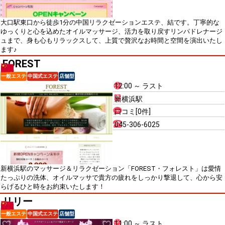
大口駅東口から徒歩1分の中国リラクゼーションエステ、結です。丁寧的な
ゆっくりと心を込めたオイルマッサージ、活力を取り戻すリンパドレナージ
ュまで、身も心もリラックスして、上質で贅沢なお時間と空間を演出いたし
ます♪
FOREST
一般エステ
中国式エステ
店舗型
12:00 ～ ラスト
新横浜駅
口コミ[0件]
045-306-6025
新横浜駅のマッサージ＆リラクゼーション「FOREST・フォレスト」は愛情
たっぷりの洗体、オイルマッサで貴方の疲れをしっかり撃退して、心から安
らげるひと時をお約束いたします！
リリー
一般エステ
中国式エステ
店舗型
11:00 ～ ラスト