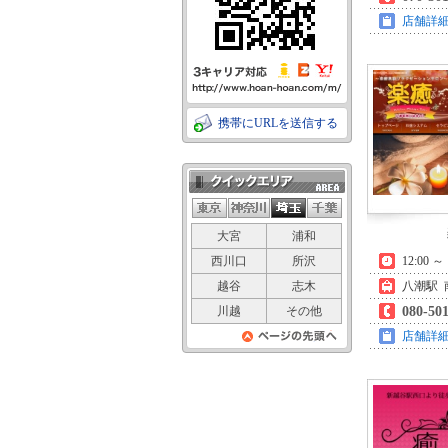
店舗詳
携帯にURLを送信する
クイックエリア
大宮
浦和
西川口
所沢
12:00 
越谷
志木
八潮駅 
川越
その他
080-50
店舗詳
ページの先頭
へ