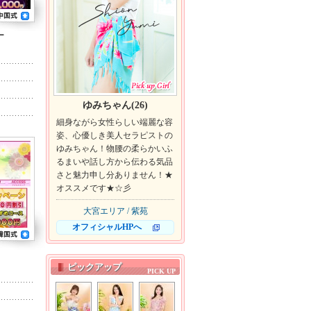
ー
ゆみちゃん(26)
細身ながら女性らしい端麗な容
姿、心優しき美人セラピストの
ゆみちゃん！物腰の柔らかいふ
るまいや話し方から伝わる気品
さと魅力申し分ありません！★
オススメです★☆彡
大宮エリア / 紫苑
オフィシャルHPへ
ピックアップ