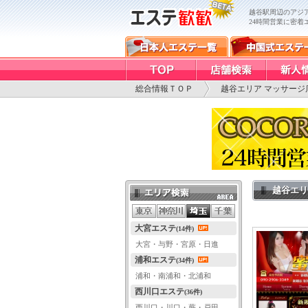
越谷駅周辺のアジア
24時間営業に密着
総合情報ＴＯＰ
越谷エリア マッサージ
越谷エリ
エリア検索
大宮エステ
(14件)
大宮・与野・宮原・日進
浦和エステ
(34件)
浦和・南浦和・北浦和
西川口エステ
(36件)
西川口・川口・蕨・戸田