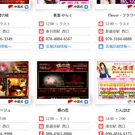
蜜の味
夜楽 やらく
Flower・フラワ
～ ラスト
12:00 ～ ラスト
12:00 ～ ラスト
 西口
春日部駅 西口
新越谷駅 西口
06-3349
070-4084-6567
070-3104-6888
細情報へ
店舗詳細情報へ
店舗詳細情報へ
ージュ
蝶の恋
たんぽぽ
5:00
12:00 ～ ラスト
14:00 ～ 2:00
 西口
新越谷駅 西口
蒲生駅 西口
16-9988
080-4363-8886
090-4816-6175