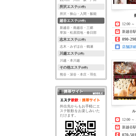
所沢エステ
(13件)
所沢・狭山・入間・飯能
越谷エステ
(29件)
12:00 
新越谷・南越谷・三郷
新越谷駅
草加・松原団地・春日部
090-29
志木エステ
(22件)
志木・みずほ台・鶴瀬
店舗詳
川越エステ
(2件)
川越・本川越
その他エステ
(0件)
熊谷・深谷・本庄・羽生
携帯サイト QRコード
外出先からもお手軽にエ
ステ歓歓をお楽しみいた
ル
だけます。
12:00 ～ 
新越谷駅
070-50