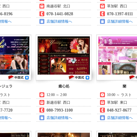
 西口
南越谷駅 北口
草加駅 西口
66-8196
070-1441-0828
070-1397-0111
細情報へ
店舗詳細情報へ
店舗詳細情報へ
ンジェラ
癒心処
蘭
～ ラスト
12:00 ～ 2:00
10:00 ～ ラスト
 西口
新越谷駅 西口
草加駅 東口
47-7720
080-7993-1100
048-927-8677
細情報へ
店舗詳細情報へ
店舗詳細情報へ