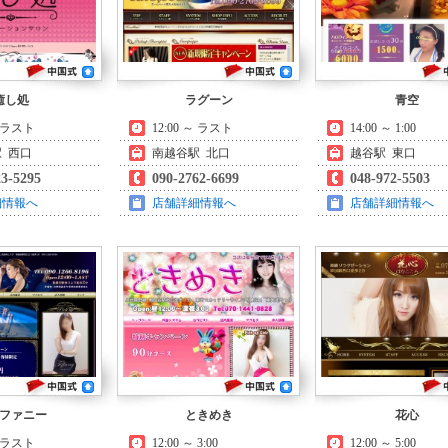
癒し処
ラグーン
青空
～ ラスト
12:00 ～ ラスト
14:00 ～ 1:00
 西口
南越谷駅 北口
越谷駅 東口
23-5295
090-2762-6699
048-972-5503
細情報へ
店舗詳細情報へ
店舗詳細情報へ
ファニー
ときめき
花心
～ ラスト
12:00 ～ 3:00
12:00 ～ 5:00