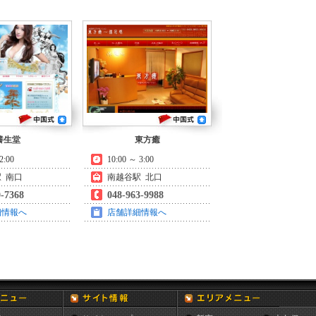
養生堂
東方癒
2:00
10:00 ～ 3:00
 南口
南越谷駅 北口
0-7368
048-963-9988
細情報へ
店舗詳細情報へ