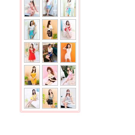
、当
営者
場合
とは
に関
ま
変、
所有す
者が日
上
する
たは
える