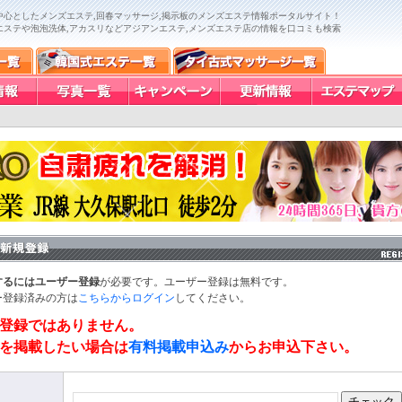
中心としたメンズエステ,回春マッサージ,掲示板のメンズエステ情報ポータルサイト！
エステや泡泡洗体,アカスリなどアジアンエステ,メンズエステ店の情報を口コミも検索
するにはユーザー登録
が必要です。ユーザー登録は無料です。
ー登録済みの方は
こちらからログイン
してください。
登録ではありません。
を掲載したい場合は
有料掲載申込み
からお申込下さい。