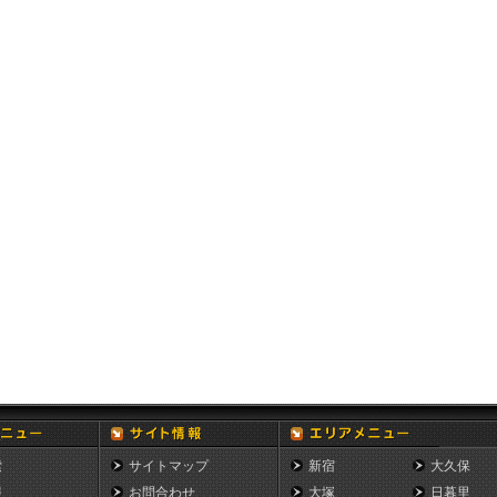
詐欺等の犯罪および犯罪に結びつく行為、またはそのおそれの
行為
公序良俗に反する行為
逸脱する内容の書き込みをする行為
他ユーザーのアカウント情報を使用してログインする行為
上記のいずれかに該当する行為を助長する目的の行為
■利用停止・取消
ユーザーが次のいずれかに該当すると判断した場合、事前に何
知、催告することなく、本サービスの利用の一時的停止又はそ
用資格の取消、および本規約の解除等、必要な措置を行うこと
きるものとします。
・禁止事項に定める行為を行った場合
・利用規約の条項のいずれかに違反した場合
・上記以外にユーザーの行為に対して運営者が不適切と判断し
合
■免責
本サービスの内容の追加、変更、又は本サービスの中断、終了
って生じたいかなる損害についても、一切責任を負いません。
また提供された情報に起因する損害（身体的、精神的、財産的
を含む）が発生した場合でも一切の責任を負わないものとしま
プロフィール写真の掲載に関して、著作権や肖像権等に抵触し
ないかどうかは、ユーザーの責任により判断していただき、エ
索
サイトマップ
新宿
大久保
歓歓は一切責任を負いません。
本サービスにおいて提供された情報は、ユーザーの自己責任に
報
お問合わせ
大塚
日暮里