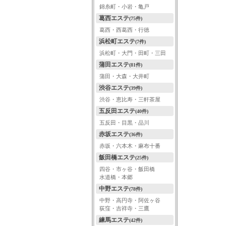
錦糸町・小岩・亀戸
葛西エステ
(75件)
葛西・西葛西・行徳
浜松町エステ
(7件)
浜松町・大門・田町・三田
蒲田エステ
(81件)
蒲田・大森・大井町
渋谷エステ
(39件)
渋谷・恵比寿・三軒茶屋
五反田エステ
(40件)
五反田・目黒・品川
赤坂エステ
(36件)
赤坂・六本木・麻布十番
飯田橋エステ
(25件)
四谷・市ヶ谷・飯田橋
水道橋・本郷
中野エステ
(78件)
中野・高円寺・阿佐ヶ谷
荻窪・吉祥寺・三鷹
練馬エステ
(42件)