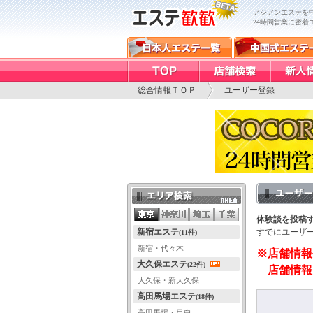
アジアンエステを
24時間営業に密着
総合情報ＴＯＰ
ユーザー登録
エリア検索
体験談を投稿
新宿エステ
すでにユーザ
(11件)
新宿・代々木
※店舗情報
大久保エステ
(22件)
店舗情報
大久保・新大久保
高田馬場エステ
(18件)
高田馬場・目白