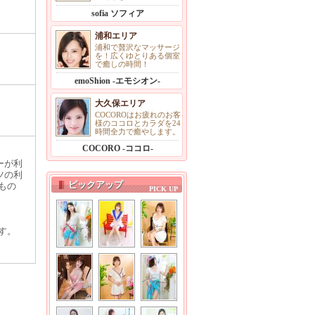
sofia ソフィア
浦和エリア
浦和で贅沢なマッサージ
を！広くゆとりある個室
で癒しの時間！
emoShion -エモシオン-
大久保エリア
COCOROはお疲れのお客
様のココロとカラダを24
時間全力で癒やします。
COCORO -ココロ-
ーが利
ツの利
ピックアップ
もの
す。
りま
じま
を除い
、ユ