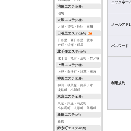
ニックネー
池袋エステ
(56件)
池袋
大塚エステ
(25件)
メールアド
大塚・巣鴨・駒込・田畑
日暮里エステ
(21件)
日暮里・西日暮里・鶯谷
金町・綾瀬・町屋
パスワード
北千住エステ
(48件)
北千住・亀有・金町・竹ノ塚
上野エステ
(39件)
上野・御徒町・浅草・田原
神田エステ
(32件)
利用規約
神田・秋葉原・御茶ノ水
淡路町・小川町
東京エステ
(13件)
東京・銀座・有楽町
小伝馬町・人形町・茅場町
新橋エステ
(7件)
新橋
錦糸町エステ
(83件)