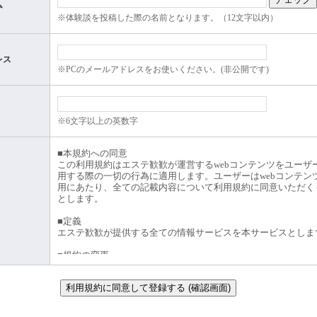
ム
※体験談を投稿した際の名前となります。（12文字以内）
レス
※PCのメールアドレスをお使いください。(非公開です)
※6文字以上の英数字
■本規約への同意
この利用規約はエステ歓歓が運営するwebコンテンツをユーザ
用する際の一切の行為に適用します。ユーザーはwebコンテン
用にあたり、全ての記載内容について利用規約に同意いただく
とします。
■定義
エステ歓歓が提供する全ての情報サービスを本サービスとしま
■規約の変更
運営者は、ユーザーの了承なく、利用規約を変更することがあ
す。変更がなされた場合、利用条件は、変更後の利用規約に準
す。 変更後の利用規約については、運営者が別途定める場合
て、オンライン上に表示した時点より、効力を生じるものとし
ーザーはこれに同意したものとします。