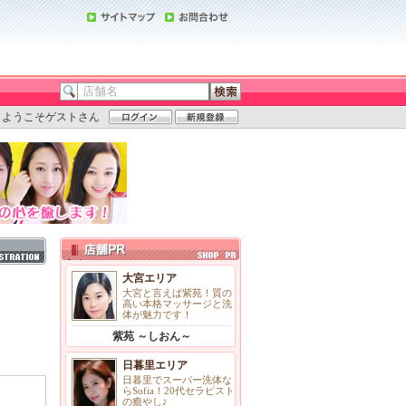
ようこそゲストさん
店舗PR
大宮エリア
大宮と言えば紫苑！質の
高い本格マッサージと洗
体が魅力です！
紫苑 ～しおん～
日暮里エリア
日暮里でスーパー洗体な
らSofia！20代セラピスト
の癒やし♪