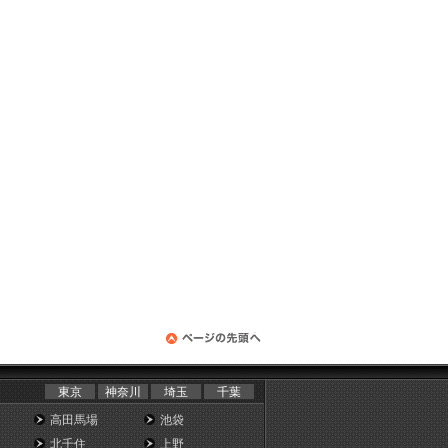
ある
ら通
の利
がで
た場
によ
損害
す。
てい
東京
神奈川
埼玉
千葉
ステ
高田馬場
池袋
おい
北千住
上野