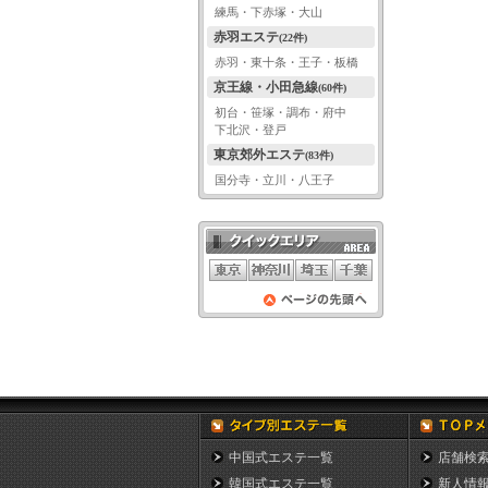
練馬・下赤塚・大山
赤羽エステ
(22件)
赤羽・東十条・王子・板橋
京王線・小田急線
(60件)
初台・笹塚・調布・府中
下北沢・登戸
東京郊外エステ
(83件)
国分寺・立川・八王子
クイックエリア
ページの先頭
へ
中国式エステ一覧
店舗検
韓国式エステ一覧
新人情