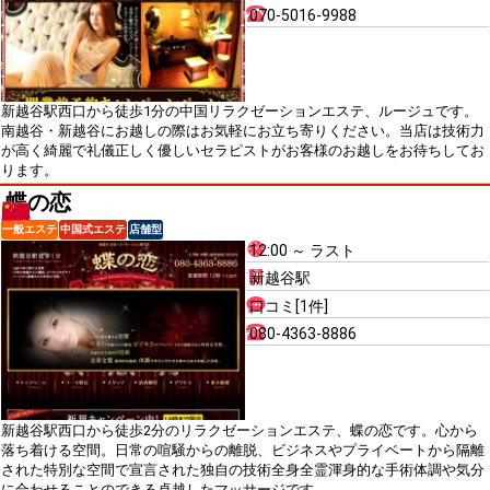
070-5016-9988
新越谷駅西口から徒歩1分の中国リラクゼーションエステ、ルージュです。
南越谷・新越谷にお越しの際はお気軽にお立ち寄りください。当店は技術力
が高く綺麗で礼儀正しく優しいセラピストがお客様のお越しをお待ちしてお
ります。
蝶の恋
一般エステ
中国式エステ
店舗型
12:00 ～ ラスト
新越谷駅
口コミ[1件]
080-4363-8886
新越谷駅西口から徒歩2分のリラクゼーションエステ、蝶の恋です。心から
落ち着ける空間。日常の喧騒からの離脱、ビジネスやプライベートから隔離
された特別な空間で宣言された独自の技術全身全霊渾身的な手術体調や気分
に合わせることのできる卓越したマッサージです。