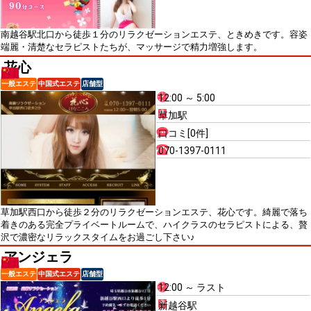
南越谷駅北口から徒歩１分のリラクゼーションエステ、ときめきです。容姿
端麗・清楚なセラピストたちが、マッサージで精力増強します。
花心
一般エステ
中国式エステ
店舗型
12:00 ～ 5:00
草加駅
口コミ[0件]
070-1397-0111
草加駅西口から徒歩２分のリラクゼーションエステ、花心です。綺麗で落ち
着きのある完全プライベートルームで、ハイクラスのセラピストによる、贅
沢で濃密なリラックスタイムをお過ごし下さい♪
アンジェラ
一般エステ
中国式エステ
店舗型
12:00 ～ ラスト
新越谷駅