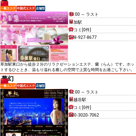
蘭
一般エステ
中国式エステ
店舗型
10:00 ～ ラスト
草加駅
口コミ[0件]
048-927-8677
草加駅東口から徒歩２分のリラクゼーションエステ、蘭（らん）です。ホッ
トするひととき、温もり溢れる癒しの空間で上質な時間をお過ごし下さい。
夢幻
一般エステ
中国式エステ
店舗型
12:00 ～ ラスト
新越谷駅
口コミ[0件]
080-3020-7062