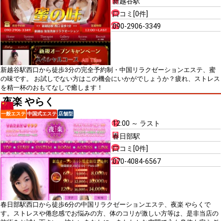
新越谷駅
口コミ[0件]
090-2906-3349
新越谷駅西口から徒歩3分の完全予約制・中国リラクゼーションエステ、蜜
の味です。 お試しでない方はこの機会にいかがでしょうか？疲れ、ストレス
を精一杯のおもてなしで癒します！
夜楽 やらく
一般エステ
中国式エステ
店舗型
12:00 ～ ラスト
春日部駅
口コミ[0件]
070-4084-6567
春日部駅西口から徒歩6分の中国リラクゼーションエステ、夜楽 やらくで
す。ストレスや倦怠感でお悩みの方、体のコリが激しい方等は、是非当店の