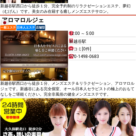
新越谷駅西口から徒歩１分、完全予約制のリラクゼーションエステ、夢幻
（むげん）です。美女のみ在籍する癒しメンズエステサロン。
アロマロルジェ
一般エステ
日本人エステ
店舗型
12:00 ～ 5:00
新越谷駅
口コミ[0件]
070-1498-0683
新越谷駅西口から徒歩１分、メンズエステ＆リラクゼーション、アロマロル
ジェです。新越谷にある完全個室、オール日本人セラピストの極上のおもて
なしをご堪能ください。完全非風俗の健全メンズエステです。