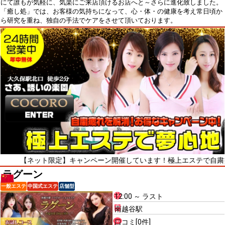
にて誰もが気軽に、気楽にご来店頂けるお店へと～さらに進化致しました。
「癒し処」では、お客様の気持ちになって、心・体・の健康を考え常日頃か
ら研究を重ね、独自の手法でケアをさせて頂いております。
ネット限定】キャンペーン開催しています！極上エステで自粛疲れをリフ
ラグーン
一般エステ
中国式エステ
店舗型
12:00 ～ ラスト
南越谷駅
口コミ[0件]