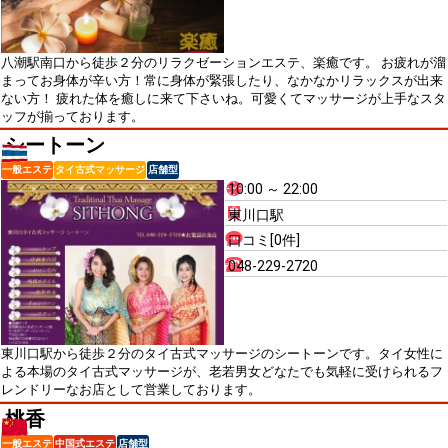
八潮駅南口から徒歩２分のリラクゼーションエステ、楽癒です。 お疲れが溜
まってお身体が辛い方！常に身体が緊張したり、なかなかリラックスが出来
ない方！ 疲れた体を癒しに来て下さいね。可愛くてマッサージが上手なスタ
ッフが揃っております。
シートーン
一般エステ
タイ古式マッサージ
店舗型
10:00 ～ 22:00
東川口駅
口コミ[0件]
048-229-2720
東川口駅から徒歩２分のタイ古式マッサージのシートーンです。タイ女性に
よる本場のタイ古式マッサージが、老若男女どなたでも気軽に受けられるフ
レンドリーなお店として営業しております。
桃香
一般エステ
中国式エステ
店舗型