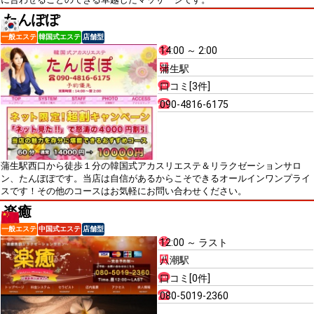
たんぽぽ
一般エステ
韓国式エステ
店舗型
14:00 ～ 2:00
蒲生駅
口コミ[3件]
090-4816-6175
蒲生駅西口から徒歩１分の韓国式アカスリエステ＆リラクゼーションサロ
ン、たんぽぽです。当店は自信があるからこそできるオールインワンプライ
スです！その他のコースはお気軽にお問い合わせください。
楽癒
一般エステ
中国式エステ
店舗型
12:00 ～ ラスト
八潮駅
口コミ[0件]
080-5019-2360