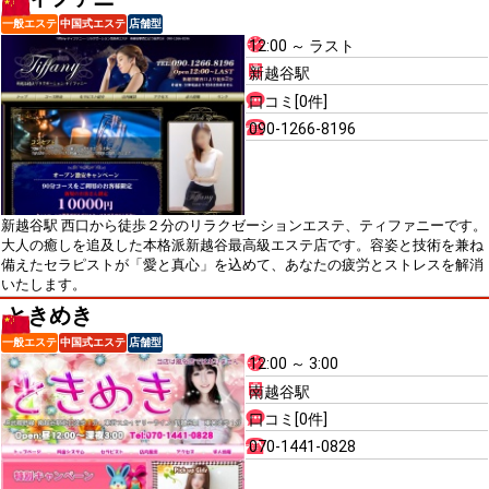
一般エステ
中国式エステ
店舗型
12:00 ～ ラスト
新越谷駅
口コミ[0件]
090-1266-8196
新越谷駅 西口から徒歩２分のリラクゼーションエステ、ティファニーです。
大人の癒しを追及した本格派新越谷最高級エステ店です。容姿と技術を兼ね
備えたセラピストが「愛と真心」を込めて、あなたの疲労とストレスを解消
いたします。
ときめき
一般エステ
中国式エステ
店舗型
12:00 ～ 3:00
南越谷駅
口コミ[0件]
070-1441-0828