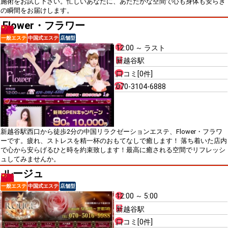
施術をお試し下さい。忙しいあなたに、あたたかな空間で心も身体も安らぎ
の瞬間をお届けします。
Flower・フラワー
一般エステ
中国式エステ
店舗型
12:00 ～ ラスト
新越谷駅
口コミ[0件]
070-3104-6888
新越谷駅西口から徒歩2分の中国リラクゼーションエステ、Flower・フラワ
ーです。疲れ、ストレスを精一杯のおもてなしで癒します！ 落ち着いた店内
で心から安らげるひと時を約束致します！最高に癒される空間でリフレッシ
ュしてみませんか。
ルージュ
一般エステ
中国式エステ
店舗型
12:00 ～ 5:00
新越谷駅
口コミ[0件]