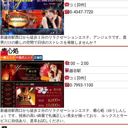
口コミ[0件]
080-4347-7720
新越谷駅西口から徒歩１分のリラクゼーションエステ、アンジェラです。貴
男だけの癒しの空間で日頃のストレスを発散しませんか？
癒心処
一般エステ
中国式エステ
店舗型
12:00 ～ 2:00
新越谷駅
口コミ[0件]
080-7993-1100
新越谷駅西口から徒歩２分のリラクゼーションエステ、癒心処（ゆうしんし
ょ）です。技術の高い綺麗で礼儀正しい美女が揃っており、 ルックスとサー
ビスに自信あり。是非お試しください。