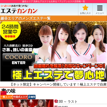
越谷エリア 洗体もアカスリも出来る？アジアンエステ店情報一覧
お気に入り
メニュー
越谷エリアのメンズエステ一覧
ネット限定】キャンペーン開催しています！極上エステで自粛疲れをリフ
蜜の味
一般エステ
中国式エステ
店舗型
12:00 ～ ラスト