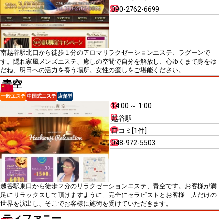
090-2762-6699
南越谷駅北口から徒歩１分のアロマリラクゼーションエステ、ラグーンで
す。隠れ家風メンズエステ、癒しの空間で自分を解放し、心ゆくまで身をゆ
だね、明日への活力を養う場所。女性の癒しをご堪能ください。
青空
一般エステ
中国式エステ
店舗型
14:00 ～ 1:00
越谷駅
口コミ[1件]
048-972-5503
越谷駅東口から徒歩２分のリラクゼーションエステ、青空です。お客様が満
足にリラックスして頂けますように、完全にセラピストとお客様二人だけの
世界を演出し、そこでお客様に施術を受けていただきます。
ティファニー