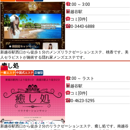
12:00 ～ 3:00
新越谷駅
口コミ[0件]
080-3443-6888
新越谷駅西口から徒歩１分のメンズリラクゼーションエステ、桃香です。美
人セラピストが施術する隠れ家メンズエステです。
癒し処
一般エステ
中国式エステ
店舗型
12:00 ～ ラスト
新越谷駅
口コミ[0件]
080-4623-5295
新越谷駅西口から徒歩２分のリラクゼーションエステ、癒し処です。南越谷