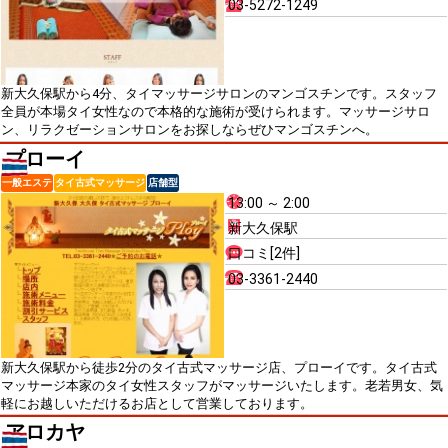
03-5272-1249
新大久保駅から4分、タイマッサージサロンのマンゴスチンです。スタッフ
全員が本場タイ女性なので本格的な施術が受けられます。マッサージサロ
ン、リラクゼーションサロンをお探しならぜひマンゴスチンへ。
プローイ
一般エステ
タイ古式マッサージ
店舗型
13:00 ～ 2:00
新大久保駅
口コミ[2件]
03-3361-2440
新大久保駅から徒歩2分のタイ古式マッサージ店、プローイです。タイ古式
マッサージ本家のタイ女性スタッフがマッサージいたします。老若男女、気
軽にお越しいただけるお店として営業しております。
アロカヤ