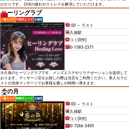
ひかりです。 日頃の疲れやストレスを解消していただけます。
ヒーリングラブ
一般エステ
中国式エステ
店舗型
12:00 ～ ラスト
大久保駅
口コミ[0件]
080-1583-2371
大久保のヒーリングラブです。メンズエステやリラクゼーションを提供して
おります。マッサージ店をお探しの際は当店をご利用ください。美人セラピ
ストの洗体マッサージでお客様を癒しの時間へ導きます。
金の月
一般エステ
韓国式エステ
店舗型
10:00 ～ ラスト
大久保駅
口コミ[0件]
080-7266-3439