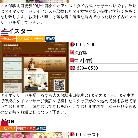
大久保駅北口徒歩30秒の都会のオアシス！タイ古式マッサージ店です。当店
はタイマッサージライセンスを取得したタイ女性が高い技術と笑顔でおもて
なし致します。お疲れの時には落ち着く清潔な店内でゆったりタイ古式マッ
サージを受けて下さい。
タイスター
一般エステ
タイ古式マッサージ
店舗型
12:00 ～ 2:00
大久保駅
口コミ[2件]
03-6304-0530
タイマッサージを受けるなら大久保駅南口徒歩3分タイスターへ。タイ本国
で伝統のタイマッサージ免許を取得したスタッフが心を込めて施術させて頂
いております。丁寧なおもてなしを心がけておりますので、ゆったり安らぎ
のひと時をお過ごしになって下さい。
Moe
一般エステ
中国式エステ
店舗型
11:00 ～ ラスト