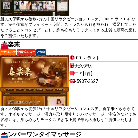
新大久保駅から徒歩7分の中国リラクゼーションエステ、Lafuel ラフエルで
す。完全個室なプライベート空間。ストレスから解き放たれ、満足していた
だけることをコンセプトとし、身も心もリラックスできる上質で最高の癒し
をご提供いたします。
喜楽来
一般エステ
中国式エステ
店舗型
11:00 ～ ラスト
新大久保駅
口コミ[1件]
03-5937-3627
新大久保駅から徒歩1分の中国リラクゼーションエステ、喜楽来・きららで
す。オイルマッサージ、活力を取り戻すリンパマッサージ、泡洗体などでお
客様には、身も心もリラックスできる上質で最高の癒しをご提供いたしま
す。
ナンバーワンタイマッサージ