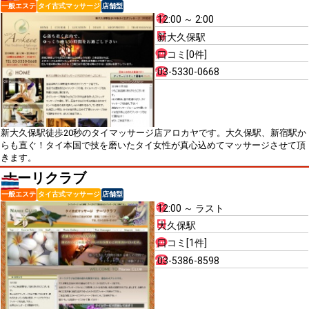
一般エステ
タイ古式マッサージ
店舗型
12:00 ～ 2:00
新大久保駅
口コミ[0件]
03-5330-0668
新大久保駅徒歩20秒のタイマッサージ店アロカヤです。大久保駅、新宿駅か
らも直ぐ！タイ本国で技を磨いたタイ女性が真心込めてマッサージさせて頂
きます。
ナーリクラブ
一般エステ
タイ古式マッサージ
店舗型
12:00 ～ ラスト
大久保駅
口コミ[1件]
03-5386-8598