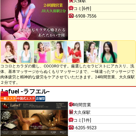
大久保駅
口コミ[6件]
03-6908-7556
ココロとカラダの癒し、COCOROです。厳選したセラピストにアカスリ、洗
体、基本マッサージからぬくもりマッサージまで、一味違ったマッサージで
肉体疲労と精神的な疲労をケアさせていただきます。24時間営業、大久保駅
２分です。
Lafuel -ラフエル-
一般エステ
中国式エステ
店舗型
24時間営業
新大久保駅
口コミ[1件]
03-6205-9523