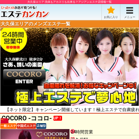
大久保エリア 洗体もアカスリも出来る？アジアンエステ店情報一覧
お気に入り
メニュー
大久保エリアのメンズエステ一覧
ト限定】キャンペーン開催しています！極上エステで自粛疲れをリフレッ
COCORO -ココロ-
UP！
一般エステ
中国式エステ
店舗型
24時間営業