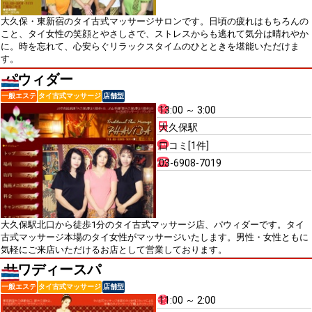
大久保・東新宿のタイ古式マッサージサロンです。日頃の疲れはもちろんの
こと、タイ女性の笑顔とやさしさで、ストレスからも逃れて気分は晴れやか
に。時を忘れて、心安らぐリラックスタイムのひとときを堪能いただけま
す。
パウィダー
一般エステ
タイ古式マッサージ
店舗型
13:00 ～ 3:00
大久保駅
口コミ[1件]
03-6908-7019
大久保駅北口から徒歩1分のタイ古式マッサージ店、パウィダーです。タイ
古式マッサージ本場のタイ女性がマッサージいたします。男性・女性ともに
気軽にご来店いただけるお店として営業しております。
サワディースパ
一般エステ
タイ古式マッサージ
店舗型
11:00 ～ 2:00