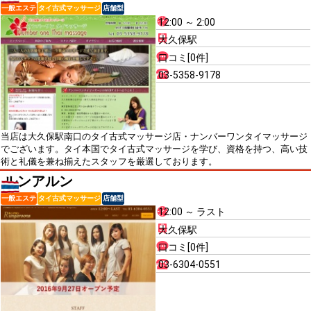
一般エステ
タイ古式マッサージ
店舗型
12:00 ～ 2:00
大久保駅
口コミ[0件]
03-5358-9178
当店は大久保駅南口のタイ古式マッサージ店・ナンバーワンタイマッサージ
でございます。タイ本国でタイ古式マッサージを学び、資格を持つ、高い技
術と礼儀を兼ね揃えたスタッフを厳選しております。
ルンアルン
一般エステ
タイ古式マッサージ
店舗型
12:00 ～ ラスト
大久保駅
口コミ[0件]
03-6304-0551