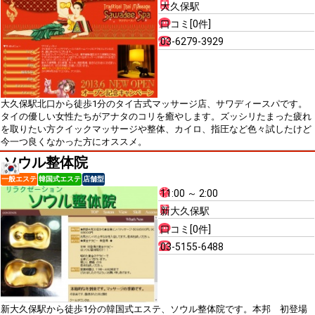
大久保駅
口コミ[0件]
03-6279-3929
大久保駅北口から徒歩1分のタイ古式マッサージ店、サワディースパです。
タイの優しい女性たちがアナタのコリを癒やします。ズッシリたまった疲れ
を取りたい方クイックマッサージや整体、カイロ、指圧など色々試したけど
今一つ良くなかった方にオススメ。
ソウル整体院
一般エステ
韓国式エステ
店舗型
11:00 ～ 2:00
新大久保駅
口コミ[0件]
03-5155-6488
新大久保駅から徒歩1分の韓国式エステ、ソウル整体院です。本邦 初登場