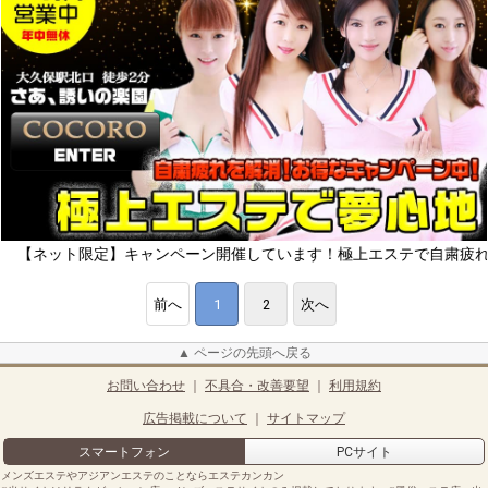
ト限定】キャンペーン開催しています！極上エステで自粛疲れをリフレッ
前へ
1
2
次へ
▲ ページの先頭へ戻る
お問い合わせ
｜
不具合・改善要望
｜
利用規約
広告掲載について
｜
サイトマップ
スマートフォン
PCサイト
メンズエステやアジアンエステのことならエステカンカン