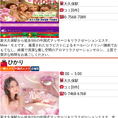
新大久保駅
口コミ[0件]
090-7568-7389
新大久保駅から徒歩5分の中国式マッサージ＆リラクゼーションエステ、
Moe・モエです。 厳選されたセラピストによるオールハンドリンパ施術でお
もてなし。綺麗で清潔な癒し空間のアロマリラクゼーションサロン。上質で
贅沢な時間をお過ごしください。
光 ひかり
一般エステ
中国式エステ
店舗型
12:00 ～ 5:00
新大久保駅
口コミ[0件]
070-7468-6768
新大久保駅から徒歩2分の中国式マッサージ＆リラクゼーションエステ、光