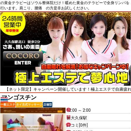
の黄金テラピーはソウル整体院だけ！暖めた黄金のテラピーで全身リンパを
行います。肩こり、腰痛 の方是非お試しください。
ト限定】キャンペーン開催しています！極上エステで自粛疲れをリフレッ
マンゴスチン
一般エステ
タイ古式マッサージ
店舗型
12:00 ～ 2:00
新大久保駅
口コミ[0件]