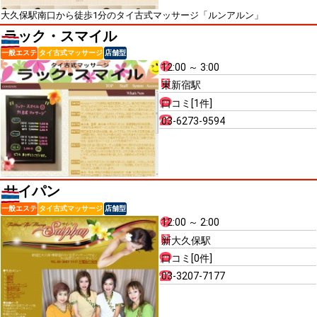
大久保駅南口から徒歩1分のタイ古式マッサージ「ルンアルン」
ラック・スマイル
一般エステ
タイ古式マッサージ
店舗型
12:00 ～ 3:00
東新宿駅
口コミ[1件]
03-6273-9594
サイパン
一般エステ
タイ古式マッサージ
店舗型
12:00 ～ 2:00
新大久保駅
口コミ[0件]
03-3207-7177