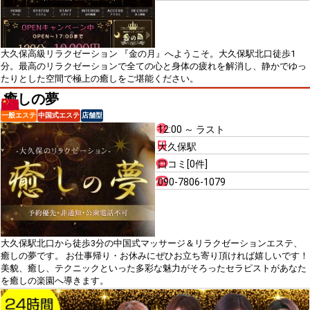
大久保高級リラクゼーション 『金の月』へようこそ。大久保駅北口徒歩1
分。最高のリラクゼーションで全ての心と身体の疲れを解消し、静かでゆっ
たりとした空間で極上の癒しをご堪能ください。
癒しの夢
一般エステ
中国式エステ
店舗型
12:00 ～ ラスト
大久保駅
口コミ[0件]
090-7806-1079
大久保駅北口から徒歩3分の中国式マッサージ＆リラクゼーションエステ、
癒しの夢です。 お仕事帰り・お休みにぜひお立ち寄り頂ければ嬉しいです！
美貌、癒し、テクニックといった多彩な魅力がそろったセラピストがあなた
を癒しの楽園へ導きます。