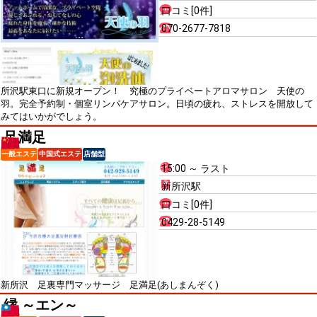
口コミ[0件]
070-2677-7818
所沢駅東口に新規オープン！ 究極のプライベートアロマサロン 天使の
羽。完全予約制・個室リンパケアサロン。日頃の疲れ、ストレスを開放して
みてはいかがでしょう。
足満足
一般エステ
中国式エステ
店舗型
15:00 ～ ラスト
新所沢駅
口コミ[0件]
0429-28-5149
新所沢 足裏専門マッサージ 足満足(あしまんぞく)
縁 ～エン～