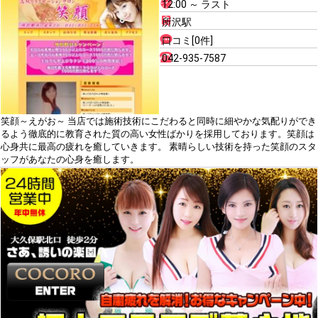
12:00 ～ ラスト
所沢駅
口コミ[0件]
042-935-7587
笑顔～えがお～ 当店では施術技術にこだわると同時に細やかな気配りができ
るよう徹底的に教育された質の高い女性ばかりを採用しております。笑顔は
心身共に最高の疲れを癒していきます。 素晴らしい技術を持った笑顔のスタ
ッフがあなたの心身を癒します。