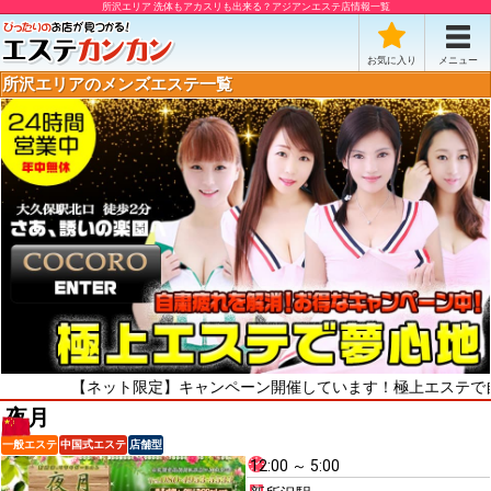
所沢エリア 洗体もアカスリも出来る？アジアンエステ店情報一覧
お気に入り
メニュー
所沢エリアのメンズエステ一覧
【ネット限定】キャンペーン開催しています！極上エステで自粛疲れ
夜月
一般エステ
中国式エステ
店舗型
12:00 ～ 5:00