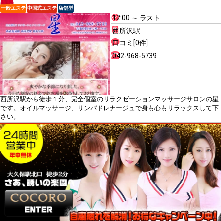
一般エステ
中国式エステ
店舗型
12:00 ～ ラスト
西所沢駅
口コミ[0件]
042-968-5739
西所沢駅から徒歩１分、完全個室のリラクゼーションマッサージサロンの星
です。オイルマッサージ、リンパドレナージュで身も心もリラックスして下
さい。