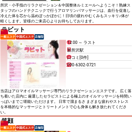
所沢・小手指のリラクゼーション＆中国整体ルミエールへようこそ！熟練ス
タッフのハンドテクニックで行うアロマリンパマッサージは、血行を促進し
冷えた体を芯から温めぼっかぼかに！日頃の疲れやむくみもスッキリ♪体が
軽くします。皆様のご来店心よりお待ちしております。
ラビット
一般エステ
中国式エステ
店舗型
12:00 ～ ラスト
新所沢駅
口コミ[0件]
090-6302-0721
当店はアロマオイルマッサージ専門のリラクゼーションエステです。 広く落
ち着いた店内に 厳選したセラピストによる極上のオイルマッサージを時間い
っぱいまでご堪能いただけます。 日常で溜まるさ まざまな疲れやストレス
を本格的なマッサージとトリートメントで心も身体も解き放たれてくださ
い。
笑顔
一般エステ
中国式エステ
店舗型