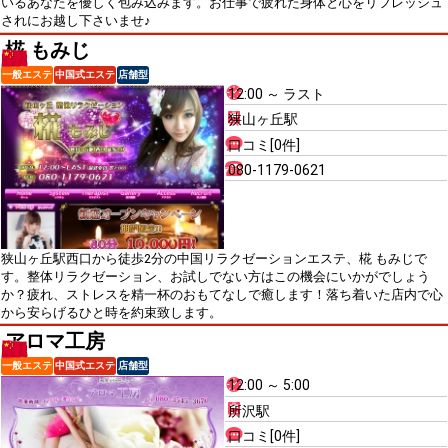
いるあなたを優しく包み込みます。お仕事で疲れた身体と心をリフレッシュ
されにお越し下さいませ♪
椛 もみじ
一般エステ
中国式エステ
店舗型
12:00 ～ ラスト
狭山ヶ丘駅
口コミ[0件]
080-1179-0621
狭山ヶ丘駅西口から徒歩2分の中国リラクゼーションエステ、椛 もみじで
す。整体リラクゼーション、お試しでない方はこの機会にいかがでしょう
か？疲れ、ストレスを精一杯のおもてなしで癒します！落ち着いた店内で心
から安らげるひと時を約束致します。
アロマ工房
一般エステ
中国式エステ
店舗型
12:00 ～ 5:00
所沢駅
口コミ[0件]