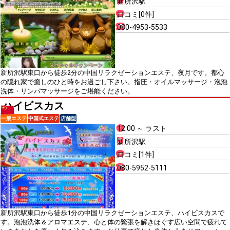
新所沢駅
口コミ[0件]
080-4953-5533
新所沢駅東口から徒歩2分の中国リラクゼーションエステ、夜月です。都心
の隠れ家で癒しのひと時をお過ごし下さい。指圧・オイルマッサージ・泡泡
洗体・リンパマッサージをご堪能ください。
ハイビスカス
一般エステ
中国式エステ
店舗型
12:00 ～ ラスト
新所沢駅
口コミ[1件]
080-5952-5111
新所沢駅東口から徒歩1分の中国リラクゼーションエステ、ハイビスカスで
す。泡泡洗体＆アロマエステ、心と体の緊張を解きほぐす広い空間で疲れて