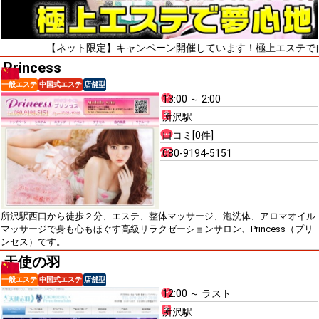
【ネット限定】キャンペーン開催しています！極上エステで自粛疲れ
Princess
一般エステ
中国式エステ
店舗型
13:00 ～ 2:00
所沢駅
口コミ[0件]
080-9194-5151
所沢駅西口から徒歩２分、エステ、整体マッサージ、泡洗体、アロマオイル
マッサージで身も心もほぐす高級リラクゼーションサロン、Princess（プリ
ンセス）です。
天使の羽
一般エステ
中国式エステ
店舗型
12:00 ～ ラスト
所沢駅