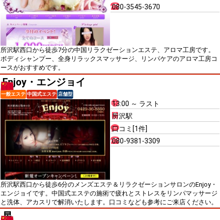
080-3545-3670
所沢駅西口から徒歩7分の中国リラクゼーションエステ、アロマ工房です。
ボディシャンプー、全身リラックスマッサージ、リンパケアのアロマ工房コ
ースがおすすめです。
Enjoy・エンジョイ
一般エステ
中国式エステ
店舗型
13:00 ～ ラスト
所沢駅
口コミ[1件]
080-9381-3309
所沢駅西口から徒歩6分のメンズエステ＆リラクゼーションサロンのEnjoy・
エンジョイです。中国式エステの施術で疲れとストレスをリンパマッサージ
と洗体、アカスリで解消いたします。口コミなども参考にご来店ください。
星