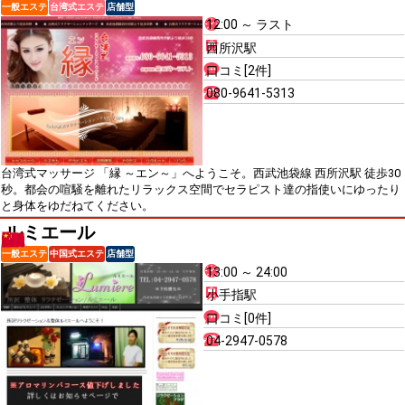
一般エステ
台湾式エステ
店舗型
12:00 ～ ラスト
西所沢駅
口コミ[2件]
080-9641-5313
台湾式マッサージ 「縁 ～エン～」へようこそ。西武池袋線 西所沢駅 徒歩30
秒。都会の喧騒を離れたリラックス空間でセラピスト達の指使いにゆったり
と身体をゆだねてください。
ルミエール
一般エステ
中国式エステ
店舗型
13:00 ～ 24:00
小手指駅
口コミ[0件]
04-2947-0578