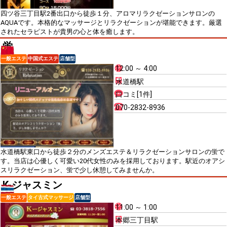
四ツ谷三丁目駅2番出口から徒歩１分、アロマリラクゼーションサロンの
AQUAです。本格的なマッサージとリラクゼーションが堪能できます。厳選
されたセラピストが貴男の心と体を癒します。
蛍
一般エステ
中国式エステ
店舗型
12:00 ～ 4:00
水道橋駅
口コミ[1件]
070-2832-8936
水道橋駅東口から徒歩２分のメンズエステ＆リラクゼーションサロンの蛍で
す。当店は心優しく可愛い20代女性のみを採用しております。駅近のオアシ
スリラクゼーション、蛍で少し休憩してみませんか。
K-ジャスミン
一般エステ
タイ古式マッサージ
店舗型
11:00 ～ 1:00
本郷三丁目駅