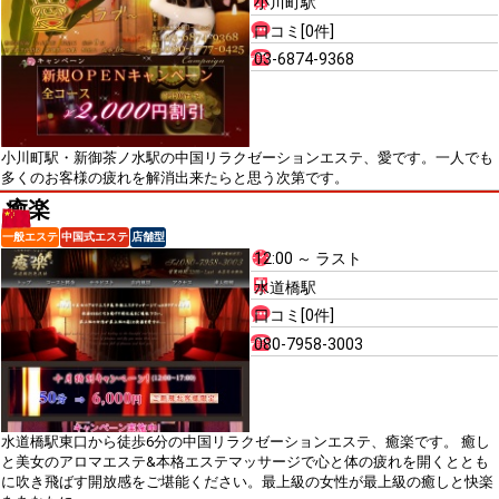
小川町駅
口コミ[0件]
03-6874-9368
小川町駅・新御茶ノ水駅の中国リラクゼーションエステ、愛です。一人でも
多くのお客様の疲れを解消出来たらと思う次第です。
癒楽
一般エステ
中国式エステ
店舗型
12:00 ～ ラスト
水道橋駅
口コミ[0件]
080-7958-3003
水道橋駅東口から徒歩6分の中国リラクゼーションエステ、癒楽です。 癒し
と美女のアロマエステ&本格エステマッサージで心と体の疲れを開くととも
に吹き飛ばす開放感をご堪能ください。最上級の女性が最上級の癒しと快楽