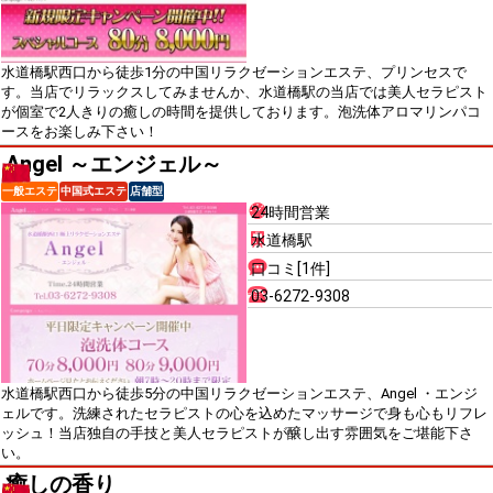
水道橋駅西口から徒歩1分の中国リラクゼーションエステ、プリンセスで
す。当店でリラックスしてみませんか、水道橋駅の当店では美人セラピスト
が個室で2人きりの癒しの時間を提供しております。泡洗体アロマリンパコ
ースをお楽しみ下さい！
Angel ～エンジェル～
一般エステ
中国式エステ
店舗型
24時間営業
水道橋駅
口コミ[1件]
03-6272-9308
水道橋駅西口から徒歩5分の中国リラクゼーションエステ、Angel ・エンジ
ェルです。洗練されたセラピストの心を込めたマッサージで身も心もリフレ
ッシュ！当店独自の手技と美人セラピストが醸し出す雰囲気をご堪能下さ
い。
癒しの香り