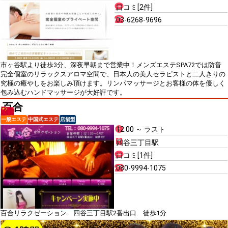
口コミ[2件]
03-6268-9696
市ヶ谷駅より徒歩3分、深夜早朝まで営業中！メンズエステSPA72では防音
完全個室のリラックスアロマ空間で、日本人の美人セラピストと二人きりの
究極の癒やしをお楽しみ頂けます。リンパマッサージとお客様の体を優しく
包み込むハンドマッサージが大好評です。
百合
一般エステ
中国式エステ
店舗型
12:00 ～ ラスト
四谷三丁目駅
口コミ[1件]
080-9994-1075
百合リラクゼーション 四谷三丁目駅2番出口 徒歩1分