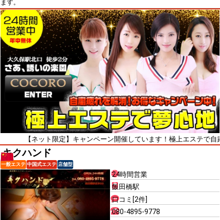
ます。
ネット限定】キャンペーン開催しています！極上エステで自粛疲れをリ
キクハンド
一般エステ
中国式エステ
店舗型
24時間営業
飯田橋駅
口コミ[2件]
080-4895-9778