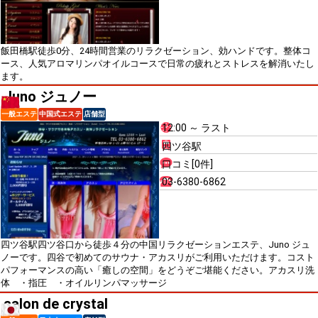
飯田橋駅徒歩0分、24時間営業のリラクゼーション、効ハンドです。整体コ
ース、人気アロマリンパオイルコースで日常の疲れとストレスを解消いたし
ます。
Juno ジュノー
一般エステ
中国式エステ
店舗型
12:00 ～ ラスト
四ツ谷駅
口コミ[0件]
03-6380-6862
四ツ谷駅四ツ谷口から徒歩４分の中国リラクゼーションエステ、Juno ジュ
ノーです。四谷で初めてのサウナ・アカスリがご利用いただけます。コスト
パフォーマンスの高い「癒しの空間」をどうぞご堪能ください。アカスリ洗
体 ・指圧 ・オイルリンパマッサージ
salon de crystal