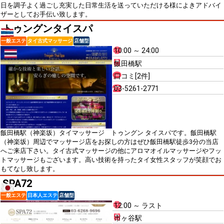
日を調子よく過ごし充実した日常生活を送っていただける様によきアドバイ
ザーとしてお手伝い致します。
トゥングンタイスパ
一般エステ
タイ古式マッサージ
店舗型
10:00 ～ 24:00
飯田橋駅
口コミ[2件]
03-5261-2771
飯田橋駅（神楽坂）タイマッサージ トゥングン タイスパです。飯田橋駅
（神楽坂）周辺でマッサージ店をお探しの方はぜひ飯田橋駅徒歩3分の当店
へご来店下さい。タイ古式マッサージの他にアロマオイルマッサージやフッ
トマッサージもございます。高い技術を持ったタイ女性スタッフが笑顔でお
もてなし致します。
SPA72
一般エステ
日本人エステ
店舗型
12:00 ～ ラスト
市ヶ谷駅