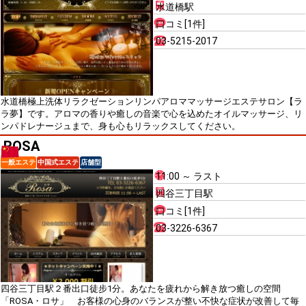
水道橋駅
口コミ[1件]
03-5215-2017
水道橋極上洗体リラクゼーションリンパアロママッサージエステサロン【ラ
ラ夢】です。アロマの香りや癒しの音楽で心を込めたオイルマッサージ、リ
ンパドレナージュまで、身も心もリラックスしてください。
ROSA
一般エステ
中国式エステ
店舗型
11:00 ～ ラスト
四谷三丁目駅
口コミ[1件]
03-3226-6367
四谷三丁目駅２番出口徒步1分。あなたを疲れから解き放つ癒しの空間
「ROSA・ロサ」 お客様の心身のバランスが整い不快な症状が改善して毎