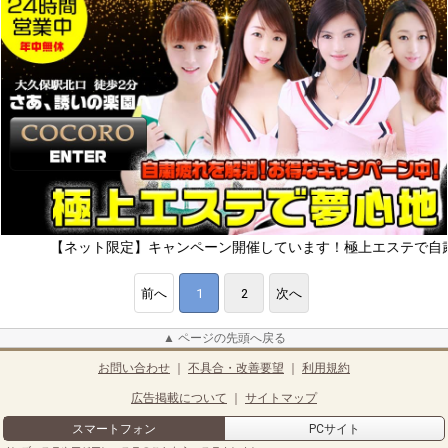
ネット限定】キャンペーン開催しています！極上エステで自粛疲れをリ
前へ
1
2
次へ
▲ ページの先頭へ戻る
お問い合わせ
｜
不具合・改善要望
｜
利用規約
広告掲載について
｜
サイトマップ
スマートフォン
PCサイト