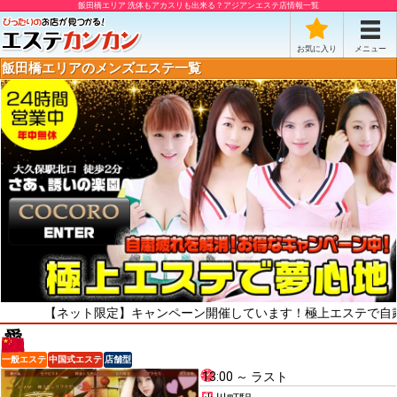
飯田橋エリア 洗体もアカスリも出来る？アジアンエステ店情報一覧
お気に入り
メニュー
飯田橋エリアのメンズエステ一覧
ネット限定】キャンペーン開催しています！極上エステで自粛疲れをリ
愛
一般エステ
中国式エステ
店舗型
13:00 ～ ラスト