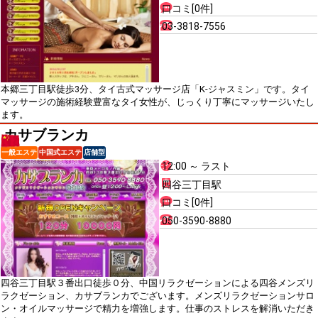
口コミ[0件]
03-3818-7556
本郷三丁目駅徒歩3分、タイ古式マッサージ店「K-ジャスミン」です。タイ
マッサージの施術経験豊富なタイ女性が、じっくり丁寧にマッサージいたし
ます。
カサブランカ
一般エステ
中国式エステ
店舗型
12:00 ～ ラスト
四谷三丁目駅
口コミ[0件]
050-3590-8880
四谷三丁目駅３番出口徒歩０分、中国リラクゼーションによる四谷メンズリ
ラクゼーション、カサブランカでございます。メンズリラクゼーションサロ
ン・オイルマッサージで精力を増強します。仕事のストレスを解消いただき