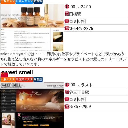
一般エステ
日本人エステ
店舗型
11:00 ～ 24:00
飯田橋駅
口コミ[0件]
070-6449-2376
salon de crystal では・・・ 日頃のお仕事やプライベートなどで気づかぬう
ちに抱え込む出来ない負のエネルギーをセラピストとの癒しのトリートメン
トで解放していきます。
sweet smell
一般エステ
中国式エステ
店舗型
12:00 ～ ラスト
四谷三丁目駅
口コミ[0件]
03-5357-7909