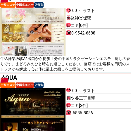
一般エステ
中国式エステ
店舗型
12:00 ～ ラスト
牛込神楽坂駅
口コミ[0件]
080-9542-6688
牛込神楽坂駅A2出口から徒歩１分の中国リラクゼーションエステ、癒しの香
りです。まどろみのひと時をお過ごしください。当店ではお客様を日頃のス
トレスから解放し心と体に最上の癒しをご提供しております。
AQUA
一般エステ
中国式エステ
店舗型
12:00 ～ ラスト
四ツ谷三丁目駅
口コミ[3件]
03-6886-8036