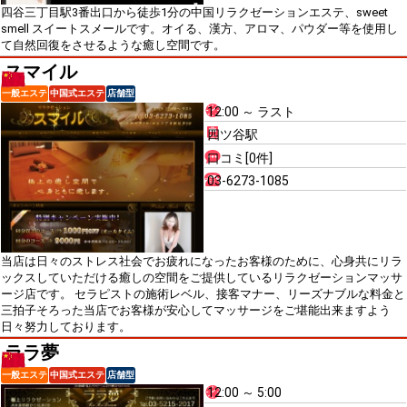
四谷三丁目駅3番出口から徒歩1分の中国リラクゼーションエステ、sweet
smell スイートスメールです。オイる、漢方、アロマ、パウダー等を使用し
て自然回復をさせるような癒し空間です。
スマイル
一般エステ
中国式エステ
店舗型
12:00 ～ ラスト
四ツ谷駅
口コミ[0件]
03-6273-1085
当店は日々のストレス社会でお疲れになったお客様のために、心身共にリラ
ックスしていただける癒しの空間をご提供しているリラクゼーションマッサ
ージ店です。 セラピストの施術レベル、接客マナー、リーズナブルな料金と
三拍子そろった当店でお客様が安心してマッサージをご堪能出来ますよう
日々努力しております。
ララ夢
一般エステ
中国式エステ
店舗型
12:00 ～ 5:00