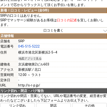
メントで芯からリラックスして頂くお手伝いを致します。
新着！口コミ・レビュー (全0件)
SRPの口コミはありません。
SRPでマッサージ経験があるお客様は
口コミの記述
を宜しくお願いし
ます。
口コミを書く
店舗情報
店舗名
SRP
電話番号
045-515-5222
[必須]
住所
横浜市港北区新横浜2-5−4
地図アプリで見る
[必須]
建物名
京浜建物第2ビル603
アクセス
新横浜駅 / 北口
営業時間
12:00 ～ ラスト
定休日
-
URL
http://s-r-p.jp/
[必須]
リンク切れ・閉店・バグ報告
リンク切れや閉店・営業してない、URLや電話番号の変更、経営者が変
わったなどございましたら下記フォームよりお伝え下さい。
注意事項
リンク切れ
閉店
その他