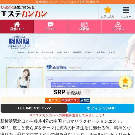
新横浜駅のメンズ・アジアンエステ SRP 男の癒し処
お気に入り
メニュー
店舗TOP
口コミ
体験談
アクセス
登録
SRP
新横浜駅
一般エステ
中国式エステ
店舗型
TEL
045-515-5222
オフィシャルHP
※エステカンカンへの掲載を進言してみましょう！
新横浜駅北口から徒歩4分の中国アロマリラクゼーションエステ、
SRP。癒しと安らぎをテーマに貴方の日常生活に纏わる体、精神的な
疲れを上品なアロマオイルで包み込むような、オールハンドトリート