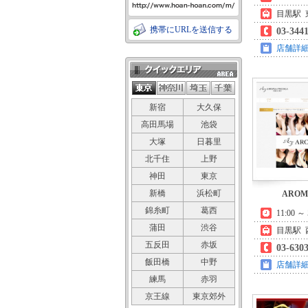
目黒駅 
携帯にURLを送信する
03-344
店舗詳
クイックエリア
新宿
大久保
高田馬場
池袋
大塚
日暮里
北千住
上野
神田
東京
新橋
浜松町
AROM
錦糸町
葛西
11:00 ～ 
蒲田
渋谷
目黒駅 
五反田
赤坂
03-630
飯田橋
中野
店舗詳
練馬
赤羽
京王線
東京郊外