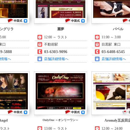
ングリラ
麗夢
バベル
5:00
12:00 ～ ラスト
11:00 ～ 3:00
東口
不動前駅
目黒駅 東口
39-5888
03-6303-9096
03-6408-6545
細情報へ
店舗詳細情報へ
店舗詳細情報へ
Angel
OnlyOne ～オンリーワン～
Aromaly五反田
～ ラスト
13:00 ～ ラスト
12:00 ～ 24:00