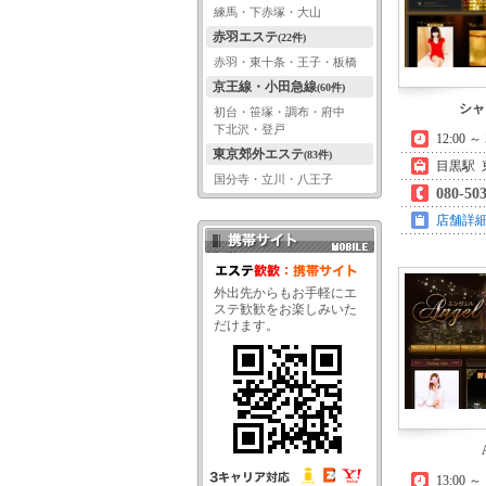
練馬・下赤塚・大山
赤羽エステ
(22件)
赤羽・東十条・王子・板橋
京王線・小田急線
(60件)
シャ
初台・笹塚・調布・府中
下北沢・登戸
12:00 ～ 
東京郊外エステ
(83件)
目黒駅 
国分寺・立川・八王子
080-50
店舗詳
携帯サイト QRコード
外出先からもお手軽にエ
ステ歓歓をお楽しみいた
だけます。
13:00 