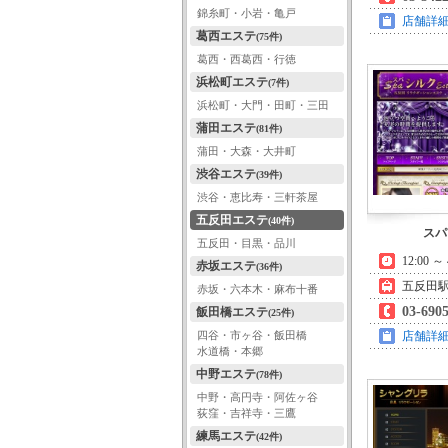
錦糸町・小岩・亀戸
店舗詳
葛西エステ
(75件)
葛西・西葛西・行徳
浜松町エステ
(7件)
浜松町・大門・田町・三田
蒲田エステ
(81件)
蒲田・大森・大井町
渋谷エステ
(39件)
渋谷・恵比寿・三軒茶屋
五反田エステ
(40件)
スパ
五反田・目黒・品川
12:00 ～ 
赤坂エステ
(36件)
五反田駅
赤坂・六本木・麻布十番
03-690
飯田橋エステ
(25件)
四谷・市ヶ谷・飯田橋
店舗詳
水道橋・本郷
中野エステ
(78件)
中野・高円寺・阿佐ヶ谷
荻窪・吉祥寺・三鷹
練馬エステ
(42件)