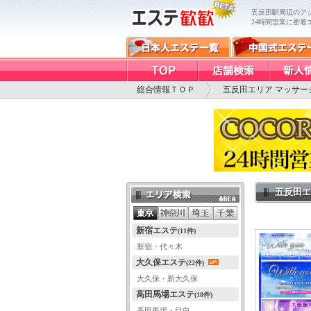
五反田駅周辺のアジ
24時間営業に密着
総合情報ＴＯＰ
五反田エリア マッサー
五反田エ
エリア検索
新宿エステ
(11件)
新宿・代々木
大久保エステ
(22件)
大久保・新大久保
高田馬場エステ
(18件)
高田馬場・目白