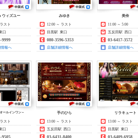
you ウィズユー
みゆき
美伶
～ ラスト
12:00 ～ ラスト
11:00 ～ 5:00
東口
目黒駅 東口
五反田駅 西口
4-9999
080-3596-5353
03-6417-3572
細情報へ
店舗詳細情報へ
店舗詳細情報へ
ne ～オールインワン～
手のひら
リラキュート
～ ラスト
13:00 ～ ラスト
13:00 ～ ラスト
東口
五反田駅 西口
目黒駅 東口
2-9505
03-6431-8400
03-6409-6958