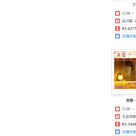
フ
12:00 ～ 
品川駅 
03-627
店舗詳
芙蓉 
11:00 
五反田駅
03-344
店舗詳