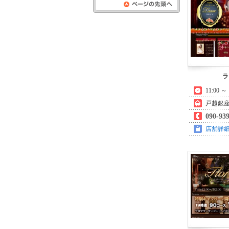
ページの先頭
へ
ラ
11:00 
戸越銀
090-93
店舗詳