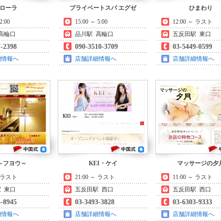
ローラ
プライベートスパ エグゼ
ひまわり
2:00
15:00 ～ 5:00
12:00 ～ ラスト
高輪口
品川駅 高輪口
五反田駅 東口
7-2398
090-3510-3709
03-5449-0599
細情報へ
店舗詳細情報へ
店舗詳細情報へ
～フヨウ～
KEI・ケイ
マッサージの夕
～ ラスト
21:00 ～ ラスト
11:00 ～ ラスト
 東口
五反田駅 西口
五反田駅 西口
4-8945
03-3493-3828
03-6303-9333
細情報へ
店舗詳細情報へ
店舗詳細情報へ