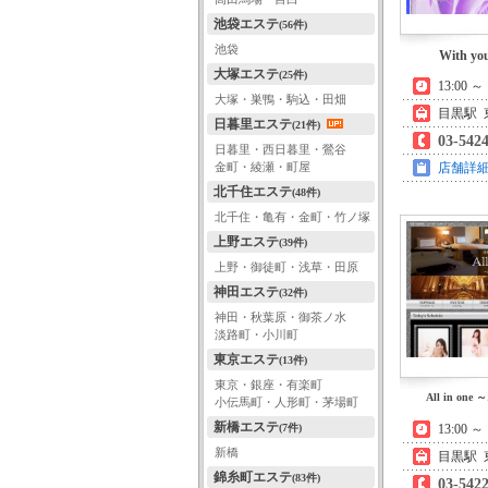
池袋エステ
(56件)
池袋
With 
大塚エステ
(25件)
13:00 
大塚・巣鴨・駒込・田畑
目黒駅 
日暮里エステ
(21件)
03-542
日暮里・西日暮里・鶯谷
金町・綾瀬・町屋
店舗詳
北千住エステ
(48件)
北千住・亀有・金町・竹ノ塚
上野エステ
(39件)
上野・御徒町・浅草・田原
神田エステ
(32件)
神田・秋葉原・御茶ノ水
淡路町・小川町
東京エステ
(13件)
東京・銀座・有楽町
All in o
小伝馬町・人形町・茅場町
新橋エステ
(7件)
13:00 
新橋
目黒駅 
錦糸町エステ
(83件)
03-542