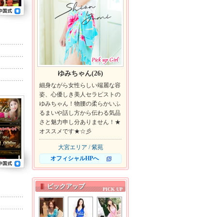
ゆみちゃん(26)
細身ながら女性らしい端麗な容
姿、心優しき美人セラピストの
ゆみちゃん！物腰の柔らかいふ
るまいや話し方から伝わる気品
さと魅力申し分ありません！★
オススメです★☆彡
大宮エリア / 紫苑
オフィシャルHPへ
ピックアップ