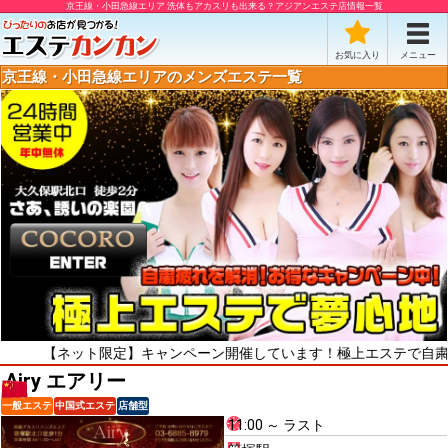
京王線・小田急線エリア 洗体もアカスリも出来る？アジアンエステ店情報一覧
お気に入り
メニュー
京王線・小田急線エリアのメンズエステ一覧
ネット限定】キャンペーン開催しています！極上エステで自粛疲れをリフ
Airy エアリー
一般エステ
中国式エステ
店舗型
11:00 ～ ラスト