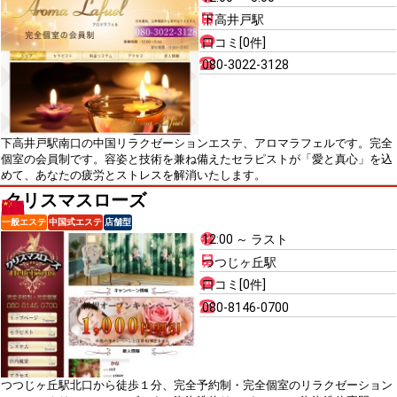
下高井戸駅
口コミ[0件]
080-3022-3128
下高井戸駅南口の中国リラクゼーションエステ、アロマラフェルです。完全
個室の会員制です。容姿と技術を兼ね備えたセラピストが「愛と真心」を込
めて、あなたの疲労とストレスを解消いたします。
クリスマスローズ
一般エステ
中国式エステ
店舗型
12:00 ～ ラスト
つつじヶ丘駅
口コミ[0件]
080-8146-0700
つつじヶ丘駅北口から徒歩１分、完全予約制・完全個室のリラクゼーション