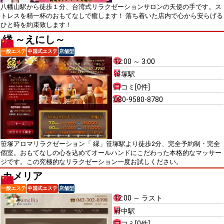
八幡山駅から徒歩１分、台湾式リラクゼーションサロンの天使の手です。ス
トレスを精一杯のおもてなしで癒します！ 落ち着いた店内で心から安らげる
ひと時を約束致します！
縁 ～えにし～
一般エステ
中国式エステ
店舗型
12:00 ～ 3:00
笹塚駅
口コミ[0件]
080-9580-8780
笹塚アロマリラクゼーション「 縁」笹塚駅より徒歩2分、完全予約制・完全
個室。おもてなしの心を込めてオールハンドにこだわった本格的なマッサー
ジです。この究極的なリラクゼーション一度お試しください。
カメリア
一般エステ
中国式エステ
店舗型
12:00 ～ ラスト
府中駅
口コミ[0件]