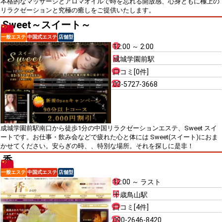
本格的なマッサージとアロマオイルで時を忘れる開放感、心身ともに極上の
リラクゼーションと究極の癒しをご提供いたします。
Sweet～スイート～
一般エステ
中国式エステ
店舗型
12:00 ～ 2:00
成城学園前駅
口コミ[0件]
03-5727-3668
成城学園前駅南口から徒歩1分の中国リラクゼーションエステ、Sweet スイ
ートです。お仕事・飲み会などで疲れた心と体には Sweet(スイート)におま
かせてください。安らぎの時、、特別な場所。それを探しに是非！
香
一般エステ
中国式エステ
店舗型
12:00 ～ ラスト
千歳鳥山駅
口コミ[4件]
090-2646-8420