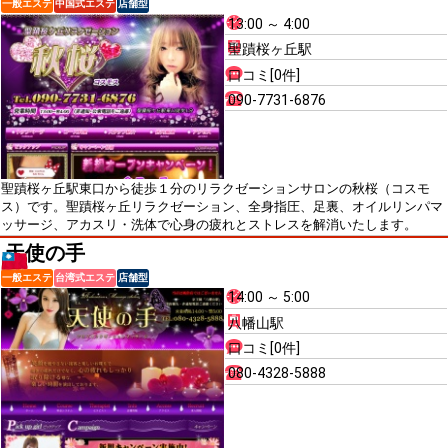
一般エステ
中国式エステ
店舗型
13:00 ～ 4:00
聖蹟桜ヶ丘駅
口コミ[0件]
090-7731-6876
聖蹟桜ヶ丘駅東口から徒歩１分のリラクゼーションサロンの秋桜（コスモ
ス）です。聖蹟桜ヶ丘リラクゼーション、全身指圧、足裏、オイルリンパマ
ッサージ、アカスリ・洗体で心身の疲れとストレスを解消いたします。
天使の手
一般エステ
台湾式エステ
店舗型
14:00 ～ 5:00
八幡山駅
口コミ[0件]
080-4328-5888