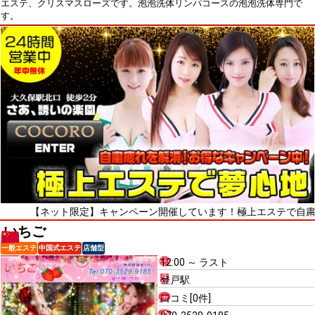
エステ、クリスマスローズです。泡泡洗体リンパコースの泡泡洗体専門で
す。
ネット限定】キャンペーン開催しています！極上エステで自粛疲れをリフ
いちご
一般エステ
中国式エステ
店舗型
12:00 ～ ラスト
登戸駅
口コミ[0件]