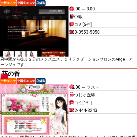
一般エステ
中国式エステ
店舗型
12:00 ～ 3:00
府中駅
口コミ[5件]
080-3553-5858
府中駅から徒歩２分のメンズエステ＆リラクゼーションサロンのAnge・ア
ーンジュです。
花の香
一般エステ
中国式エステ
店舗型
12:00 ～ ラスト
つつじヶ丘駅
口コミ[1件]
042-444-8243