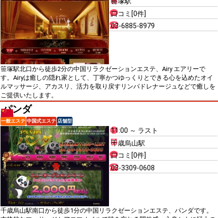
笹塚駅
口コミ[0件]
03-6885-8979
笹塚駅北口から徒歩2分の中国リラクゼーションエステ、Airy エアリーで
す。Airyは癒しの隠れ家として、丁寧かつゆっくりとできる心を込めたオイ
ルマッサージ、アカスリ、活力を取り戻すリンパドレナージュなどで癒しを
ご提供いたします。
パンダ
一般エステ
中国式エステ
店舗型
11:00 ～ ラスト
千歳烏山駅
口コミ[0件]
03-3309-0608
千歳烏山駅南口から徒歩1分の中国リラクゼーションエステ、パンダです。