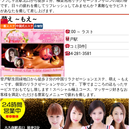
つつじヶ丘駅北口から徒歩１分、極楽泡泡リラクゼーションサロンの花の香
です。日々の疲れを癒してリフレッシュしてみませんか？素敵なセラピスト
があなたを癒して差し上げます。
萌え ～もえ～
一般エステ
中国式エステ
店舗型
12:00 ～ ラスト
登戸駅
口コミ[0件]
044-281-3581
登戸駅生田緑地口から徒歩２分の中国リラクゼーションエステ、萌え ～もえ
～です。個室のリラクゼーションサロンです、丁寧でまごころの込もったサ
ービスでおもてなし致します！スペシャル極上コース、マッサージ好きなお
客様を満足いただける豊富なメニューで疲れを癒します。