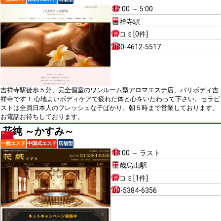
12:00 ～ 5:00
吉祥寺駅
口コミ[0件]
080-4612-5517
吉祥寺駅徒歩５分、完全個室のワンルーム型アロマエステ店、パリボディ吉
祥寺です！ 心地よいボディケアで疲れた体と心をいたわって下さい。セラピ
ストは全員日本人のフレッシュな子ばかり。朝５時まで営業しております。
お電話お待ちしております。
花純 ～かすみ～
一般エステ
中国式エステ
店舗型
13:00 ～ ラスト
千歳烏山駅
口コミ[1件]
03-5384-6356