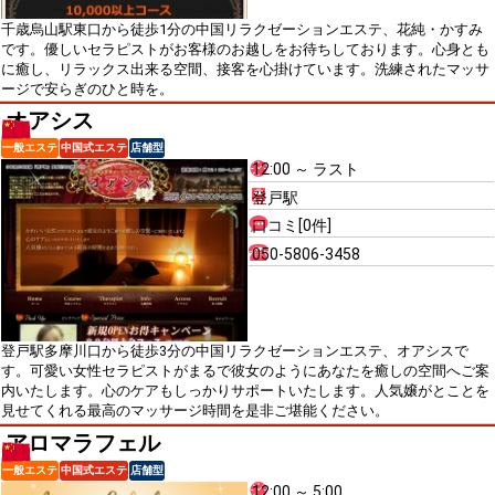
千歳烏山駅東口から徒歩1分の中国リラクゼーションエステ、花純・かすみ
です。優しいセラピストがお客様のお越しをお待ちしております。心身とも
に癒し、リラックス出来る空間、接客を心掛けています。洗練されたマッサ
ージで安らぎのひと時を。
オアシス
一般エステ
中国式エステ
店舗型
12:00 ～ ラスト
登戸駅
口コミ[0件]
050-5806-3458
登戸駅多摩川口から徒歩3分の中国リラクゼーションエステ、オアシスで
す。可愛い女性セラピストがまるで彼女のようにあなたを癒しの空間へご案
内いたします。心のケアもしっかりサポートいたします。人気嬢がとことを
見せてくれる最高のマッサージ時間を是非ご堪能ください。
アロマラフェル
一般エステ
中国式エステ
店舗型
12:00 ～ 5:00