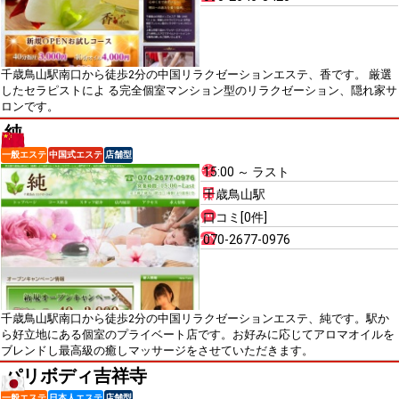
千歳鳥山駅南口から徒歩2分の中国リラクゼーションエステ、香です。 厳選
したセラピストによ る完全個室マンション型のリラクゼーション、隠れ家サ
ロンです。
純
一般エステ
中国式エステ
店舗型
15:00 ～ ラスト
千歳鳥山駅
口コミ[0件]
070-2677-0976
千歳鳥山駅南口から徒歩2分の中国リラクゼーションエステ、純です。駅か
ら好立地にある個室のプライベート店です。お好みに応じてアロマオイルを
ブレンドし最高級の癒しマッサージをさせていただきます。
パリボディ吉祥寺
一般エステ
日本人エステ
店舗型