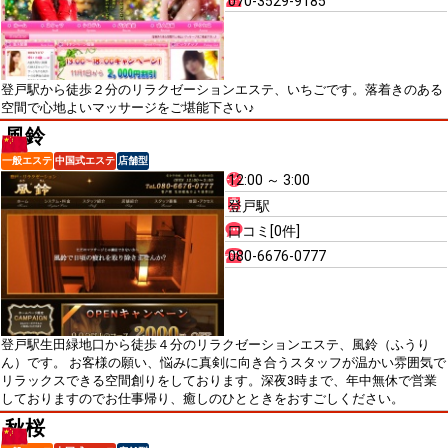
070-3529-9185
登戸駅から徒歩２分のリラクゼーションエステ、いちごです。落着きのある
空間で心地よいマッサージをご堪能下さい♪
風鈴
一般エステ
中国式エステ
店舗型
12:00 ～ 3:00
登戸駅
口コミ[0件]
080-6676-0777
登戸駅生田緑地口から徒歩４分のリラクゼーションエステ、風鈴（ふうり
ん）です。 お客様の願い、悩みに真剣に向き合うスタッフが温かい雰囲気で
リラックスできる空間創りをしております。深夜3時まで、年中無休で営業
しておりますのでお仕事帰り、癒しのひとときをおすごしください。
秋桜