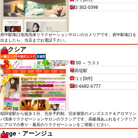
042-302-0398
府中駅南口泡泡洗体リラクゼーションサロンのカメリアです。府中駅南口を
出ましたら、当店までお電話下さい。
ラクシア
一般エステ
中国式エステ
店舗型
12:00 ～ ラスト
稲田堤駅
口コミ[0件]
080-6682-6777
稲田堤駅から徒歩１分、完全予約制、完全個室のメンズエステ＆アロマリン
パ洗体リラクゼーションサロンのラクシアです。高級感あふれるインテリア
にアロマの香り・最高のリラクゼーションをご堪能ください。
Ange・アーンジュ