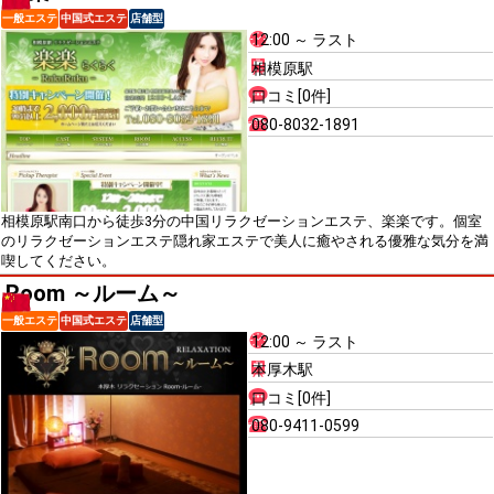
一般エステ
中国式エステ
店舗型
12:00 ～ ラスト
相模原駅
口コミ[0件]
080-8032-1891
相模原駅南口から徒歩3分の中国リラクゼーションエステ、楽楽です。個室
のリラクゼーションエステ隠れ家エステで美人に癒やされる優雅な気分を満
喫してください。
Room ～ルーム～
一般エステ
中国式エステ
店舗型
12:00 ～ ラスト
本厚木駅
口コミ[0件]
080-9411-0599