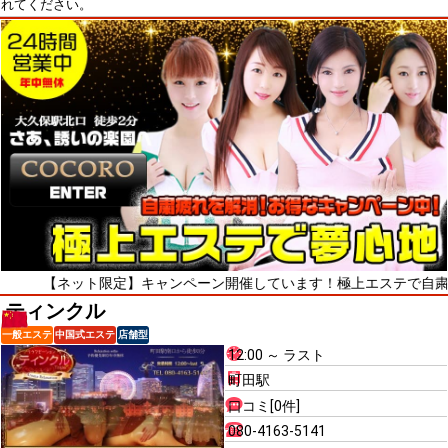
れてください。
ネット限定】キャンペーン開催しています！極上エステで自粛疲れをリフ
ティンクル
一般エステ
中国式エステ
店舗型
12:00 ～ ラスト
町田駅
口コミ[0件]
080-4163-5141