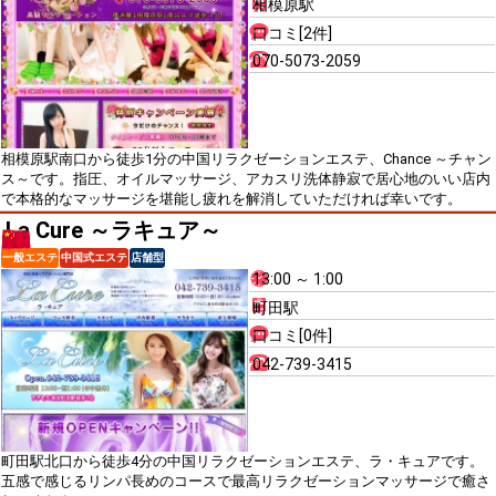
相模原駅
口コミ[2件]
070-5073-2059
相模原駅南口から徒歩1分の中国リラクゼーションエステ、Chance ～チャン
ス～です。指圧、オイルマッサージ、アカスリ洗体静寂で居心地のいい店内
で本格的なマッサージを堪能し疲れを解消していただければ幸いです。
La Cure ～ラキュア～
一般エステ
中国式エステ
店舗型
13:00 ～ 1:00
町田駅
口コミ[0件]
042-739-3415
町田駅北口から徒歩4分の中国リラクゼーションエステ、ラ・キュアです。
五感で感じるリンパ長めのコースで最高リラクゼーションマッサージで癒さ