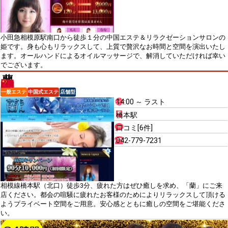
小田急相模原駅南口から徒歩１分の中国エステ＆リラクゼーションサロンの
姫です。身も心もリラックスして、上質で贅沢なお時間と空間を演出いたし
ます。オールハンドによるオイルマッサージで、解消していただければ幸い
でございます。
蘭
一般エステ
中国式エステ
店舗型
14:00 ～ ラスト
橋本駅
口コミ[6件]
042-779-7231
相模線橋本駅（北口）徒歩3分、疲れた方はぜひ癒しを求め、「蘭」にご来
店ください。都会の喧騒に疲れたお客様のためによりリラックスして頂ける
ようプライベート空間をご用意。安心感とともに癒しの空間をご堪能くださ
い。