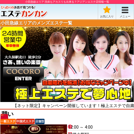
小田急線エリア 洗体もアカスリも出来る？アジアンエステ店情報一覧
お気に入り
メニュー
小田急線エリアのメンズエステ一覧
ネット限定】キャンペーン開催しています！極上エステで自粛疲れをリフ
憩い
一般エステ
中国式エステ
店舗型
12:00 ～ 4:00