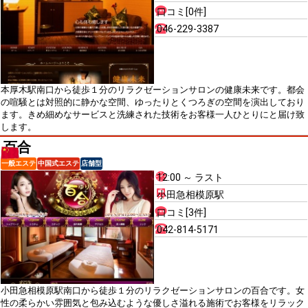
口コミ[0件]
046-229-3387
本厚木駅南口から徒歩１分のリラクゼーションサロンの健康未来です。都会
の喧騒とは対照的に静かな空間、ゆったりとくつろぎの空間を演出しており
ます。きめ細めなサービスと洗練された技術をお客様一人ひとりにと届け致
します。
百合
一般エステ
中国式エステ
店舗型
12:00 ～ ラスト
小田急相模原駅
口コミ[3件]
042-814-5171
小田急相模原駅南口から徒歩１分のリラクゼーションサロンの百合です。女
性の柔らかい雰囲気と包み込むような優しさ溢れる施術でお客様をリラック