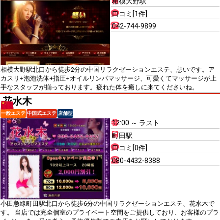
相模大野駅
口コミ[1件]
042-744-9899
相模大野駅北口から徒歩2分の中国リラクゼーションエステ、憩いです。ア
カスリ+泡泡洗体+指圧+オイルリンパマッサージ、可愛くてマッサージが上
手なスタッフが揃っております。疲れた体を癒しに来てくださいね。
花水木
一般エステ
中国式エステ
店舗型
12:00 ～ ラスト
町田駅
口コミ[0件]
080-4432-8388
小田急線町田駅北口から徒歩6分の中国リラクゼーションエステ、花水木で
す。 当店では完全個室のプライベート空間をご提供しており、お客様のプラ