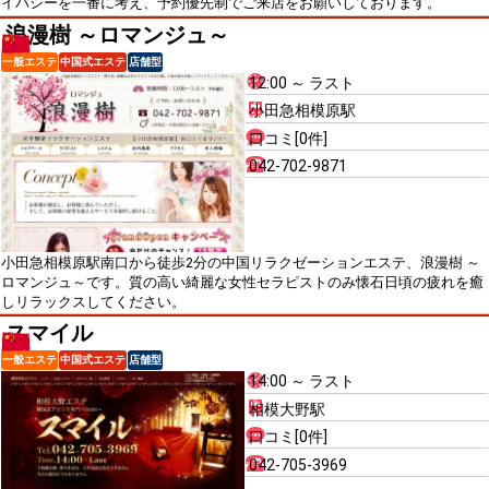
イバシーを一番に考え、予約優先制でご来店をお願いしております。
浪漫樹 ～ロマンジュ～
一般エステ
中国式エステ
店舗型
12:00 ～ ラスト
小田急相模原駅
口コミ[0件]
042-702-9871
小田急相模原駅南口から徒歩2分の中国リラクゼーションエステ、浪漫樹 ～
ロマンジュ～です。質の高い綺麗な女性セラピストのみ懐石日頃の疲れを癒
しリラックスしてください。
スマイル
一般エステ
中国式エステ
店舗型
14:00 ～ ラスト
相模大野駅
口コミ[0件]
042-705-3969