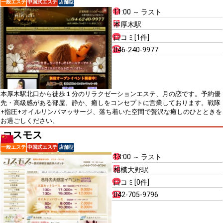
一般エステ
中国式エステ
店舗型
11:00 ～ ラスト
本厚木駅
口コミ[1件]
046-240-9977
本厚木駅北口から徒歩１分のリラクゼーションエステ、月の恋です。予約優
先・高級感がある部屋、静か、癒しをコンセプトに営業しております。戦隊
+指圧+オイルリンパマッサージ、落ち着いた空間で贅沢な癒しのひとときを
お過ごしください。
コスモス
一般エステ
中国式エステ
店舗型
13:00 ～ ラスト
相模大野駅
口コミ[0件]
042-705-9796