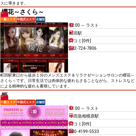
スに導きます。
櫻花～さくら～
一般エステ
中国式エステ
店舗型
12:00 ～ ラスト
町田駅
口コミ[0件]
042-724-7806
町田駅東口から徒歩１分のメンズエステ＆リラクゼーションサロンの櫻花～
さくら～です。日常生活では肉体的な疲れもさることながら、ストレスなど
による精神的な疲れも蓄積しています。
姫
一般エステ
中国式エステ
店舗型
11:00 ～ ラスト
小田急相模原駅
口コミ[0件]
080-4199-5533