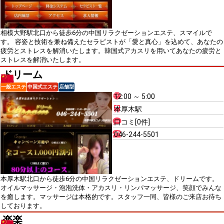
相模大野駅北口から徒歩6分の中国リラクゼーションエステ、スマイルで
す。 容姿と技術を兼ね備えたセラピストが「愛と真心」を込めて、あなたの
疲労とストレスを解消いたします。韓国式アカスリを用いてあなたの疲労と
ストレスを解消いたします。
ドリーム
一般エステ
中国式エステ
店舗型
12:00 ～ 5:00
本厚木駅
口コミ[0件]
046-244-5501
本厚木駅北口から徒歩6分の中国リラクゼーションエステ、ドリームです。
オイルマッサージ・泡泡洗体・アカスリ・リンパマッサージ、笑顔でみんな
を癒します。マッサージは本格的です。スタッフ一同、皆様のご来店お待ち
しております。
楽楽