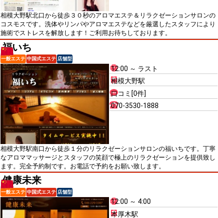
相模大野駅北口から徒歩３０秒のアロマエステ＆リラクゼーションサロンの
コスモスです。洗体やリンパやアロマエステなどを厳選したスタッフにより
施術でストレスを解放します！ご利用お待ちしております。
福いち
一般エステ
中国式エステ
店舗型
12:00 ～ ラスト
相模大野駅
口コミ[0件]
070-3530-1888
相模大野駅南口から徒歩１分のリラクゼーションサロンの福いちです。丁寧
なアロママッサージとスタッフの笑顔で極上のリラクゼーションを提供致し
ます。完全予約制です。お電話で予約をお願い致します。
健康未来
一般エステ
中国式エステ
店舗型
12:00 ～ 4:00
本厚木駅