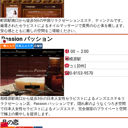
町田駅南口から徒歩5分の中国リラクゼーションエステ、ティンクルです。
厳選されたセラピストによるオイルマッサージで貴男の心と体を癒します。
安心感とともに癒しの空間をご堪能ください。
Passion パッション
一般エステ
日本人エステ
店舗型
11:00 ～ 2:00
相模原駅
口コミ[0件]
080-8153-9570
相模原駅南口から徒歩3分の日本人女性セラピストによるメンズエステ＆リ
ラクゼーション店、Passion パッションです。隠れ家のようなくつろぎ空間
で日本人女性セラピストによるメンズエステ。完全個室のプライベート空間
で極上の癒やしを提供します。
月の恋