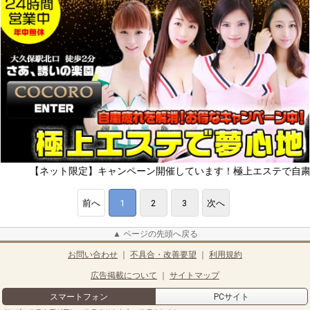
ネット限定】キャンペーン開催しています！極上エステで自粛疲れをリフ
前へ
1
2
3
次へ
▲ ページの先頭へ戻る
お問い合わせ
｜
不具合・改善要望
｜
利用規約
広告掲載について
｜
サイトマップ
スマートフォン
PCサイト