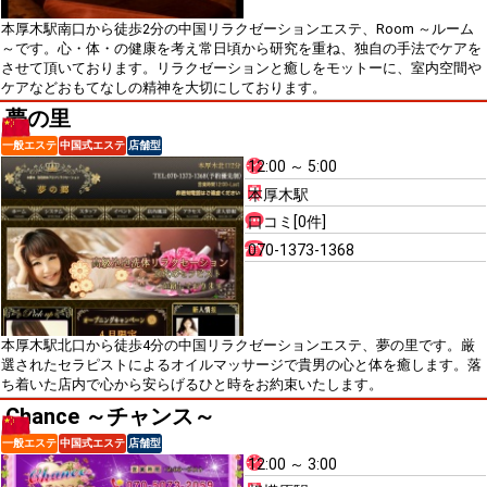
本厚木駅南口から徒歩2分の中国リラクゼーションエステ、Room ～ルーム
～です。心・体・の健康を考え常日頃から研究を重ね、独自の手法でケアを
させて頂いております。リラクゼーションと癒しをモットーに、室内空間や
ケアなどおもてなしの精神を大切にしております。
夢の里
一般エステ
中国式エステ
店舗型
12:00 ～ 5:00
本厚木駅
口コミ[0件]
070-1373-1368
本厚木駅北口から徒歩4分の中国リラクゼーションエステ、夢の里です。厳
選されたセラピストによるオイルマッサージで貴男の心と体を癒します。落
ち着いた店内で心から安らげるひと時をお約束いたします。
Chance ～チャンス～
一般エステ
中国式エステ
店舗型
12:00 ～ 3:00