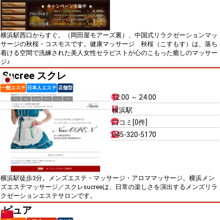
横浜駅西口からすぐ。（岡田屋モアーズ裏）、中国式リラクゼーションマッ
サージの秋桜・コスモスです。健康マッサージ 秋桜（こすもす）は、落ち
着ける空間で洗練された美人女性セラピストが心のこもった癒しのマッサー
ジ♪
Sucree スクレ
一般エステ
日本人エステ
店舗型
12:00 ～ 24:00
横浜駅
口コミ[0件]
045-320-5170
横浜駅徒歩3分。メンズエステ・マッサージ・アロママッサージ。横浜メン
ズエステマッサージ／スクレsucreeは、日常の楽しさを演出するメンズリラ
クゼーションエステサロンです。
ピュア