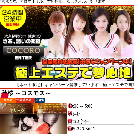
泡泡洗体、アロマオイル、本格指圧、蒸しタオル、あります。
【ネット限定】キャンペーン開催しています！極上エステで自粛疲れをリ
秋桜 ～コスモス～
一般エステ
中国式エステ
店舗型
13:00 ～ 5:00
横浜駅
口コミ[1件]
045-323-5681