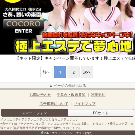
【ネット限定】キャンペーン開催しています！極上エステで自粛疲れをリ
前へ
1
2
次へ
▲ ページの先頭へ戻る
お問い合わせ
｜
不具合・改善要望
｜
利用規約
広告掲載について
｜
サイトマップ
スマートフォン
PCサイト
メンズエステやアジアンエステのことならエステカンカン
※当サイトはリラクゼーション店・メンズエステサイトのみ掲載しております。※風俗エステ店、出
張エステ(無店舗型性風俗店)の掲載は一切致しておりません。
© 2026 エステカンカン（エステ歓歓）