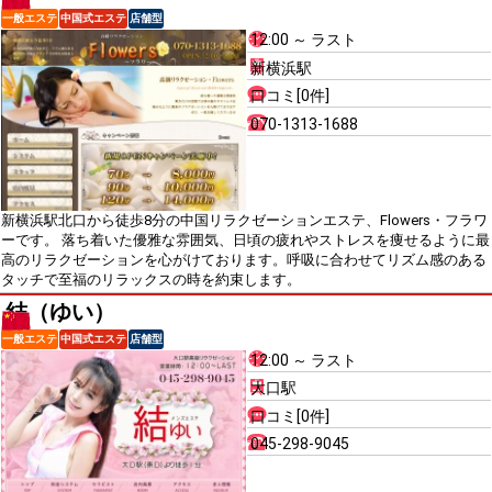
一般エステ
中国式エステ
店舗型
12:00 ～ ラスト
新横浜駅
口コミ[0件]
070-1313-1688
新横浜駅北口から徒歩8分の中国リラクゼーションエステ、Flowers・フラワ
ーです。 落ち着いた優雅な雰囲気、日頃の疲れやストレスを痩せるように最
高のリラクゼーションを心がけております。呼吸に合わせてリズム感のある
タッチで至福のリラックスの時を約束します。
結（ゆい）
一般エステ
中国式エステ
店舗型
12:00 ～ ラスト
大口駅
口コミ[0件]
045-298-9045