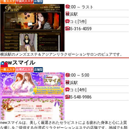
一般エステ
中国式エステ
店舗型
12:00 ～ ラスト
横浜駅
口コミ[1件]
045-316-4059
横浜駅のメンズエステ＆アジアンリラクゼーションサロンのピュアです。
newスマイル
一般エステ
台湾式エステ
店舗型
10:00 ～ 5:00
横浜駅
口コミ[4件]
045-548-9986
newスマイルは、美しく厳選されたセラピストによる疲れた身体と心に上質
な癒しをご提供する台湾式リラクゼーションエステの店舗です。地域でも類