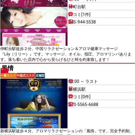
仲町台駅
口コミ[1件]
045-944-5538
仲町台駅徒歩２分、中国リラクゼーション＆アロマ健康マッサージ
『Lily（リリー）』です。マッサージ、オイル、指圧、アロマリンパありま
す。落ち着いた店内で心から安らげるひと時を約束致します！
風情
一般エステ
中国式エステ
店舗型
12:00 ～ ラスト
新横浜駅
口コミ[0件]
070-5565-6688
新横浜駅徒歩４分、アロマリラクゼーションの「風情」です。完全予約制、