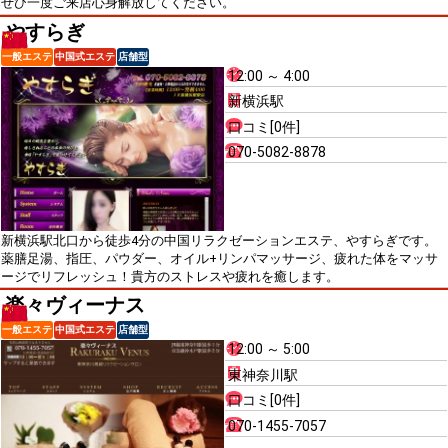
ぜひ一度ご来店心身解放してください。
やすらぎ
一般エステ
中国式エステ
店舗型
12:00 ～ 4:00
新横浜駅
口コミ[0件]
070-5082-8878
新横浜駅北口から徒歩4分の中国リラクゼーションエステ、やすらぎです。
薬膳足湯、指圧、パウダー、オイル+リンパマッサージ、疲れた体をマッサ
ージでリフレッシュ！貴方のストレスや疲れを癒します。
楽々ヴィーナス
一般エステ
中国式エステ
店舗型
12:00 ～ 5:00
東神奈川駅
口コミ[0件]
070-1455-7057