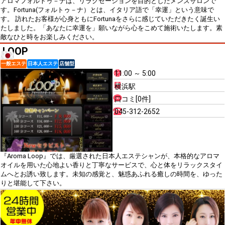
アロマフォルトゥ－ナは、リラクゼーションを目的としたメンズサロンで
す。Fortuna(フォルトゥ－ナ）とは、イタリア語で「幸運」という意味で
す。 訪れたお客様が心身ともにFortunaをさらに感じていただきたく誕生い
たしました。「あなたに幸運を」願いながら心をこめて施術いたします。素
敵なひと時をお楽しみください。
LOOP
一般エステ
日本人エステ
店舗型
11:00 ～ 5:00
横浜駅
口コミ[0件]
045-312-2652
『Aroma Loop』では、厳選された日本人エステシャンが、本格的なアロマ
オイルを用いた心地よい香りと丁寧なサービスで、心と体をリラックスタイ
ムへとお誘い致します。未知の感覚と、魅惑あふれる癒しの時間を、ゆった
りと堪能して下さい。