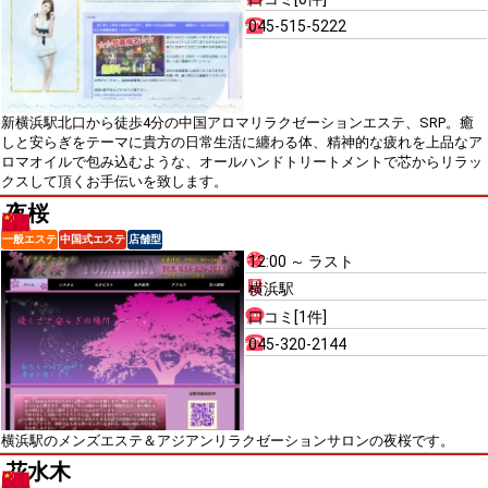
045-515-5222
新横浜駅北口から徒歩4分の中国アロマリラクゼーションエステ、SRP。癒
しと安らぎをテーマに貴方の日常生活に纏わる体、精神的な疲れを上品なア
ロマオイルで包み込むような、オールハンドトリートメントで芯からリラッ
クスして頂くお手伝いを致します。
夜桜
一般エステ
中国式エステ
店舗型
12:00 ～ ラスト
横浜駅
口コミ[1件]
045-320-2144
横浜駅のメンズエステ＆アジアンリラクゼーションサロンの夜桜です。
花水木