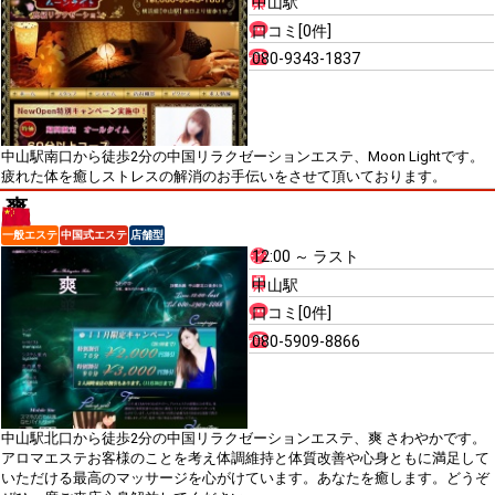
中山駅
口コミ[0件]
080-9343-1837
中山駅南口から徒歩2分の中国リラクゼーションエステ、Moon Lightです。
疲れた体を癒しストレスの解消のお手伝いをさせて頂いております。
爽
一般エステ
中国式エステ
店舗型
12:00 ～ ラスト
中山駅
口コミ[0件]
080-5909-8866
中山駅北口から徒歩2分の中国リラクゼーションエステ、爽 さわやかです。
アロマエステお客様のことを考え体調維持と体質改善や心身ともに満足して
いただける最高のマッサージを心がけています。あなたを癒します。どうぞ