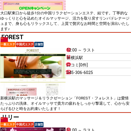
大口駅東口から徒歩1分の中国リラクゼーションエステ、結です。丁寧的な
ゆっくりと心を込めたオイルマッサージ、活力を取り戻すリンパドレナージ
ュまで、身も心もリラックスして、上質で贅沢なお時間と空間を演出いたし
ます♪
FOREST
一般エステ
中国式エステ
店舗型
12:00 ～ ラスト
新横浜駅
口コミ[0件]
045-306-6025
新横浜駅のマッサージ＆リラクゼーション「FOREST・フォレスト」は愛情
たっぷりの洗体、オイルマッサで貴方の疲れをしっかり撃退して、心から安
らげるひと時をお約束いたします！
リリー
一般エステ
中国式エステ
店舗型
11:00 ～ ラスト