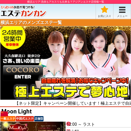
横浜エリア 洗体もアカスリも出来る？アジアンエステ店情報一覧
お気に入り
メニュー
横浜エリアのメンズエステ一覧
【ネット限定】キャンペーン開催しています！極上エステで自粛疲れをリ
Moon Light
一般エステ
中国式エステ
店舗型
12:00 ～ ラスト