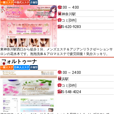
一般エステ
中国式エステ
店舗型
12:00 ～ 4:00
東神奈川駅
口コミ[0件]
045-620-9283
東神奈川駅西口から徒歩１分、メンズエステ＆アジアンリラクゼーションサ
ロンの花水木です。泡泡洗体＆アロマエステで疲労回復！気分スッキリ。
フォルトゥーナ
一般エステ
日本人エステ
店舗型
11:00 ～ 24:00
横浜駅
口コミ[0件]
045-548-4024