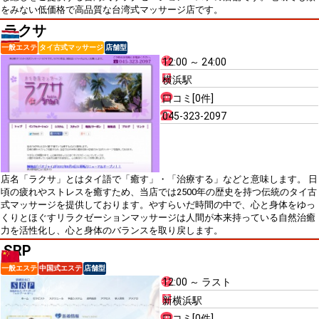
をみない低価格で高品質な台湾式マッサージ店です。
ラクサ
一般エステ
タイ古式マッサージ
店舗型
12:00 ～ 24:00
横浜駅
口コミ[0件]
045-323-2097
店名「ラクサ」とはタイ語で「癒す」・「治療する」などと意味します。 日
頃の疲れやストレスを癒すため、当店では2500年の歴史を持つ伝統のタイ古
式マッサージを提供しております。やすらいだ時間の中で、心と身体をゆっ
くりとほぐすリラクゼーションマッサージは人間が本来持っている自然治癒
力を活性化し、心と身体のバランスを取り戻します。
SRP
一般エステ
中国式エステ
店舗型
12:00 ～ ラスト
新横浜駅
口コミ[0件]