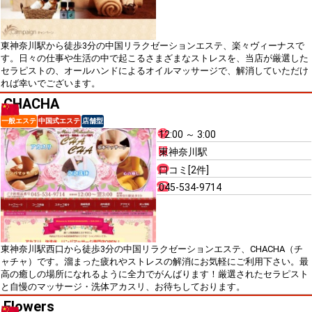
東神奈川駅から徒歩3分の中国リラクゼーションエステ、楽々ヴィーナスで
す。日々の仕事や生活の中で起こるさまざまなストレスを、当店が厳選した
セラピストの、オールハンドによるオイルマッサージで、解消していただけ
れば幸いでございます。
CHACHA
一般エステ
中国式エステ
店舗型
12:00 ～ 3:00
東神奈川駅
口コミ[2件]
045-534-9714
東神奈川駅西口から徒歩3分の中国リラクゼーションエステ、CHACHA（チ
ャチャ）です。溜まった疲れやストレスの解消にお気軽にご利用下さい。最
高の癒しの場所になれるように全力でがんばります！厳選されたセラピスト
と自慢のマッサージ・洗体アカスリ、お待ちしております。
Flowers