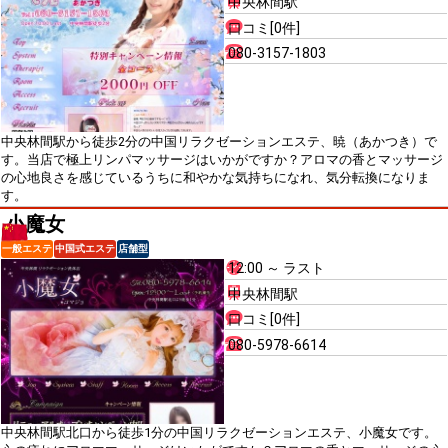
中央林間駅
口コミ[0件]
080-3157-1803
中央林間駅から徒歩2分の中国リラクゼーションエステ、暁（あかつき）で
す。当店で極上リンパマッサージはいかがですか？アロマの香とマッサージ
の心地良さを感じているうちに和やかな気持ちになれ、気分転換になりま
す。
小魔女
一般エステ
中国式エステ
店舗型
12:00 ～ ラスト
中央林間駅
口コミ[0件]
080-5978-6614
中央林間駅北口から徒歩1分の中国リラクゼーションエステ、小魔女です。