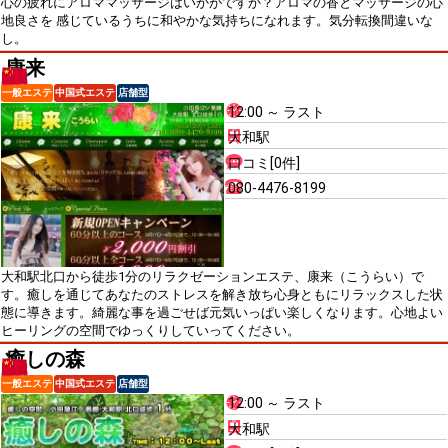
心の疲れにアロママッサージはいかがですか？アロマの香とマッサージの心
地良さを 感じているうちに和やかな気持ちになれます。気分転換間違いな
し。
康来
一般エステ
中国式エステ
店舗型
12:00 ～ ラスト
大和駅
口コミ[0件]
080-4476-8199
大和駅北口から徒歩1分のリラクゼーションエステ、康来（こうらい）で
す。癒しを通じてあなたのストレスを解き放ち心身ともにリラックスした状
態に導きます。綺麗な事を過ごせば元気いっぱい楽しくなります。心地よい
ヒーリングの空間でゆっくりしていってください。
癒しの森
一般エステ
中国式エステ
店舗型
12:00 ～ ラスト
大和駅