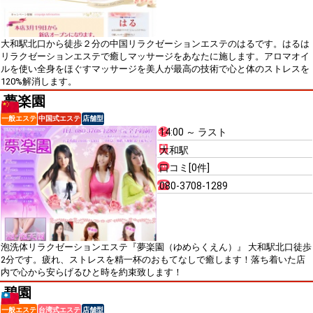
大和駅北口から徒歩２分の中国リラクゼーションエステのはるです。はるは
リラクゼーションエステで癒しマッサージをあなたに施します。アロマオイ
ルを使い全身をほぐすマッサージを美人が最高の技術で心と体のストレスを
120%解消します。
夢楽園
一般エステ
中国式エステ
店舗型
14:00 ～ ラスト
大和駅
口コミ[0件]
080-3708-1289
泡洗体リラクゼーションエステ『夢楽園（ゆめらくえん）』 大和駅北口徒歩
2分です。疲れ、ストレスを精一杯のおもてなしで癒します！落ち着いた店
内で心から安らげるひと時を約束致します！
碧園
一般エステ
台湾式エステ
店舗型