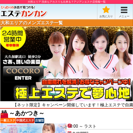
大和エリア 洗体もアカスリも出来る？アジアンエステ店情報一覧
お気に入り
メニュー
大和エリアのメンズエステ一覧
ネット限定】キャンペーン開催しています！極上エステで自粛疲れをリフ
暁 ～あかつき～
一般エステ
中国式エステ
店舗型
10:00 ～ ラスト