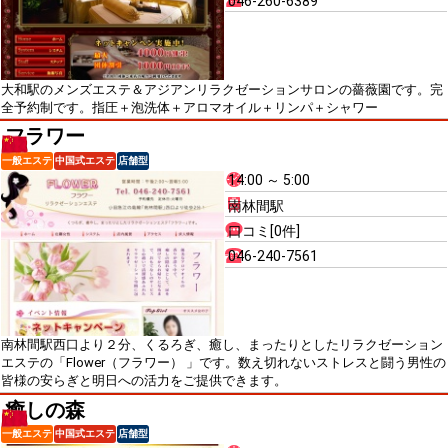
046-260-6389
大和駅のメンズエステ＆アジアンリラクゼーションサロンの薔薇園です。完
全予約制です。指圧＋泡洗体＋アロマオイル＋リンパ＋シャワー
フラワー
一般エステ
中国式エステ
店舗型
14:00 ～ 5:00
南林間駅
口コミ[0件]
046-240-7561
南林間駅西口より２分、くるろぎ、癒し、まったりとしたリラクゼーション
エステの「Flower（フラワー） 」です。数え切れないストレスと闘う男性の
皆様の安らぎと明日への活力をご提供できます。
癒しの森
一般エステ
中国式エステ
店舗型