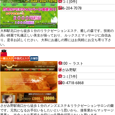
口コミ[0件]
046-204-7078
大和駅北口から徒歩１分のリラクゼーションエステ、癒しの森です。技術の
高い綺麗で礼儀正しい美女が揃っており、 ルックスとマッサージに自信あ
り。是非お試しください。 大和にお越しの際にはお気軽にお立ち寄り下さ
い。
蘭
一般エステ
中国式エステ
店舗型
13:00 ～ ラスト
さがみ野駅
口コミ[1件]
080-4718-6868
さがみ野駅南口から徒歩１分のメンズエステ＆リラクゼーションサロンの蘭
です。元気になるお手伝いをしたいという思いから、接客業からマッサージ
業界へ、出会ったお客様を大切に一生懸命頑張りたいと思います。