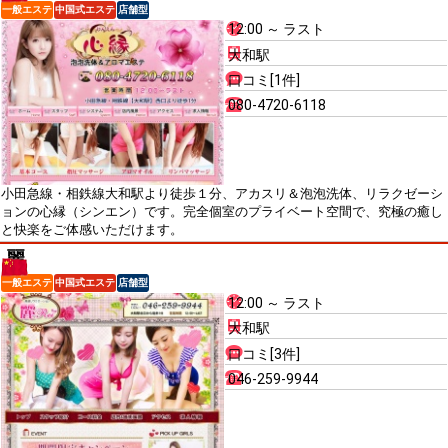
一般エステ
中国式エステ
店舗型
12:00 ～ ラスト
大和駅
口コミ[1件]
080-4720-6118
小田急線・相鉄線大和駅より徒歩１分、アカスリ＆泡泡洗体、リラクゼーシ
ョンの心縁（シンエン）です。完全個室のプライベート空間で、究極の癒し
と快楽をご体感いただけます。
麗
一般エステ
中国式エステ
店舗型
12:00 ～ ラスト
大和駅
口コミ[3件]
046-259-9944