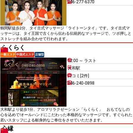
046-277-6370
鶴間駅徒歩2分、タイ古式マッサージ「ライトーンタイ」です。タイ古式マ
ッサージは、タイ王国で古くから伝わる伝統的なマッサージで、ツボ押しと
ストレッチを組み合わせて行われます。
らくらく
一般エステ
中国式エステ
店舗型
12:00 ～ ラスト
大和駅
口コミ[2件]
046-240-0898
大和駅より徒歩1分、アロマリラクゼーション「らくらく」 おもてなしの
心を込めて!オールハンドにこだわった本格的なマッサージです。すぐられた
若いスタッフによる献身的なご奉仕をさせていただきます。
心縁