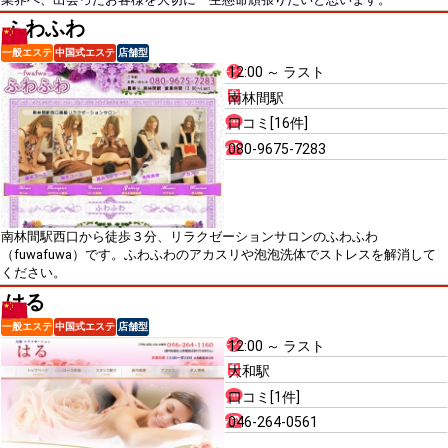
ふわふわ
一般エステ
中国式エステ
店舗型
12:00 ～ ラスト
南林間駅
口コミ[16件]
080-9675-7283
南林間駅西口から徒歩３分、リラクゼーションサロンのふわふわ
（fuwafuwa）です。ふわふわのアカスリや泡泡洗体でストレスを解消して
ください。
はる
一般エステ
中国式エステ
店舗型
12:00 ～ ラスト
大和駅
口コミ[1件]
046-264-0561