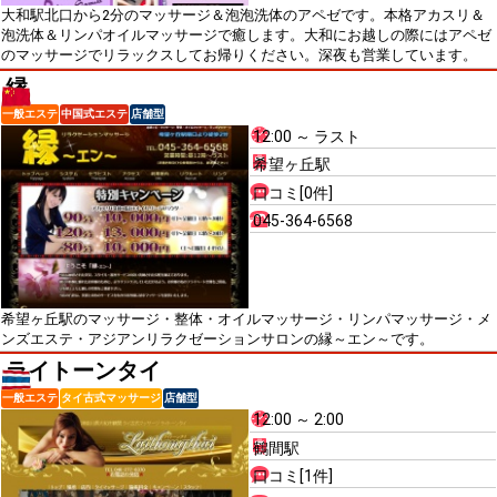
大和駅北口から2分のマッサージ＆泡泡洗体のアペゼです。本格アカスリ＆
泡洗体＆リンパオイルマッサージで癒します。大和にお越しの際にはアペゼ
のマッサージでリラックスしてお帰りください。深夜も営業しています。
縁
一般エステ
中国式エステ
店舗型
12:00 ～ ラスト
希望ヶ丘駅
口コミ[0件]
045-364-6568
希望ヶ丘駅のマッサージ・整体・オイルマッサージ・リンパマッサージ・メ
ンズエステ・アジアンリラクゼーションサロンの縁～エン～です。
ライトーンタイ
一般エステ
タイ古式マッサージ
店舗型
12:00 ～ 2:00
鶴間駅
口コミ[1件]