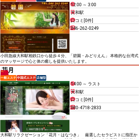
12:00 ～ 3:00
大和駅
口コミ[0件]
046-262-0249
小田急線大和駅相鉄口から徒歩４分、「碧園・みどりえん」 本格的な台湾式
のマッサージで心と体の癒しを提供いたします。
花月
一般エステ
中国式エステ
店舗型
14:00 ～ ラスト
大和駅
口コミ[0件]
080-4718-2833
大和駅リラクゼーション「花月・はなつき」 厳選したセラピストに指圧か