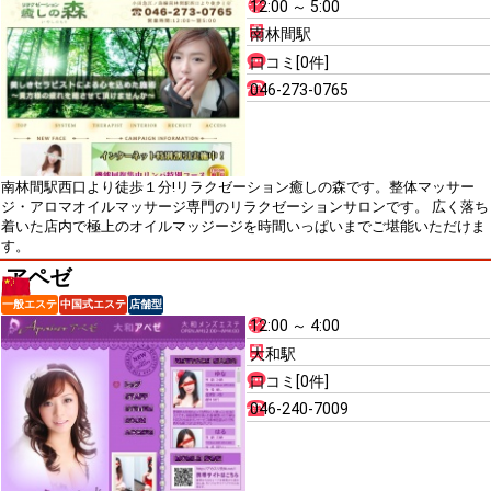
12:00 ～ 5:00
南林間駅
口コミ[0件]
046-273-0765
南林間駅西口より徒歩１分!リラクゼーション癒しの森です。整体マッサー
ジ・アロマオイルマッサージ専門のリラクゼーションサロンです。 広く落ち
着いた店内で極上のオイルマッジージを時間いっぱいまでご堪能いただけま
す。
アペゼ
一般エステ
中国式エステ
店舗型
12:00 ～ 4:00
大和駅
口コミ[0件]
046-240-7009