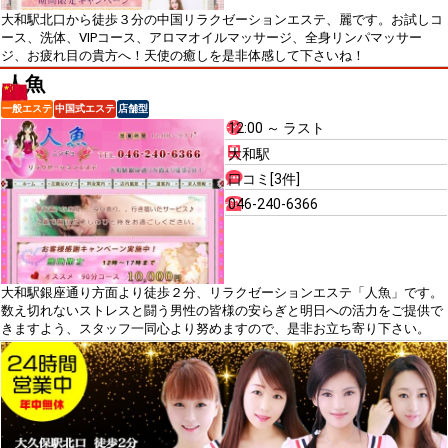
大和駅北口から徒歩３分の中国リラクゼーションエステ、麗です。お試しコ
ース、洗体、VIPコース、アロマオイルマッサージ、全身リンパマッサー
ジ、お疲れ目の貴方へ！天使の癒しを是非体感して下さいね！
人魚
一般エステ
中国式エステ
店舗型
12:00 ～ ラスト
大和駅
口コミ[3件]
046-240-6366
大和駅銀座通り方面より徒歩２分、リラクゼーションエステ「人魚」です。
数え切れないストレスと闘う男性の皆様の安らぎと明日への活力をご提供で
きますよう、スタッフ一同心より努めますので、是非お立ち寄り下さい。