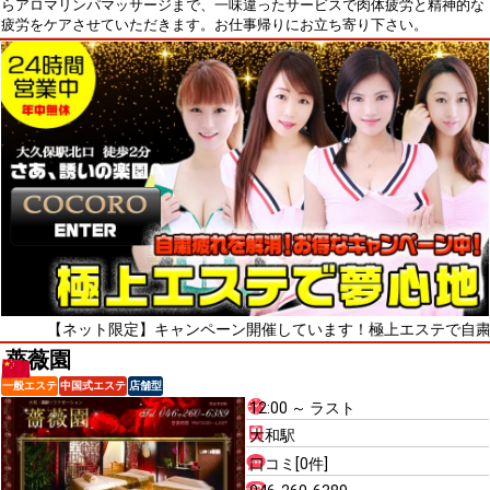
らアロマリンパマッサージまで、一味違ったサービスで肉体疲労と精神的な
疲労をケアさせていただきます。お仕事帰りにお立ち寄り下さい。
ネット限定】キャンペーン開催しています！極上エステで自粛疲れをリフ
薔薇園
一般エステ
中国式エステ
店舗型
12:00 ～ ラスト
大和駅
口コミ[0件]