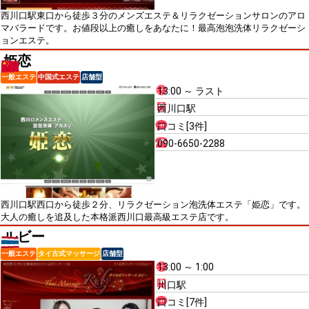
西川口駅東口から徒歩３分のメンズエステ＆リラクゼーションサロンのアロ
マバラードです。お値段以上の癒しをあなたに！最高泡泡洗体リラクゼーシ
ョンエステ。
姫恋
一般エステ
中国式エステ
店舗型
13:00 ～ ラスト
西川口駅
口コミ[3件]
090-6650-2288
西川口駅西口から徒歩２分、リラクゼーション泡洗体エステ「姫恋」です。
大人の癒しを追及した本格派西川口最高級エステ店です。
ルビー
一般エステ
タイ古式マッサージ
店舗型
13:00 ～ 1:00
川口駅
口コミ[7件]