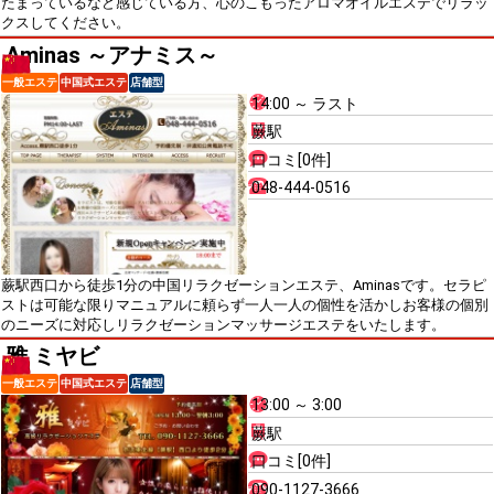
たまっているなど感じている方、心のこもったアロマオイルエステでリラッ
クスしてください。
Aminas ～アナミス～
一般エステ
中国式エステ
店舗型
14:00 ～ ラスト
蕨駅
口コミ[0件]
048-444-0516
蕨駅西口から徒歩1分の中国リラクゼーションエステ、Aminasです。セラピ
ストは可能な限りマニュアルに頼らず一人一人の個性を活かしお客様の個別
のニーズに対応しリラクゼーションマッサージエステをいたします。
雅 ミヤビ
一般エステ
中国式エステ
店舗型
13:00 ～ 3:00
蕨駅
口コミ[0件]
090-1127-3666