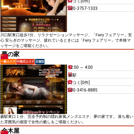
口コミ[0件]
080-3757-1333
川口駅東口徒歩1分、リラクゼーションマッサージ、「Fairy フェアリー」安
心 安らぎのマッサージ、疲れているときには「Fairy フェアリー」で本格マ
ッサージをご堪能ください。
夢の家
一般エステ
中国式エステ
店舗型
12:00 ～ 4:00
蕨駅
口コミ[0件]
080-3416-8885
蕨駅東口１分、完全予約制の隠れ家風メンズエステ、夢の家です。 落ち着い
た雰囲気の個室で女性の癒しをご堪能ください。
金木屋