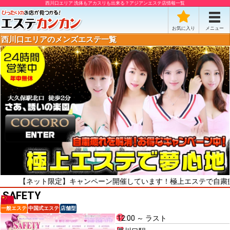
西川口エリア 洗体もアカスリも出来る？アジアンエステ店情報一覧
お気に入り
メニュー
西川口エリアのメンズエステ一覧
ット限定】キャンペーン開催しています！極上エステで自粛疲れをリフレ
SAFETY
一般エステ
中国式エステ
店舗型
12:00 ～ ラスト