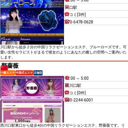
12:00 ～ 5:00
川口駅
口コミ[3件]
070-6478-0628
川口駅から徒歩２分の中国リラクゼーションエステ、ブルーローズです。可
愛い女性セラピストがまるで彼女のようにあなたの癒しの空間へご案内いた
します。
野薔薇
一般エステ
中国式エステ
店舗型
12:00 ～ 5:00
西川口駅
口コミ[0件]
080-2244-6001
西川口駅東口から徒歩4分の中国リラクゼーションエステ、野薔薇です。リ