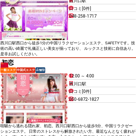
西川口駅
口コミ[0件]
048-258-1717
西川口駅西口から徒歩1分の中国リラクゼーションエステ、SAFETYです。技
術の高い綺麗で礼儀正しい美女が揃っており、 ルックスと技術に自信あり。
是非お試しください。
初恋
一般エステ
中国式エステ
店舗型
12:00 ～ 4:00
西川口駅
口コミ[0件]
050-6872-1827
喧騒から逃れる隠れ家、初恋。西川口駅西口から徒歩5分、中国リラクゼー
ションエステ。 日常のストレスから解放されたい方、最近なんとなく疲れが