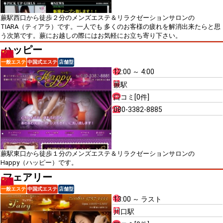
蕨駅西口から徒歩２分のメンズエステ＆リラクゼーションサロンの
TIARA（ティアラ）です。一人でも 多くのお客様の疲れを解消出来たらと思
う次第です。蕨にお越しの際にはお気軽にお立ち寄り下さい。
ハッピー
一般エステ
中国式エステ
店舗型
12:00 ～ 4:00
蕨駅
口コミ[0件]
080-3382-8885
蕨駅東口から徒歩１分のメンズエステ＆リラクゼーションサロンの
Happy（ハッピー）です。
フェアリー
一般エステ
中国式エステ
店舗型
13:00 ～ ラスト
川口駅