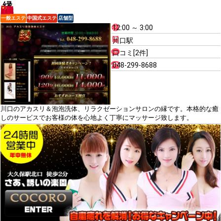
縁
一般エステ
中国式エステ
店舗型
12:00 ～ 3:00
川口駅
口コミ[2件]
048-299-8688
川口のアカスリ＆泡泡洗体、リラクゼーションサロンの縁です。本格的な癒
しのサービスでお客様の体を心地よく丁寧にマッサージ致します。