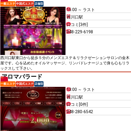
一般エステ
中国式エステ
店舗型
15:00 ～ ラスト
西川口駅
口コミ[3件]
048-229-6198
西川口駅東口から徒歩５分のメンズエステ＆リラクゼーションサロンの金木
屋です。心を込めたオイルマッサージ、リンパドレナージュで身も心もリラ
ックスして下さい。
アロマバラード
一般エステ
中国式エステ
店舗型
13:00 ～ ラスト
西川口駅
口コミ[0件]
048-280-6542