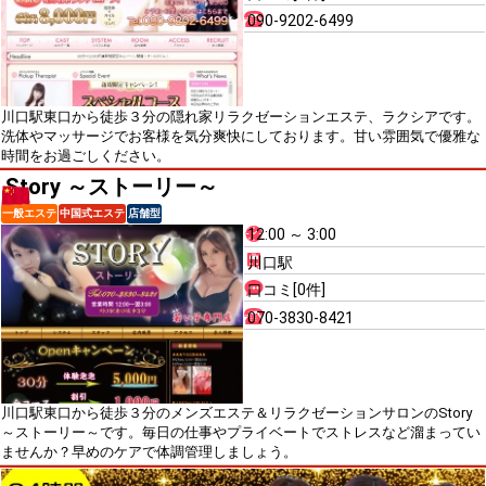
090-9202-6499
川口駅東口から徒歩３分の隠れ家リラクゼーションエステ、ラクシアです。
洗体やマッサージでお客様を気分爽快にしております。甘い雰囲気で優雅な
時間をお過ごしください。
Story ～ストーリー～
一般エステ
中国式エステ
店舗型
12:00 ～ 3:00
川口駅
口コミ[0件]
070-3830-8421
川口駅東口から徒歩３分のメンズエステ＆リラクゼーションサロンのStory
～ストーリー～です。毎日の仕事やプライベートでストレスなど溜まってい
ませんか？早めのケアで体調管理しましょう。