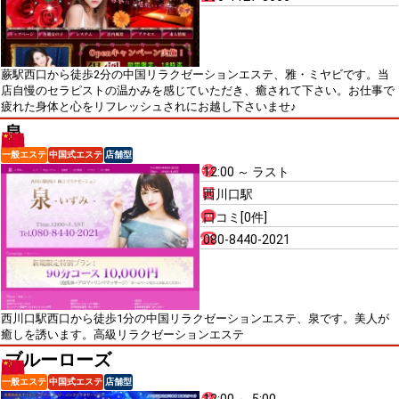
蕨駅西口から徒歩2分の中国リラクゼーションエステ、雅・ミヤビです。当
店自慢のセラピストの温かみを感じていただき、癒されて下さい。お仕事で
疲れた身体と心をリフレッシュされにお越し下さいませ♪
泉
一般エステ
中国式エステ
店舗型
12:00 ～ ラスト
西川口駅
口コミ[0件]
080-8440-2021
西川口駅西口から徒歩1分の中国リラクゼーションエステ、泉です。美人が
癒しを誘います。高級リラクゼーションエステ
ブルーローズ
一般エステ
中国式エステ
店舗型