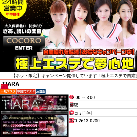
ット限定】キャンペーン開催しています！極上エステで自粛疲れをリフレ
TIARA
一般エステ
中国式エステ
店舗型
13:00 ～ 3:00
蕨駅
口コミ[1件]
070-2613-0200