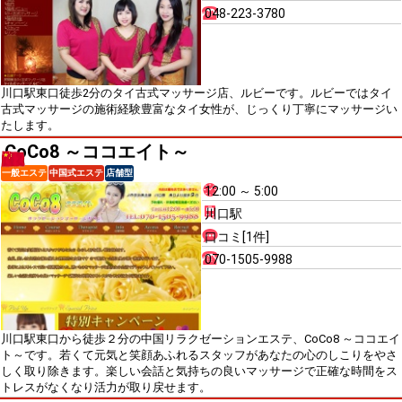
048-223-3780
川口駅東口徒歩2分のタイ古式マッサージ店、ルビーです。ルビーではタイ
古式マッサージの施術経験豊富なタイ女性が、じっくり丁寧にマッサージい
たします。
CoCo8 ～ココエイト～
一般エステ
中国式エステ
店舗型
12:00 ～ 5:00
川口駅
口コミ[1件]
070-1505-9988
川口駅東口から徒歩２分の中国リラクゼーションエステ、CoCo8 ～ココエイ
ト～です。若くて元気と笑顔あふれるスタッフがあなたの心のしこりをやさ
しく取り除きます。楽しい会話と気持ちの良いマッサージで正確な時間をス
トレスがなくなり活力が取り戻せます。