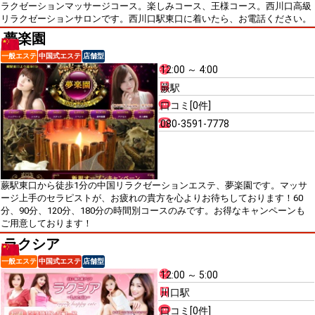
ラクゼーションマッサージコース。楽しみコース、王様コース。西川口高級
リラクゼーションサロンです。西川口駅東口に着いたら、お電話ください。
夢楽園
一般エステ
中国式エステ
店舗型
12:00 ～ 4:00
蕨駅
口コミ[0件]
080-3591-7778
蕨駅東口から徒歩1分の中国リラクゼーションエステ、夢楽園です。マッサ
ージ上手のセラピストが、お疲れの貴方を心よりお待ちしております！60
分、90分、120分、180分の時間別コースのみです。お得なキャンペーンも
ご用意しております！
ラクシア
一般エステ
中国式エステ
店舗型
12:00 ～ 5:00
川口駅
口コミ[0件]