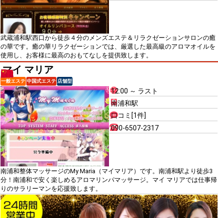
武蔵浦和駅西口から徒歩４分のメンズエステ＆リラクゼーションサロンの癒
の華です。癒の華リラクゼーションでは、厳選した最高級のアロマオイルを
使用し、お客様に最高のおもてなしを提供致します。
マイ マリア
一般エステ
中国式エステ
店舗型
12:00 ～ ラスト
南浦和駅
口コミ[1件]
090-6507-2317
南浦和整体マッサージのMy Maria（マイマリア）です。南浦和駅より徒歩3
分！南浦和で安く楽しめるアロマリンパマッサージ。マイ マリアでは仕事帰
りのサラリーマンを応援致します。