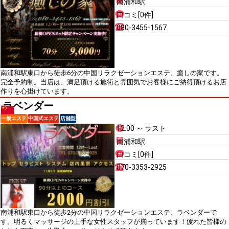
南浦和駅
口コミ[0件]
080-3455-1567
南浦和駅東口から徒歩6分の中国リラクゼーションエステ、癒しの家です。
完全予約制。当店は、満足頂ける施術と雰囲気でお客様にご納得頂けるお店
作りを心掛けています。
ラベンダー
一般エステ
中国式エステ
店舗型
12:00 ～ ラスト
南浦和駅
口コミ[0件]
070-3353-2925
南浦和駅東口から徒歩2分の中国リラクゼーションエステ、ラベンダーで
す。明るくマッサージの上手な女性スタッフが揃っています！疲れた皆様の