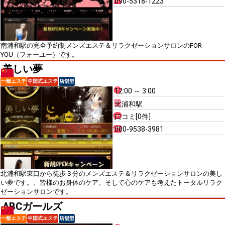
090-5318-1223
南浦和駅の完全予約制メンズエステ＆リラクゼーションサロンのFOR
YOU（フォーユー）です。
美しい夢
一般エステ
中国式エステ
店舗型
12:00 ～ 3:00
北浦和駅
口コミ[0件]
080-9538-3981
北浦和駅東口から徒歩３分のメンズエステ＆リラクゼーションサロンの美し
い夢です。、皆様のお身体のケア、そして心のケアも考えたトータルリラク
ゼーションサロンです。
ABCガールズ
一般エステ
中国式エステ
店舗型