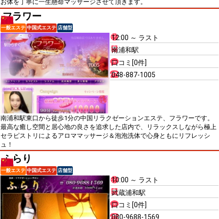
お体を丁寧に一生懸命マッサージさせて頂きます。
フラワー
一般エステ
中国式エステ
店舗型
12:00 ～ ラスト
南浦和駅
口コミ[0件]
048-887-1005
南浦和駅東口から徒歩1分の中国リラクゼーションエステ、フラワーです。
最高な癒し空間と居心地の良さを追求した店内で、リラックスしながら極上
セラピストリによるアロママッサージ＆泡泡洗体で心身ともにリフレッシ
ュ！
ふらり
一般エステ
中国式エステ
店舗型
10:00 ～ ラスト
武蔵浦和駅
口コミ[0件]
080-9688-1569