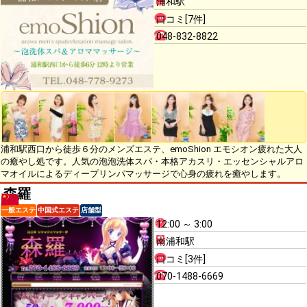
浦和駅
口コミ[7件]
048-832-8822
浦和駅西口から徒歩６分のメンズエステ、emoShion エモシオン疲れた大人
の癒やし処です。人気の泡泡洗体スパ・本格アカスリ・エッセンシャルアロ
マオイルによるディープリンパマッサージで心身の疲れを癒やします。
森羅
一般エステ
中国式エステ
店舗型
12:00 ～ 3:00
南浦和駅
口コミ[3件]
070-1488-6669