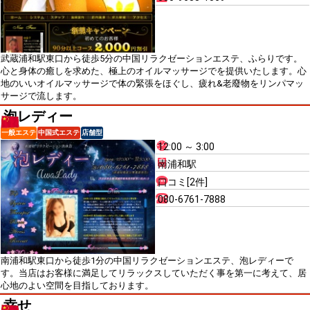
武蔵浦和駅東口から徒歩5分の中国リラクゼーションエステ、ふらりです。
心と身体の癒しを求めた、極上のオイルマッサージでを提供いたします。心
地のいいオイルマッサージで体の緊張をほぐし、疲れ&老廢物をリンパマッ
サージで流します。
泡レディー
一般エステ
中国式エステ
店舗型
12:00 ～ 3:00
南浦和駅
口コミ[2件]
080-6761-7888
南浦和駅東口から徒歩1分の中国リラクゼーションエステ、泡レディーで
す。当店はお客様に満足してリラックスしていただく事を第一に考えて、居
心地のよい空間を目指しております。
幸せ