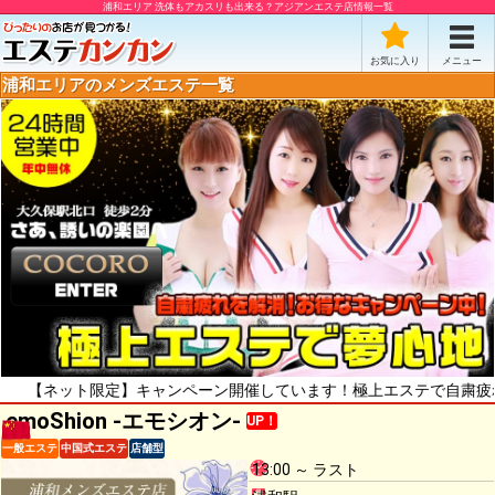
浦和エリア 洗体もアカスリも出来る？アジアンエステ店情報一覧
お気に入り
メニュー
浦和エリアのメンズエステ一覧
ット限定】キャンペーン開催しています！極上エステで自粛疲れをリフレ
emoShion -エモシオン-
UP！
一般エステ
中国式エステ
店舗型
13:00 ～ ラスト