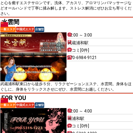
と心を癒すエステサロンです。洗体、アカスリ、アロマリンパマッサージな
どオールハンドで丁寧に揉み解します。ストレス解消にぜひお立ち寄りくだ
さい。
水雲間
一般エステ
中国式エステ
店舗型
12:00 ～ 3:00
武蔵浦和駅
口コミ[0件]
070-6984-9121
武蔵浦和駅東口から徒歩５分、リラクゼーションエステ、水雲間。身体をほ
ぐしに、身体をリラックスさせにぜひ、水雲間にお越しください。
FOR YOU
一般エステ
中国式エステ
店舗型
12:00 ～ 4:00
南浦和駅
口コミ[0件]