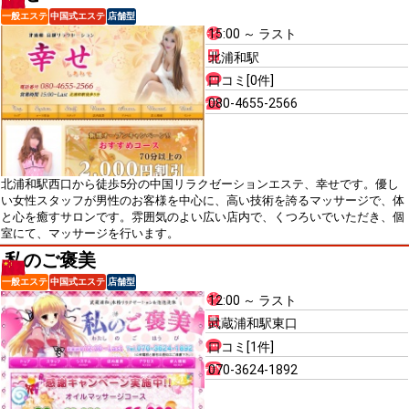
一般エステ
中国式エステ
店舗型
15:00 ～ ラスト
北浦和駅
口コミ[0件]
080-4655-2566
北浦和駅西口から徒歩5分の中国リラクゼーションエステ、幸せです。優し
い女性スタッフが男性のお客様を中心に、高い技術を誇るマッサージで、体
と心を癒すサロンです。雰囲気のよい広い店内で、くつろいでいただき、個
室にて、マッサージを行います。
私のご褒美
一般エステ
中国式エステ
店舗型
12:00 ～ ラスト
武蔵浦和駅東口
口コミ[1件]
070-3624-1892