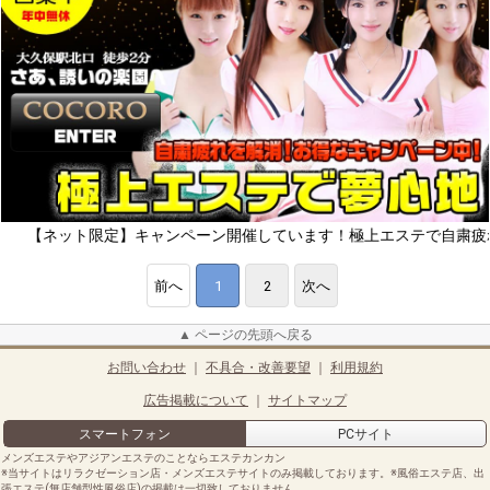
ット限定】キャンペーン開催しています！極上エステで自粛疲れをリフレ
前へ
1
2
次へ
▲ ページの先頭へ戻る
お問い合わせ
｜
不具合・改善要望
｜
利用規約
広告掲載について
｜
サイトマップ
スマートフォン
PCサイト
メンズエステやアジアンエステのことならエステカンカン
※当サイトはリラクゼーション店・メンズエステサイトのみ掲載しております。※風俗エステ店、出
張エステ(無店舗型性風俗店)の掲載は一切致しておりません。