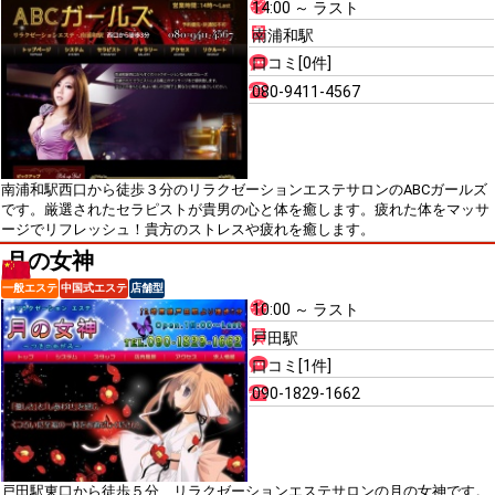
14:00 ～ ラスト
南浦和駅
口コミ[0件]
080-9411-4567
南浦和駅西口から徒歩３分のリラクゼーションエステサロンのABCガールズ
です。厳選されたセラピストが貴男の心と体を癒します。疲れた体をマッサ
ージでリフレッシュ！貴方のストレスや疲れを癒します。
月の女神
一般エステ
中国式エステ
店舗型
10:00 ～ ラスト
戸田駅
口コミ[1件]
090-1829-1662
戸田駅東口から徒歩５分、リラクゼーションエステサロンの月の女神です。