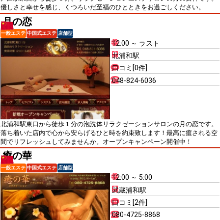
優しさと幸せを感じ、くつろいだ至福のひとときをお過ごしください。
月の恋
一般エステ
中国式エステ
店舗型
12:00 ～ ラスト
北浦和駅
口コミ[0件]
048-824-6036
北浦和駅東口から徒歩１分の泡洗体リラクゼーションサロンの月の恋です。
落ち着いた店内で心から安らげるひと時を約束致します！最高に癒される空
間でリフレッシュしてみませんか。オープンキャンペーン開催中！
癒の華
一般エステ
中国式エステ
店舗型
12:00 ～ 5:00
武蔵浦和駅
口コミ[2件]
080-4725-8868