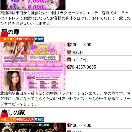
南浦和駅東口から徒歩2分の中国リラクゼーションエステ、森羅です。日々
のストレスでお疲れになったお客様の身体をほぐし、おもてなしで、癒しの
ひと時をお迎えいたします☆
夢の扉
一般エステ
中国式エステ
店舗型
12:00 ～ 3:00
北浦和駅
口コミ[1件]
070-4357-0605
北浦和駅東口から徒歩２分の中国リラクゼーションエステ、夢の扉です。お
客様に元気になってもらうために可愛いセラピストたちが一生懸命マッサー
ジサービスをします。
癒しの家
一般エステ
中国式エステ
店舗型
12:00 ～ 3:00