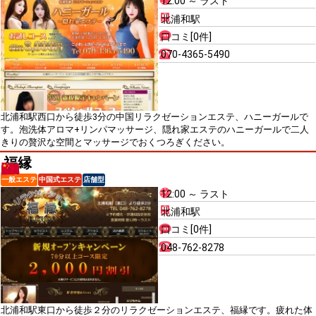
12:00 ～ ラスト
北浦和駅
口コミ[0件]
070-4365-5490
北浦和駅西口から徒歩3分の中国リラクゼーションエステ、ハニーガールで
す。泡洗体アロマ+リンパマッサージ、隠れ家エステのハニーガールで二人
きりの贅沢な空間とマッサージでおくつろぎください。
福縁
一般エステ
中国式エステ
店舗型
12:00 ～ ラスト
北浦和駅
口コミ[0件]
048-762-8278
北浦和駅東口から徒歩２分のリラクゼーションエステ、福縁です。疲れた体