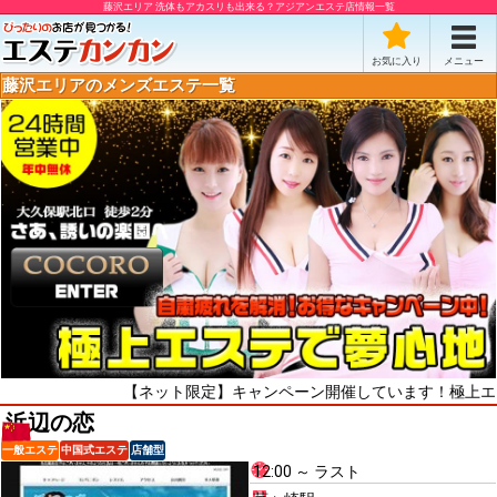
藤沢エリア 洗体もアカスリも出来る？アジアンエステ店情報一覧
お気に入り
メニュー
藤沢エリアのメンズエステ一覧
【ネット限定】キャンペーン開催しています！極上エス
浜辺の恋
一般エステ
中国式エステ
店舗型
12:00 ～ ラスト