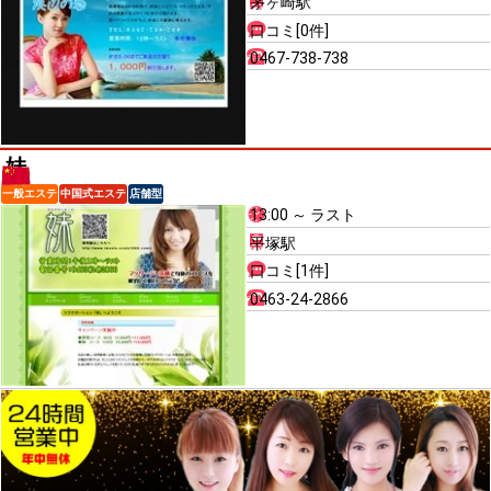
茅ヶ崎駅
口コミ[0件]
0467-738-738
妹
一般エステ
中国式エステ
店舗型
13:00 ～ ラスト
平塚駅
口コミ[1件]
0463-24-2866