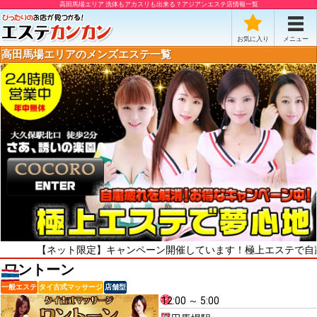
高田馬場エリア 洗体もアカスリも出来る？アジアンエステ店情報一覧
お気に入り
メニュー
高田馬場エリアのメンズエステ一覧
【ネット限定】キャンペーン開催しています！極上エステで自粛疲れを
ワントーン
一般エステ
タイ古式マッサージ
店舗型
12:00 ～ 5:00