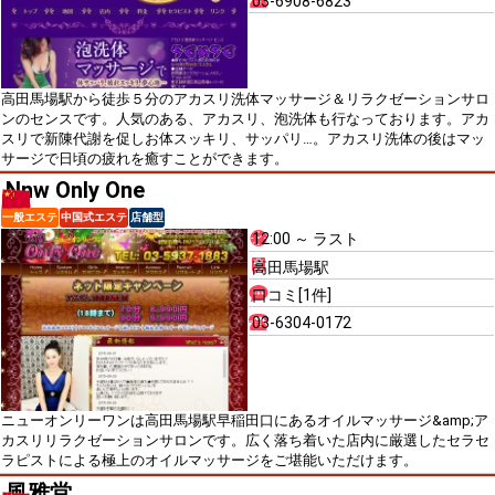
03-6908-6823
高田馬場駅から徒歩５分のアカスリ洗体マッサージ＆リラクゼーションサロ
ンのセンスです。人気のある、アカスリ、泡洗体も行なっております。アカ
スリで新陳代謝を促しお体スッキリ、サッパリ…。アカスリ洗体の後はマッ
サージで日頃の疲れを癒すことができます。
Nnw Only One
一般エステ
中国式エステ
店舗型
12:00 ～ ラスト
高田馬場駅
口コミ[1件]
03-6304-0172
ニューオンリーワンは高田馬場駅早稲田口にあるオイルマッサージ&amp;ア
カスリリラクゼーションサロンです。広く落ち着いた店内に厳選したセラセ
ラピストによる極上のオイルマッサージをご堪能いただけます。
風雅堂