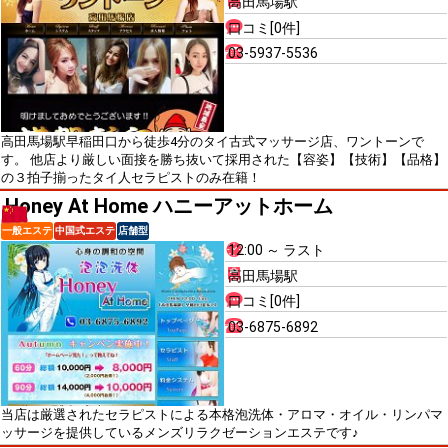
高田馬場駅
口コミ[0件]
03-5937-5536
高田馬場駅早稲田口から徒歩4分のタイ古式マッサージ店、ワントーンで
す。 他店より厳しい面接を勝ち抜いて採用された【容姿】【技術】【品格】
の３拍子揃ったタイ人セラピストのみ在籍！
Honey At Home ハニーアットホーム
一般エステ
中国式エステ
店舗型
12:00 ～ ラスト
高田馬場駅
口コミ[0件]
03-6875-6892
当店は厳選されたセラピストによる本格泡洗体・アロマ・オイル・リンパマ
ッサージを提供しているメンズリラクゼーションエステです♪