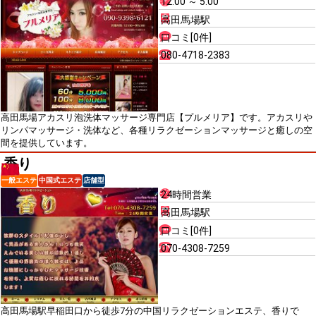
12:00 ～ 5:00
高田馬場駅
口コミ[0件]
080-4718-2383
高田馬場アカスリ泡洗体マッサージ専門店【プルメリア】です。アカスリや
リンパマッサージ・洗体など、各種リラクゼーションマッサージと癒しの空
間を提供しています。
香り
一般エステ
中国式エステ
店舗型
24時間営業
高田馬場駅
口コミ[0件]
070-4308-7259
高田馬場駅早稲田口から徒歩7分の中国リラクゼーションエステ、香りで