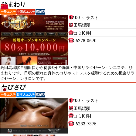
ひまわり
一般エステ
中国式エステ
店舗型
12:00 ～ ラスト
高田馬場駅
口コミ[0件]
03-6228-0670
高田馬場駅早稲田口から徒歩3分の洗体・中国リラクゼーションエステ、ひ
まわりです。日頃の疲れた身体のコリやストレスを緩和するための極楽リラ
クゼーションサロンです。
わびさび
一般エステ
日本人エステ
店舗型
17:00 ～ ラスト
高田馬場駅
口コミ[0件]
03-6233-7375