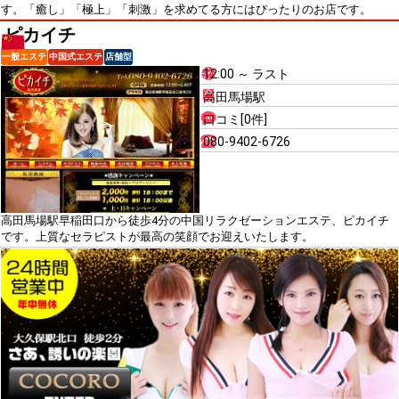
す。「癒し」「極上」「刺激」を求めてる方にはぴったりのお店です。
ピカイチ
一般エステ
中国式エステ
店舗型
12:00 ～ ラスト
高田馬場駅
口コミ[0件]
080-9402-6726
高田馬場駅早稲田口から徒歩4分の中国リラクゼーションエステ、ピカイチ
です。上質なセラピストが最高の笑顔でお迎えいたします。