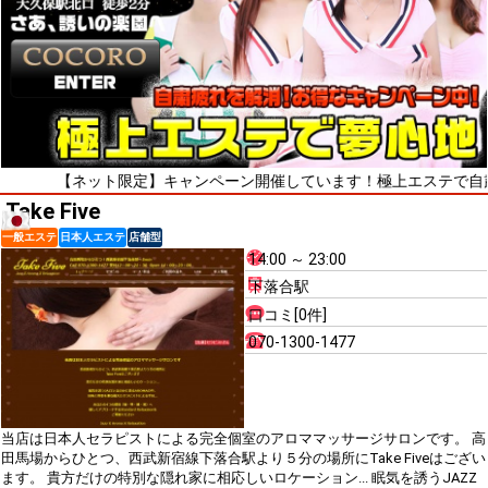
【ネット限定】キャンペーン開催しています！極上エステで自粛疲れを
Take Five
一般エステ
日本人エステ
店舗型
14:00 ～ 23:00
下落合駅
口コミ[0件]
070-1300-1477
当店は日本人セラピストによる完全個室のアロママッサージサロンです。 高
田馬場からひとつ、西武新宿線下落合駅より５分の場所にTake Fiveはござい
ます。 貴方だけの特別な隠れ家に相応しいロケーション... 眠気を誘うJAZZ