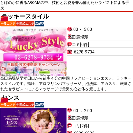
とほのかに香るAROMAの中、技術と容姿を兼ね備えたセラピストによる手
技...
ラッキースタイル
一般エステ
中国式エステ
店舗型
12:00 ～ 5:00
高田馬場駅
口コミ[0件]
03-6278-9734
高田馬場駅早稲田口から徒歩４分の中国リラクゼーションエステ、ラッキー
スタイルです。指圧、アロマリンパマッサージ、泡洗体、アカスリ、厳選さ
れたセラピストによるマッサージで貴男の心と体を癒します。
センス
一般エステ
中国式エステ
店舗型
12:00 ～ 2:00
高田馬場駅
口コミ[2件]