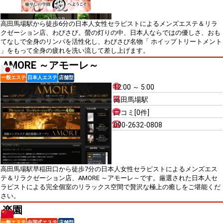
高田馬場駅から徒歩6分の日本人女性セラピストによるメンズエステ＆リラ
クゼーション店、わびさび。螢の灯りの中、日本人ならではの優しさ、おも
てなしで全身のリンパを活性化し、わびさび名物「 ホイップトリートメント
」をもって全身の疲れを洗い流して差し上げます。
AMORE ～アモーレ～
一般エステ
日本人エステ
店舗型
12:00 ～ 5:00
高田馬場駅
口コミ[0件]
090-2632-0808
高田馬場駅早稲田口から徒歩7分の日本人女性セラピストによるメンズエス
テ＆リラクゼーション店、AMORE ～アモーレ～です。厳選された日本人セ
ラピストによる完全個室のリラックス空間で贅沢な極上の癒しをご堪能くだ
さい。
楽園
一般エステ
中国式エステ
店舗型