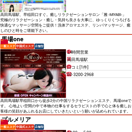
高田馬場駅、早稲田口すぐ。癒しリラクゼーションサロン「雅 -MIYABI-」
究極のリラクゼーション・癒し・気持ち良さを大事に、ゆっくりくつろげる
快適なマッサージ空間をご提供！洗体アロマエステ、リンパマッサージ、癒
しのひと時をご堪能下さい。
馬場one
一般エステ
中国式エステ
店舗型
24時間営業
高田馬場駅
口コミ[1件]
03-3200-2968
高田馬場駅早稲田口から徒歩2分の中国リラクゼーションエステ、馬場oneで
す。 心地よい空間の中で本物の仕事をするセラピストの手で心と体を癒しお
客様の笑顔があふれるお店にしていきたいという願いが込められています。
プルメリア
一般エステ
中国式エステ
店舗型