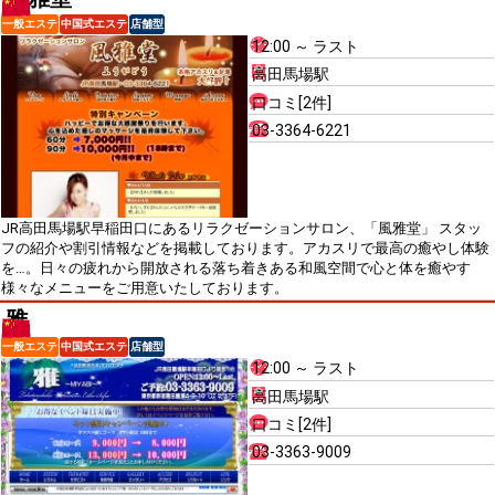
一般エステ
中国式エステ
店舗型
12:00 ～ ラスト
高田馬場駅
口コミ[2件]
03-3364-6221
JR高田馬場駅早稲田口にあるリラクゼーションサロン、「風雅堂」 スタッ
フの紹介や割引情報などを掲載しております。アカスリで最高の癒やし体験
を…。日々の疲れから開放される落ち着きある和風空間で心と体を癒やす
様々なメニューをご用意いたしております。
雅
一般エステ
中国式エステ
店舗型
12:00 ～ ラスト
高田馬場駅
口コミ[2件]
03-3363-9009