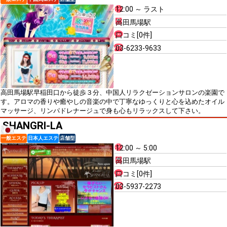
12:00 ～ ラスト
高田馬場駅
口コミ[0件]
03-6233-9633
高田馬場駅早稲田口から徒歩３分、中国人リラクゼーションサロンの楽園で
す。アロマの香りや癒やしの音楽の中で丁寧なゆっくりと心を込めたオイル
マッサージ、リンパドレナージュで身も心もリラックスして下さい。
SHANGRI-LA
一般エステ
日本人エステ
店舗型
12:00 ～ 5:00
高田馬場駅
口コミ[0件]
03-5937-2273