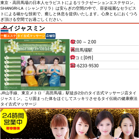
東京・高田馬場の日本人セラピストによるリラクゼーションエステサロン、
SHANGRI-LA（シャングリラ）は安らぎの空間の中で、容姿端麗なセラピス
トによる確かな技術で、癒しと休息を提供いたします。心身ともにおくつろ
ぎ頂ける空間でお過ごしください。
タイジャスミン
一般エステ
タイ古式マッサージ
店舗型
12:00 ～ 2:00
高田馬場駅
口コミ[0件]
03-6233-9530
JR山手線、東京メトロ「高田馬場」駅徒歩2分のタイ古式マッサージ店タイ
ジャスミン。こり固まった体をほぐしてスッキリさせるタイ伝統の健康療法
タイ古式マッサージ