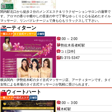
関内駅北口から徒歩２分のメンズエステ＆リラクゼーションサロンの蓮華で
す。アロマの香りや癒やしの音楽の中で丁寧なゆっくりと心を込めたオイル
マッサージ、リンパドレナージュで身も心もリラックスして下さい。
アーティターン
一般エステ
タイ古式マッサージ
店舗型
12:00 ～ 2:00
伊勢佐木長者町駅
口コミ[2件]
045-315-5347
横浜関内・伊勢佐木町のタイ古式マッサージ店、アーティターンです。タイ
女性による本場のタイ古式マッサージが気軽に受けられます。
スウィートハート
一般エステ
中国式エステ
店舗型
12:00 ～ 3:00
桜木町駅