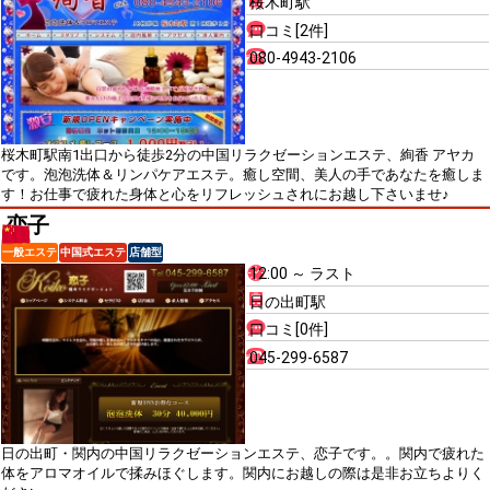
桜木町駅
口コミ[2件]
080-4943-2106
桜木町駅南1出口から徒歩2分の中国リラクゼーションエステ、絢香 アヤカ
です。泡泡洗体＆リンパケアエステ。癒し空間、美人の手であなたを癒しま
す！お仕事で疲れた身体と心をリフレッシュされにお越し下さいませ♪
恋子
一般エステ
中国式エステ
店舗型
12:00 ～ ラスト
日の出町駅
口コミ[0件]
045-299-6587
日の出町・関内の中国リラクゼーションエステ、恋子です。。関内で疲れた
体をアロマオイルで揉みほぐします。関内にお越しの際は是非お立ちよりく