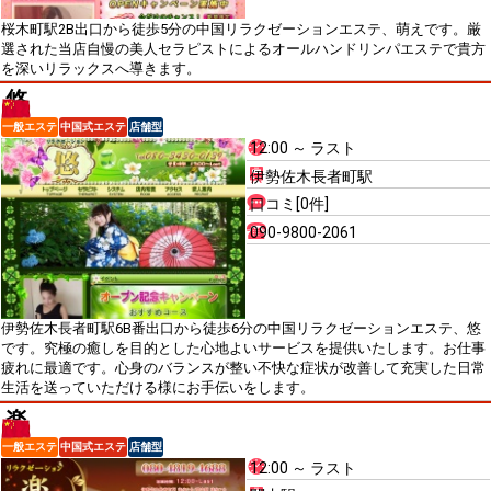
桜木町駅2B出口から徒歩5分の中国リラクゼーションエステ、萌えです。厳
選された当店自慢の美人セラピストによるオールハンドリンパエステで貴方
を深いリラックスへ導きます。
悠
一般エステ
中国式エステ
店舗型
12:00 ～ ラスト
伊勢佐木長者町駅
口コミ[0件]
090-9800-2061
伊勢佐木長者町駅6B番出口から徒歩6分の中国リラクゼーションエステ、悠
です。究極の癒しを目的とした心地よいサービスを提供いたします。お仕事
疲れに最適です。心身のバランスが整い不快な症状が改善して充実した日常
生活を送っていただける様にお手伝いをします。
楽
一般エステ
中国式エステ
店舗型
12:00 ～ ラスト