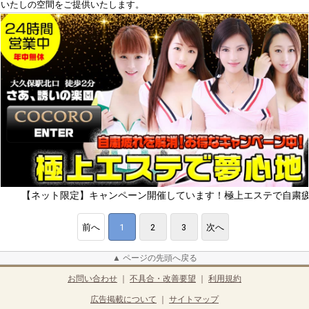
いたしの空間をご提供いたします。
ット限定】キャンペーン開催しています！極上エステで自粛疲れをリフレ
前へ
1
2
3
次へ
▲ ページの先頭へ戻る
お問い合わせ
｜
不具合・改善要望
｜
利用規約
広告掲載について
｜
サイトマップ