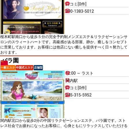
口コミ[0件]
090-1383-5012
桜木町駅南口から徒歩５分の完全予約制メンズエステ＆リラクゼーションサ
ロンのスウィートハートです。高級感がある部屋、静か、癒しをコンセプト
に営業しております。お客様には他店にない癒しを提供すべく日々努力して
おります。
バラ園
一般エステ
中国式エステ
店舗型
12:00 ～ ラスト
関内駅
口コミ[0件]
045-315-5952
関内駅北口から徒歩2分の中国リラクゼーションエステ、バラ園です。スト
レス社会でお疲れになったお客様に、心身ともにリラックスしていただける