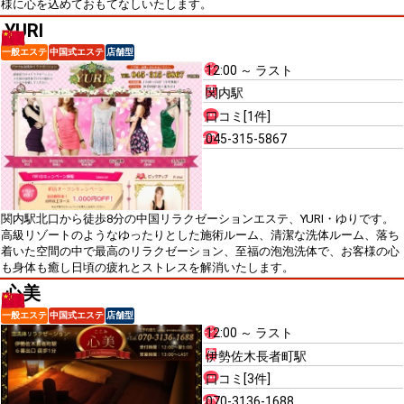
様に心を込めておもてなしいたします。
YURI
一般エステ
中国式エステ
店舗型
12:00 ～ ラスト
関内駅
口コミ[1件]
045-315-5867
関内駅北口から徒歩8分の中国リラクゼーションエステ、YURI・ゆりです。
高級リゾートのようなゆったりとした施術ルーム、清潔な洗体ルーム、落ち
着いた空間の中で最高のリラクゼーション、至福の泡泡洗体で、お客様の心
も身体も癒し日頃の疲れとストレスを解消いたします。
心美
一般エステ
中国式エステ
店舗型
12:00 ～ ラスト
伊勢佐木長者町駅
口コミ[3件]
070-3136-1688