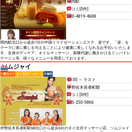
関内駅
口コミ[0件]
080-4819-4688
関内駅北口から徒歩7分の中国リラクゼーションエステ、楽です。「楽」を
テーマに体に癒しを与えることにより健康に美しくなれるお手伝いいたしま
す。全身ボディケア、オイルマッサージ、新陳代謝に働きかけるリンパドレ
ナージュ等、様々なメニューを用意しております。
ソムジャイ
一般エステ
タイ古式マッサージ
店舗型
13:00 ～ ラスト
伊勢佐木長者町駅
口コミ[0件]
045-250-5866
伊勢佐木長者町駅6B出口から徒歩6分のタイ古式マッサージ店、ソムジャイ