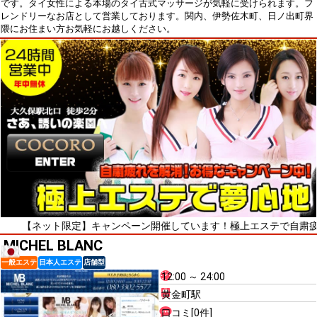
です。タイ女性による本場のタイ古式マッサージが気軽に受けられます。フ
レンドリーなお店として営業しております。関内、伊勢佐木町、日ノ出町界
隈にお住まい方お気軽にお越しください。
ット限定】キャンペーン開催しています！極上エステで自粛疲れをリフレ
MICHEL BLANC
一般エステ
日本人エステ
店舗型
12:00 ～ 24:00
黄金町駅
口コミ[0件]