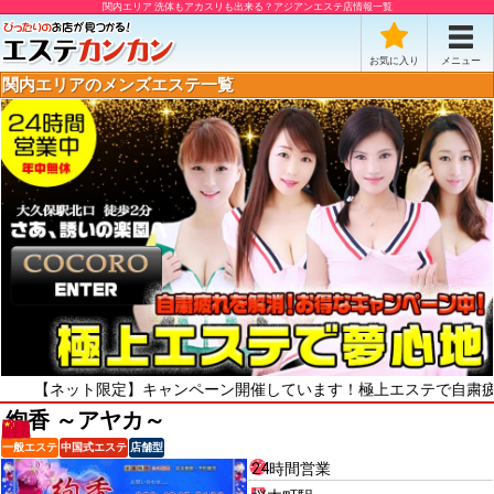
関内エリア 洗体もアカスリも出来る？アジアンエステ店情報一覧
お気に入り
メニュー
関内エリアのメンズエステ一覧
ット限定】キャンペーン開催しています！極上エステで自粛疲れをリフレ
絢香 ～アヤカ～
一般エステ
中国式エステ
店舗型
24時間営業