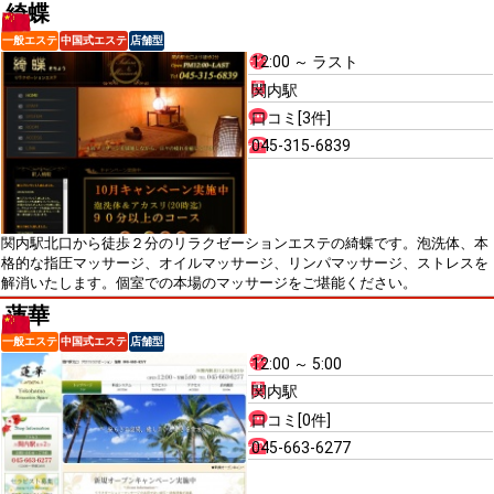
綺蝶
一般エステ
中国式エステ
店舗型
12:00 ～ ラスト
関内駅
口コミ[3件]
045-315-6839
関内駅北口から徒歩２分のリラクゼーションエステの綺蝶です。泡洗体、本
格的な指圧マッサージ、オイルマッサージ、リンパマッサージ、ストレスを
解消いたします。個室での本場のマッサージをご堪能ください。
蓮華
一般エステ
中国式エステ
店舗型
12:00 ～ 5:00
関内駅
口コミ[0件]
045-663-6277