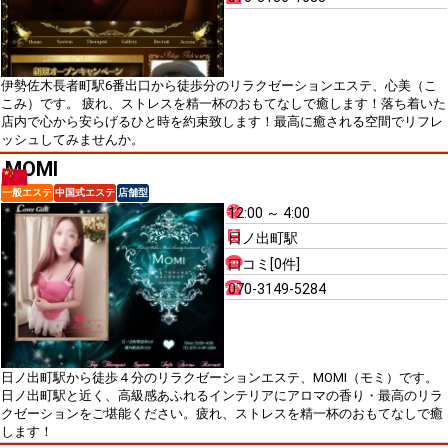
伊勢佐木長者町駅6番出口から徒歩分のリラクゼーションエステ、心美（こ
こみ）です。 疲れ、ストレスを精一杯のおもてなしで癒します！落ち着いた
店内で心から安らげるひと時を約束致します！最高に癒される空間でリフレ
ッシュしてみませんか。
MOMI
一般エステ
中国式エステ
店舗型
12:00 ～ 4:00
日ノ出町駅
口コミ[0件]
070-3149-5284
日ノ出町駅から徒歩４分のリラクゼーションエステ、MOMI（モミ）です。
日ノ出町駅と近く、高級感あふれるインテリアにアロマの香り・最高のリラ
クゼーションをご堪能ください。疲れ、ストレスを精一杯のおもてなしで癒
します！