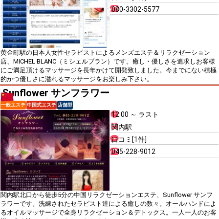
080-3302-5577
黄金町駅の日本人女性セラピストによるメンズエステ＆リラクゼーション
店、MICHEL BLANC（ミシェルブラン）です。癒し・優しさを追求しお客様
にご満足頂けるマッサージを長年かけて開発致しました。今までにない積極
的かつ優しさに溢れるマッサージをお楽しみ下さい。
Sunflower サンフラワー
一般エステ
中国式エステ
店舗型
12:00 ～ ラスト
関内駅
口コミ[1件]
045-228-9012
関内駅北口から徒歩5分の中国リラクゼーションエステ、Sunflower サンフ
ラワーです。洗練されたセラピスト達による癒しの数々。オールハンドによ
るオイルマッサージで全身リラクゼーション＆デトックス。一人一人のお客