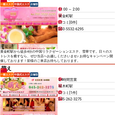
一般エステ
中国式エステ
店舗型
11:00 ～ 2:00
黄金町駅
口コミ[0件]
050-5532-6295
黄金町駅から徒歩4分の中国リラクゼーションエステ、雪華です。日々のス
トレスを癒すなら、ぜひ当店へお越しくださいませ♪ お得なキャンペーン開
催しております！皆様のご来店お待ちしております。
萌え
一般エステ
中国式エステ
店舗型
24時間営業
桜木町駅
口コミ[1件]
045-262-3275