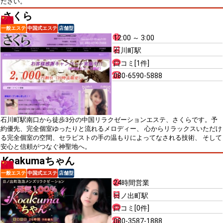
ださい。
さくら
一般エステ
中国式エステ
店舗型
12:00 ～ 3:00
石川町駅
口コミ[1件]
080-6590-5888
石川町駅南口から徒歩3分の中国リラクゼーションエステ、さくらです。予
約優先、完全個室ゆったりと流れるメロディー、 心からリラックスいただけ
る完全個室の空間、セラピストの手の温もりによってなされる技術、 そして
安心と信頼がつなぐ神聖地へ。
Koakumaちゃん
一般エステ
中国式エステ
店舗型
24時間営業
日ノ出町駅
口コミ[0件]
080-3587-1888