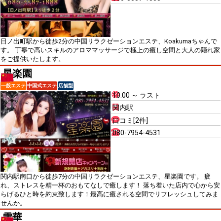
日ノ出町駅から徒歩2分の中国リラクゼーションエステ、Koakumaちゃんで
す。 丁寧で高いスキルのアロママッサージで極上の癒し空間と大人の隠れ家
をご提供いたします。
星楽園
一般エステ
中国式エステ
店舗型
10:00 ～ ラスト
関内駅
口コミ[2件]
080-7954-4531
関内駅南口から徒歩7分の中国リラクゼーションエステ、星楽園です。 疲
れ、ストレスを精一杯のおもてなしで癒します！ 落ち着いた店内で心から安
らげるひと時を約束致します！最高に癒される空間でリフレッシュしてみま
せんか。
雪華