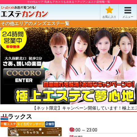
その他エリア 洗体もアカスリも出来る？アジアンエステ店情報一覧
お気に入り
メニュー
その他エリアのメンズエステ一覧
【ネット限定】キャンペーン開催しています！極上エス
リラックス
一般エステ
タイ古式マッサージ
店舗型
10:00 ～ 23:00