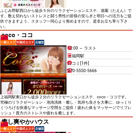
ふじみ野駅西口から徒歩５分のリラクゼーションエステ、達園（たえん）で
す。数え切れないストレスと闘う男性の皆様の安らぎと明日への活力をご提
供できますよう、スタッフ一同心より努めますので、是非お立ち寄り下さ
い。
coco・ココ
一般エステ
中国式エステ
店舗型
12:00 ～ ラスト
上福岡駅
口コミ[1件]
070-5550-5666
上福岡駅東口から徒歩２分のリラクゼーションエステ、coco・ココです。
究極のリラクゼーション・泡泡洗体・癒し・気持ち良さを大事に、ゆっくり
くつろげる快適なマッサージ空間をご提供！疲れた体をマッサージでリフレ
ッシュ！貴方のストレスや疲れを癒します。
癒し爽やかハウス
一般エステ
中国式エステ
店舗型