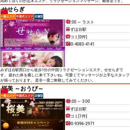
高めて頂くのが志木エステ、リラクゼーションマッサージ、癒香堂です。
せせらぎ
一般エステ
中国式エステ
店舗型
12:00 ～ ラスト
みずほ台駅
口コミ[0件]
080-4083-4141
みずほ台駅西口から徒歩1分の中国リラクゼーションエステ、せせらぎで
す。 疲れた体を癒しに来て下さいね。可愛くてマッサージが上手なスタッフ
が揃っております。 是非一度ご体験してみてください。
桜美 ～おうび～
一般エステ
中国式エステ
店舗型
10:00 ～ 3:00
みずほ台駅
口コミ[1件]
090-9396-2971