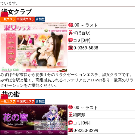
ています。
淑女クラブ
一般エステ
中国式エステ
店舗型
12:00 ～ ラスト
みずほ台駅
口コミ[0件]
080-9369-6888
みずほ台駅東口から徒歩１分のリラクゼーションエステ、淑女クラブです。
みずほ台駅と近く、高級感あふれるインテリアにアロマの香り・最高のリラ
クゼーションをご堪能ください。
花の蜜
一般エステ
中国式エステ
店舗型
12:00 ～ ラスト
上福岡駅
口コミ[0件]
090-8250-3299