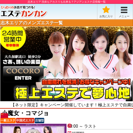
志木エリア 洗体もアカスリも出来る？アジアンエステ店情報一覧
お気に入り
メニュー
志木エリアのメンズエステ一覧
ネット限定】キャンペーン開催しています！極上エステで自粛疲れをリフ
小魔女・コマジョ
一般エステ
中国式エステ
店舗型
13:00 ～ ラスト