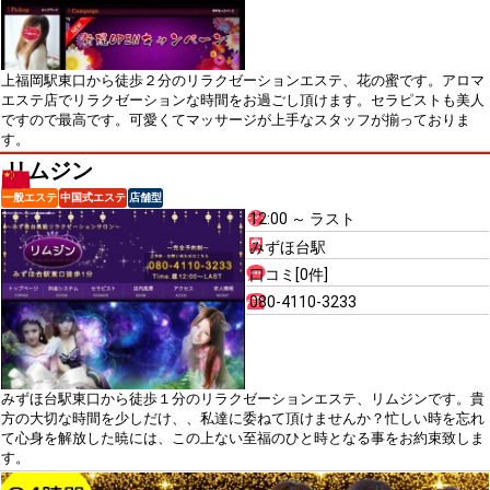
上福岡駅東口から徒歩２分のリラクゼーションエステ、花の蜜です。アロマ
エステ店でリラクゼーションな時間をお過ごし頂けます。セラピストも美人
ですので最高です。可愛くてマッサージが上手なスタッフが揃っておりま
す。
リムジン
一般エステ
中国式エステ
店舗型
12:00 ～ ラスト
みずほ台駅
口コミ[0件]
080-4110-3233
みずほ台駅東口から徒歩１分のリラクゼーションエステ、リムジンです。貴
方の大切な時間を少しだけ、、私達に委ねて頂けませんか？忙しい時を忘れ
て心身を解放した暁には、この上ない至福のひと時となる事をお約束致しま
す。