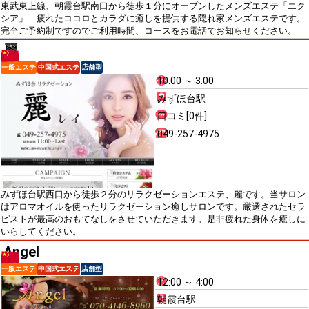
東武東上線、朝霞台駅南口から徒歩１分にオープンしたメンズエステ「エク
シア」 疲れたココロとカラダに癒しを提供する隠れ家メンズエステです。
完全ご予約制ですのでご利用時間、コースをお電話でお知らせください。
麗
一般エステ
中国式エステ
店舗型
10:00 ～ 3:00
みずほ台駅
口コミ[0件]
049-257-4975
みずほ台駅西口から徒歩２分のリラクゼーションエステ、麗です。当サロン
はアロマオイルを使ったリラクゼーション癒しサロンです。厳選されたセラ
ピストが最高のおもてなしをさせていただきます。是非疲れた身体を癒しに
いらしてください。
Angel
一般エステ
中国式エステ
店舗型
12:00 ～ 4:00
朝霞台駅