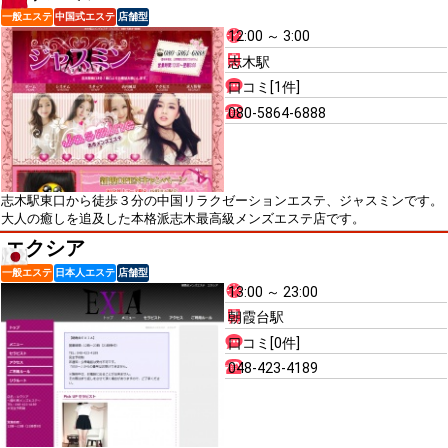
一般エステ
中国式エステ
店舗型
12:00 ～ 3:00
志木駅
口コミ[1件]
080-5864-6888
志木駅東口から徒歩３分の中国リラクゼーションエステ、ジャスミンです。
大人の癒しを追及した本格派志木最高級メンズエステ店です。
エクシア
一般エステ
日本人エステ
店舗型
13:00 ～ 23:00
朝霞台駅
口コミ[0件]
048-423-4189