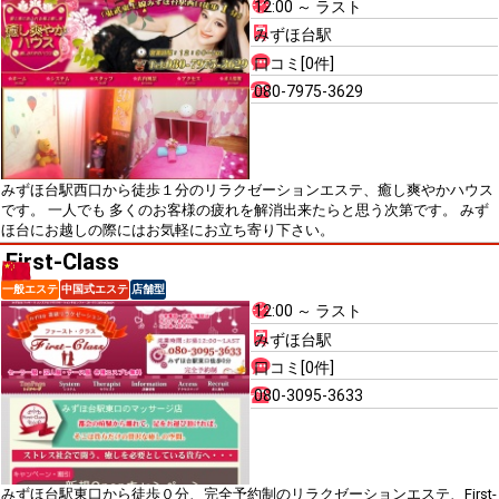
12:00 ～ ラスト
みずほ台駅
口コミ[0件]
080-7975-3629
みずほ台駅西口から徒歩１分のリラクゼーションエステ、癒し爽やかハウス
です。 一人でも 多くのお客様の疲れを解消出来たらと思う次第です。 みず
ほ台にお越しの際にはお気軽にお立ち寄り下さい。
First-Class
一般エステ
中国式エステ
店舗型
12:00 ～ ラスト
みずほ台駅
口コミ[0件]
080-3095-3633
みずほ台駅東口から徒歩０分、完全予約制のリラクゼーションエステ、First-