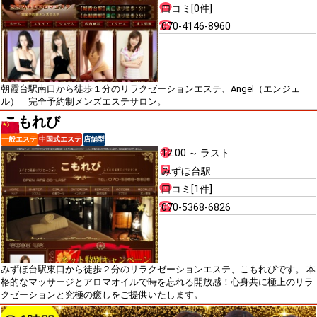
口コミ[0件]
070-4146-8960
朝霞台駅南口から徒歩１分のリラクゼーションエステ、Angel（エンジェ
ル） 完全予約制メンズエステサロン。
こもれび
一般エステ
中国式エステ
店舗型
12:00 ～ ラスト
みずほ台駅
口コミ[1件]
070-5368-6826
みずほ台駅東口から徒歩２分のリラクゼーションエステ、こもれびです。 本
格的なマッサージとアロマオイルで時を忘れる開放感！心身共に極上のリラ
クゼーションと究極の癒しをご提供いたします。