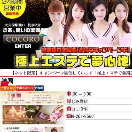
ネット限定】キャンペーン開催しています！極上エステで自粛疲れをリフ
達園
一般エステ
中国式エステ
店舗型
11:00 ～ 3:00
ふじみ野駅
口コミ[0件]
049-261-8560