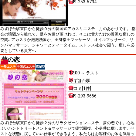
049-253-5734
みずほ台駅東口から徒歩０分の韓国式アカスリエステ、月のあかりです。 都
会の喧騒から離れて、足をお運び頂ければ、そこは貴方だけの贅沢な癒しの
空間｡ アカスリか泡泡洗体か、全身指圧マッサージ、オイルマッサージ、リ
ンパマッサージ、シャワーとティータイム。ストレス社会で闘う、癒しを必
要としている貴方へ
夢の恋
一般エステ
中国式エステ
店舗型
12:00 ～ ラスト
みずほ台駅
口コミ[1件]
049-293-9656
みずほ台駅東口から徒歩２分のリラクゼーションエステ、夢の恋です。心地
よいハンドトリートメント＆マッサージで疲労回復、心身共に癒します。ベ
ストな状態に戻していい仕事ができるよう、私たちはお客様のお体を気遣っ