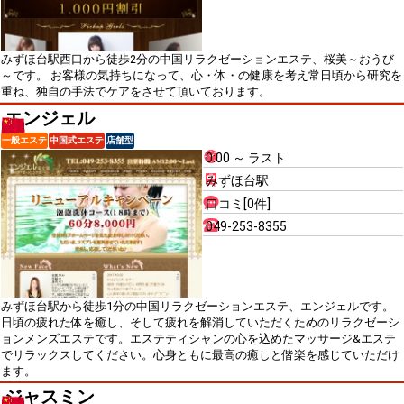
みずほ台駅西口から徒歩2分の中国リラクゼーションエステ、桜美～おうび
～です。 お客様の気持ちになって、心・体・の健康を考え常日頃から研究を
重ね、独自の手法でケアをさせて頂いております。
エンジェル
一般エステ
中国式エステ
店舗型
0:00 ～ ラスト
みずほ台駅
口コミ[0件]
049-253-8355
みずほ台駅から徒歩1分の中国リラクゼーションエステ、エンジェルです。
日頃の疲れた体を癒し、そして疲れを解消していただくためのリラクゼーシ
ョンメンズエステです。エステティシャンの心を込めたマッサージ&エステ
でリラックスしてください。心身ともに最高の癒しと偕楽を感じていただけ
ます。
ジャスミン