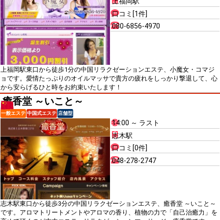
上福岡駅
口コミ[1件]
080-6856-4970
上福岡駅東口から徒歩1分の中国リラクゼーションエステ、小魔女・コマジ
ョです。愛情たっぷりのオイルマッサで貴方の疲れをしっかり撃退して、心
から安らげるひと時をお約束いたします！
癒香堂 ～いこと～
一般エステ
中国式エステ
店舗型
14:00 ～ ラスト
志木駅
口コミ[0件]
048-278-2747
志木駅東口から徒歩3分の中国リラクゼーションエステ、癒香堂 ～いこと～
です。アロマトリートメントやアロマの香り、植物の力で「自己治癒力」を