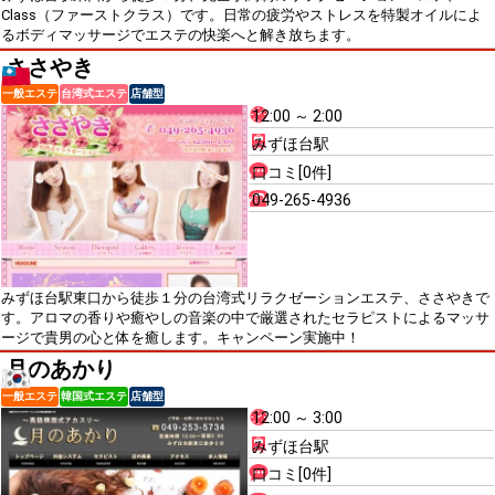
Class（ファーストクラス）です。日常の疲労やストレスを特製オイルによ
るボディマッサージでエステの快楽へと解き放ちます。
ささやき
一般エステ
台湾式エステ
店舗型
12:00 ～ 2:00
みずほ台駅
口コミ[0件]
049-265-4936
みずほ台駅東口から徒歩１分の台湾式リラクゼーションエステ、ささやきで
す。アロマの香りや癒やしの音楽の中で厳選されたセラピストによるマッサ
ージで貴男の心と体を癒します。キャンペーン実施中！
月のあかり
一般エステ
韓国式エステ
店舗型
12:00 ～ 3:00
みずほ台駅
口コミ[0件]