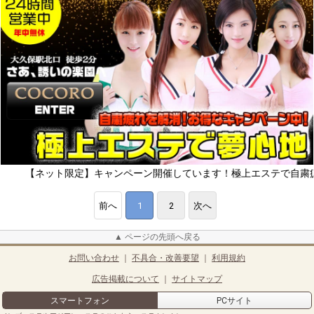
ネット限定】キャンペーン開催しています！極上エステで自粛疲れをリフ
前へ
1
2
次へ
▲ ページの先頭へ戻る
お問い合わせ
｜
不具合・改善要望
｜
利用規約
広告掲載について
｜
サイトマップ
スマートフォン
PCサイト