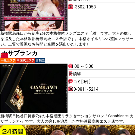
03-3502-1058
新橋駅烏森口から徒歩2分の本格整体メンズエステ「雅」です。大人の癒し
を追及した本格派新橋最高級エステ店です。本格オイルリンパ整体マッサー
ジ。上質で贅沢なお時間と空間を演出いたします♪
カサブランカ
一般エステ
中国式エステ
店舗型
11:00 ～ 5:00
新橋駅
口コミ[0件]
080-8811-5214
新橋駅日比谷口徒歩7分の本格指圧リラクセーションサロン「Casablanca-カ
サブランカ-」です。大人の癒しを追及した本格派最高級エステ店です。