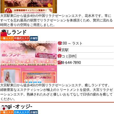
大宮駅東口から徒歩4分の中国リラクゼーションエステ、花水木です。常に
すべてを忘れ最高の状態でリラクゼーションを体感頂くため、贅沢に流れる
時間と香りの空間をご用意しました。
癒しランド
一般エステ
中国式エステ
店舗型
12:00 ～ ラスト
大宮駅
口コミ[0件]
048-644-7890
大宮駅東口から徒歩4分の中国リラクゼーションエステ、癒しランドです。
経験豊富なエステティシャンが極上のトリートメントを提供、大宮リラクゼ
ーションエステ。熟練されたわざと優しいおもてなしで日頃の疲れを癒して
ください。
oggi -オッジ-
一般エステ
日本人エステ
店舗型