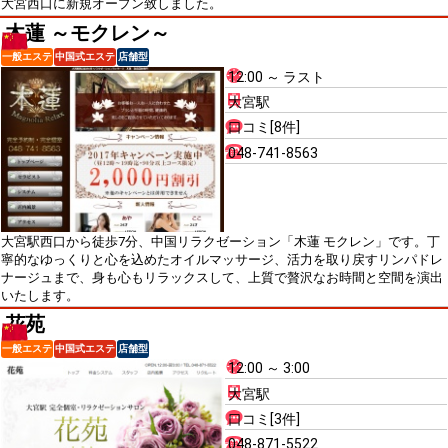
大宮西口に新規オープン致しました。
木蓮 ～モクレン～
一般エステ
中国式エステ
店舗型
12:00 ～ ラスト
大宮駅
口コミ[8件]
048-741-8563
大宮駅西口から徒歩7分、中国リラクゼーション「木蓮 モクレン」です。丁
寧的なゆっくりと心を込めたオイルマッサージ、活力を取り戻すリンパドレ
ナージュまで、身も心もリラックスして、上質で贅沢なお時間と空間を演出
いたします。
花苑
一般エステ
中国式エステ
店舗型
12:00 ～ 3:00
大宮駅
口コミ[3件]
048-871-5522