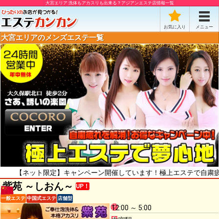
大宮エリア 洗体もアカスリも出来る？アジアンエステ店情報一覧
お気に入り
メニュー
大宮エリアのメンズエステ一覧
ネット限定】キャンペーン開催しています！極上エステで自粛疲れをリ
紫苑 ～しおん～
UP！
一般エステ
中国式エステ
店舗型
12:00 ～ 5:00