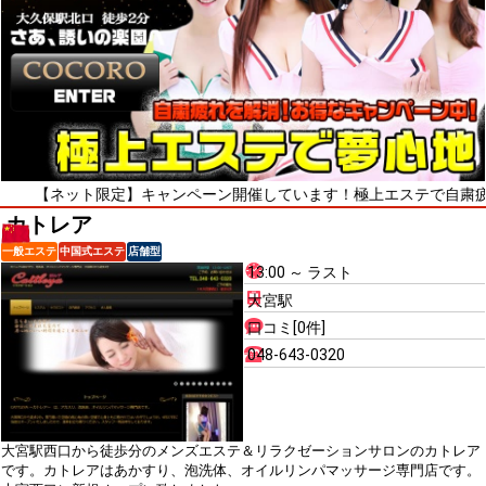
ネット限定】キャンペーン開催しています！極上エステで自粛疲れをリ
カトレア
一般エステ
中国式エステ
店舗型
13:00 ～ ラスト
大宮駅
口コミ[0件]
048-643-0320
大宮駅西口から徒歩分のメンズエステ＆リラクゼーションサロンのカトレア
です。カトレアはあかすり、泡洗体、オイルリンパマッサージ専門店です。