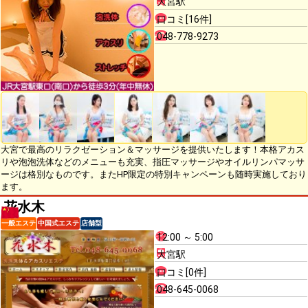
大宮駅
口コミ[16件]
048-778-9273
大宮で最高のリラクゼーション＆マッサージを提供いたします！本格アカス
リや泡泡洗体などのメニューも充実、指圧マッサージやオイルリンパマッサ
ージは格別なものです。またHP限定の特別キャンペーンも随時実施しており
ます。
花水木
一般エステ
中国式エステ
店舗型
12:00 ～ 5:00
大宮駅
口コミ[0件]
048-645-0068