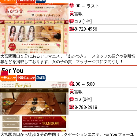
12:00 ～ ラスト
大宮駅
口コミ[1件]
048-729-4956
大宮駅西口１分にあるアロマエステ「あかつき」 スタッフの紹介や割引情
報などを掲載しております。女の子の質、マッサージ共に文句なし！
For You
一般エステ
中国式エステ
店舗型
12:00 ～ 5:00
大宮駅
口コミ[0件]
048-783-2918
大宮駅東口から徒歩３分の中国リラクゼーションエステ、For You フォーユ