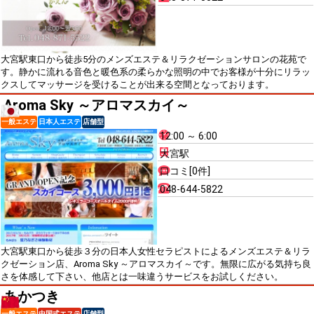
大宮駅東口から徒歩5分のメンズエステ＆リラクゼーションサロンの花苑で
す。静かに流れる音色と暖色系の柔らかな照明の中でお客様が十分にリラッ
クスしてマッサージを受けることが出来る空間となっております。
Aroma Sky ～アロマスカイ～
一般エステ
日本人エステ
店舗型
12:00 ～ 6:00
大宮駅
口コミ[0件]
048-644-5822
大宮駅東口から徒歩３分の日本人女性セラピストによるメンズエステ＆リラ
クゼーション店、Aroma Sky ～アロマスカイ～です。無限に広がる気持ち良
さを体感して下さい、他店とは一味違うサービスをお試しください。
あかつき
一般エステ
中国式エステ
店舗型