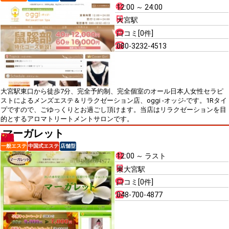
12:00 ～ 24:00
大宮駅
口コミ[0件]
080-3232-4513
大宮駅東口から徒歩7分、完全予約制、完全個室のオール日本人女性セラピ
ストによるメンズエステ＆リラクゼーション店、oggi -オッジ-です。1Rタイ
プですので、ごゆっくりとお過ごし頂けます。当店はリラクゼーションを目
的とするアロマトリートメントサロンです。
マーガレット
一般エステ
中国式エステ
店舗型
12:00 ～ ラスト
東大宮駅
口コミ[0件]
048-700-4877