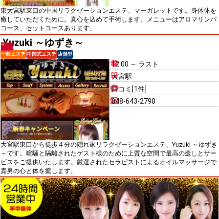
東大宮駅東口の中国リラクゼーションエステ、マーガレットです。身体体を
癒していただくために。真心を込めて手術します。メニューはアロマリンパ
コース、セットコースあります。
Yuzuki ～ゆずき～
一般エステ
中国式エステ
店舗型
12:00 ～ ラスト
大宮駅
口コミ[1件]
048-643-2790
大宮駅東口から徒歩４分の隠れ家リラクゼーションエステ、Yuzuki ～ゆずき
～です。喧騒と隔離されたゲスト様のために上質な空間で最高の癒しとサー
ビスをご提供いたします。厳選されたセラピストによるオイルマッサージで
貴男の心と体を癒します。