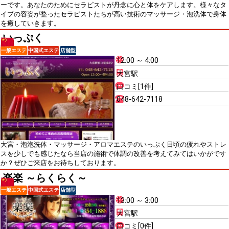
ーです。あなたのためにセラピストが丹念に心と体をケアします。様々なタ
イプの容姿が整ったセラピストたちが高い技術のマッサージ・泡洗体で身体
を癒していきます。
いっぷく
一般エステ
中国式エステ
店舗型
12:00 ～ 4:00
大宮駅
口コミ[1件]
048-642-7118
大宮・泡泡洗体・マッサージ・アロマエステのいっぷく日頃の疲れやストレ
スを少しでも感じたなら当店の施術で体調の改善を考えてみてはいかがです
か？ぜひご来店をお待ちしております。
楽楽 ～らくらく～
一般エステ
中国式エステ
店舗型
13:00 ～ 3:00
大宮駅
口コミ[0件]