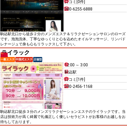
口コミ[0件]
080-6255-6888
駒込駅北口から徒歩２分のメンズエステ＆リラクゼーションサロンのローズ
です。泡泡洗体、丁寧なゆっくりと心を込めたオイルマッサージ、リンパド
レナージュで身も心もリラックスして下さい。
ライラック
一般エステ
中国式エステ
店舗型
12:00 ～ 3:00
駒込駅
口コミ[1件]
090-2456-1168
駒込駅北口徒歩３分のメンズリラクゼーションエステのライラックです。当
店は技術力が高く綺麗で礼儀正しく優しいセラピストがお客様のお越しをお
待ちしております。