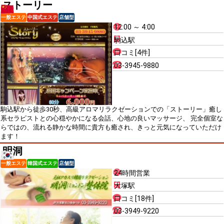
ストーリー
一般エステ
中国式エステ
店舗型
12:00 ～ 4:00
駒込駅
口コミ[4件]
03-3945-9880
駒込駅から徒歩30秒、高級アロマリラクゼーションでの「ストーリー」癒し
系セラピストとの心穏やかになる会話、心地の良いマッサージ、 完全個室な
らではの、流れる静かな時間に貴方も癒され、きっと元気になっていただけ
ます！
明洞
一般エステ
韓国式エステ
店舗型
24時間営業
大塚駅
口コミ[18件]
03-3949-9220