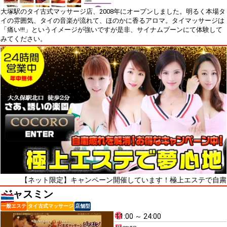
大塚駅のタイ古式マッサージ店、2008年にオープンしました。明るく本場タ
イの雰囲気、タイの音楽が流れて、ほのかに香るアロマ。タイマッサージは
「痛い!!!」というイメージが強いですが是非、サイナムプーンにて体験して
みてください。
ネット限定】キャンペーン開催しています！極上エステで自粛疲れをリ
ジャスミン
一般エステ
タイ古式マッサージ
店舗型
11:00 ～ 24:00