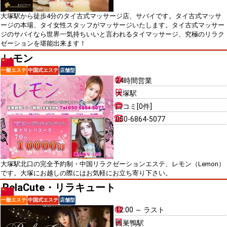
大塚駅から徒歩4分のタイ古式マッサージ店、サバイです。タイ古式マッサ
ージの本場、タイ女性スタッフがマッサージいたします。タイ古式マッサー
ジのサバイなら世界一気持ちいいと言われるタイマッサージ、究極のリラク
ゼーションを堪能出来ます！
レモン
一般エステ
中国式エステ
店舗型
24時間営業
大塚駅
口コミ[0件]
050-6864-5077
大塚駅北口の完全予約制・中国リラクゼーションエステ、レモン（Lemon）
です。大塚にお越しの際にはお気軽にお立ち寄り下さい。
RelaCute・リラキュート
一般エステ
中国式エステ
店舗型
12:00 ～ ラスト
西巣鴨駅