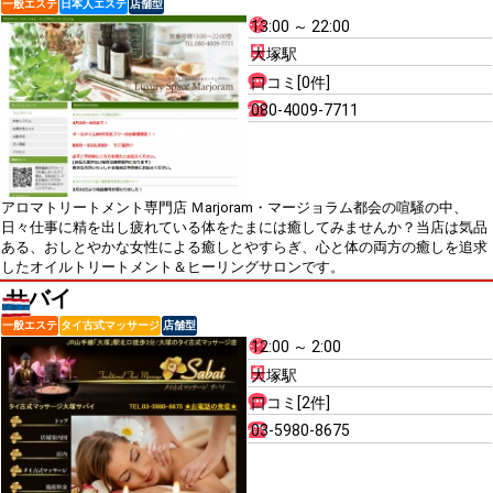
一般エステ
日本人エステ
店舗型
13:00 ～ 22:00
大塚駅
口コミ[0件]
080-4009-7711
アロマトリートメント専門店 Ｍarjoram・マージョラム都会の喧騒の中、
日々仕事に精を出し疲れている体をたまには癒してみませんか？当店は気品
ある、おしとやかな女性による癒しとやすらぎ、心と体の両方の癒しを追求
したオイルトリートメント＆ヒーリングサロンです。
サバイ
一般エステ
タイ古式マッサージ
店舗型
12:00 ～ 2:00
大塚駅
口コミ[2件]
03-5980-8675