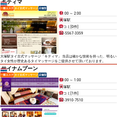
キティマ
一般エステ
タイ古式マッサージ
店舗型
11:00 ～ 2:00
大塚駅
口コミ[0件]
03-5567-3359
大塚駅タイ古式マッサージ「キティマ」 当店は確かな技術を持った、明るい
タイ女性が歴史あるタイマッサージをご提供させて頂いております。
サイナムプーン
一般エステ
タイ古式マッサージ
店舗型
13:00 ～ 1:00
大塚駅
口コミ[1件]
03-3910-7510