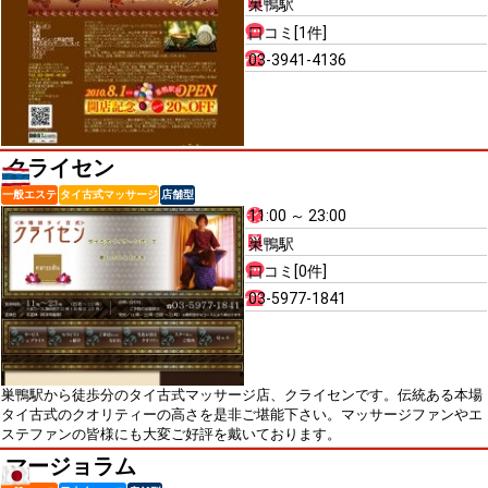
巣鴨駅
口コミ[1件]
03-3941-4136
クライセン
一般エステ
タイ古式マッサージ
店舗型
11:00 ～ 23:00
巣鴨駅
口コミ[0件]
03-5977-1841
巣鴨駅から徒歩分のタイ古式マッサージ店、クライセンです。伝統ある本場
タイ古式のクオリティーの高さを是非ご堪能下さい。マッサージファンやエ
ステファンの皆様にも大変ご好評を戴いております。
マージョラム