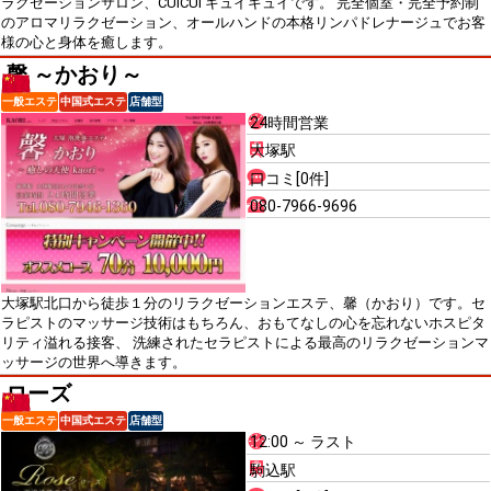
ラクゼーションサロン、CUICUI キュイキュイです。 完全個室・完全予約制
のアロマリラクゼーション、オールハンドの本格リンパドレナージュでお客
様の心と身体を癒します。
馨 ～かおり～
一般エステ
中国式エステ
店舗型
24時間営業
大塚駅
口コミ[0件]
080-7966-9696
大塚駅北口から徒歩１分のリラクゼーションエステ、馨（かおり）です。セ
ラピストのマッサージ技術はもちろん、おもてなしの心を忘れないホスピタ
リティ溢れる接客、 洗練されたセラピストによる最高のリラクゼーションマ
ッサージの世界へ導きます。
ローズ
一般エステ
中国式エステ
店舗型
12:00 ～ ラスト
駒込駅