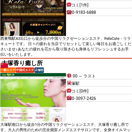
口コミ[1件]
080-9183-6888
西巣鴨駅A3出口から徒歩分の中国リラクゼーションエステ、RelaCute・リラ
キュートです。 日々の疲れを当店でリセットして楽しい毎日をお過ごしくだ
さいませ♪あなたの疲れを芯から取り除き心も身体もリフレッシュするお手
伝いをいたします。
大塚香り癒し所
一般エステ
中国式エステ
店舗型
11:00 ～ ラスト
大塚駅
口コミ[0件]
080-3097-2426
大塚駅南口から徒歩1分の中国リラクゼーションエステ、大塚香り癒し所で
す。大人の男性のための完全個室メンズエステサロンです。全身オイルマッ