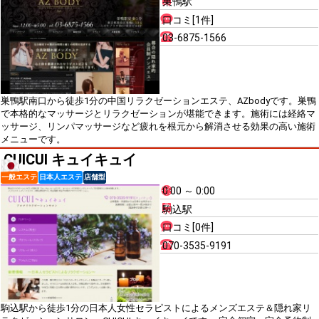
巣鴨駅
口コミ[1件]
03-6875-1566
巣鴨駅南口から徒歩1分の中国リラクゼーションエステ、AZbodyです。巣鴨
で本格的なマッサージとリラクゼーションが堪能できます。施術には経絡マ
ッサージ、リンパマッサージなど疲れを根元から解消させる効果の高い施術
メニューです。
CUICUI キュイキュイ
一般エステ
日本人エステ
店舗型
0:00 ～ 0:00
駒込駅
口コミ[0件]
070-3535-9191
駒込駅から徒歩1分の日本人女性セラピストによるメンズエステ＆隠れ家リ