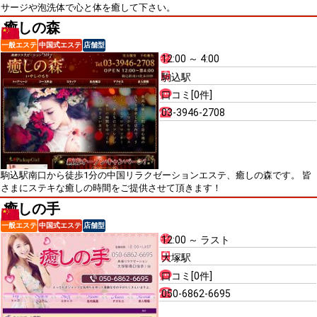
サージや泡洗体で心と体を癒して下さい。
癒しの森
一般エステ
中国式エステ
店舗型
12:00 ～ 4:00
駒込駅
口コミ[0件]
03-3946-2708
駒込駅南口から徒歩1分の中国リラクゼーションエステ、癒しの森です。 皆
さまにステキな癒しの時間をご提供させて頂きます！
癒しの手
一般エステ
中国式エステ
店舗型
12:00 ～ ラスト
大塚駅
口コミ[0件]
050-6862-6695