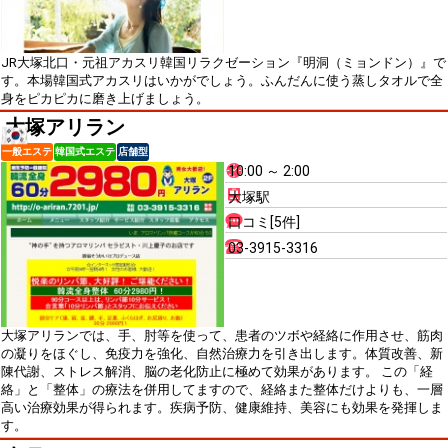
JR大塚北口・元祖アカスリ韓国リラクゼーション『明洞（ミョンドン）』で
す。本場韓国式アカスリはいかがでしょう。ふんだんに使う蒸しタオルで全
身をピカピカに磨き上げましょう。
大塚アリラン
一般エステ
韓国式エステ
店舗型
10:00 ～ 2:00
大塚駅
口コミ[5件]
03-3915-3316
大塚アリランでは、手、肘等を使って、患者のツボや経絡に作用させ、筋肉
の凝りをほぐし、免疫力を強化、自然治療力を引き出します。体質改善、新
陳代謝、ストレス解消、脳の老化防止に極めて効果があります。 この「経
絡」と「整体」の療法を併用してますので、経絡また整体だけよりも、一層
高い治療効果が得られます。疾病予防、健康維持、美容にも効果を発揮しま
す。