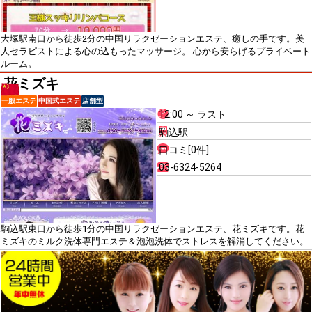
大塚駅南口から徒歩2分の中国リラクゼーションエステ、癒しの手です。美
人セラピストによる心の込もったマッサージ。 心から安らげるプライベート
ルーム。
花ミズキ
一般エステ
中国式エステ
店舗型
12:00 ～ ラスト
駒込駅
口コミ[0件]
03-6324-5264
駒込駅東口から徒歩1分の中国リラクゼーションエステ、花ミズキです。花
ミズキのミルク洗体専門エステ＆泡泡洗体でストレスを解消してください。