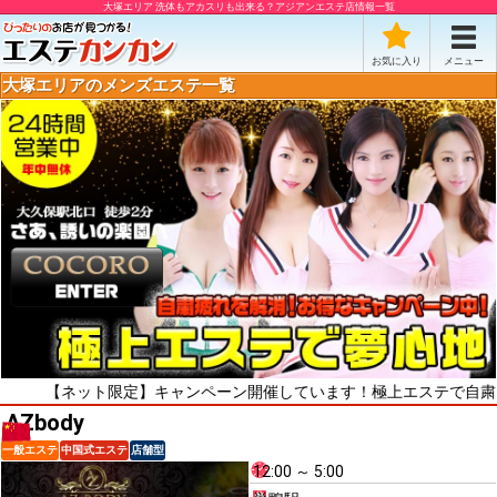
大塚エリア 洗体もアカスリも出来る？アジアンエステ店情報一覧
お気に入り
メニュー
大塚エリアのメンズエステ一覧
ネット限定】キャンペーン開催しています！極上エステで自粛疲れをリ
AZbody
一般エステ
中国式エステ
店舗型
12:00 ～ 5:00