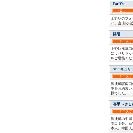
For You
上野駅のフォ
い。当店の泡
陽陽
上野駅浅草口
によりリラッ
をご堪能くだ
マーキュリ
御徒町駅南口
事をお約束い
様でした。
喜手 ～きし
御徒町の中国
南口３分。新
本人、韓国人