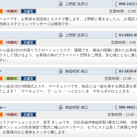
090-2412-
上野駅 浅草口
営業時間：12:00 
ーユーです。お客様を泡洗体とエステで癒します。上野駅に着きましたら、お電話
洗体エステとリンパマッサージは格別です。
03-6802-8
上野駅 浅草口
営業時間：0:00 ～
から徒歩2分の中国リラクゼーションエステ、陽陽です。都会の喧騒に疲れたお客様
クスして頂けるよう、お客様の為のプライベート空間をご用意。安心感とともに癒
さい。
03-3836-0
ー
御徒町駅 南口
営業時間：11:00 
から徒歩2分の韓国式エステ、マーキュリーです。他店とは一線を画する満足度を実
たします！「マーキュリー」で‥ふう~‥っとひといき やすらぎのひとときを…
080-4662-
ゅ～
御徒町駅 南口
営業時間：12:00 ～
リラクゼーションエステ、喜手 きしゅです。日比谷線仲御徒町駅1番出口30秒、JR
築マンションの完全個室で贅沢に極上のマッサージ。セラピストは若くて綺麗な中
。お客様の心と身体をスッキリ癒します。