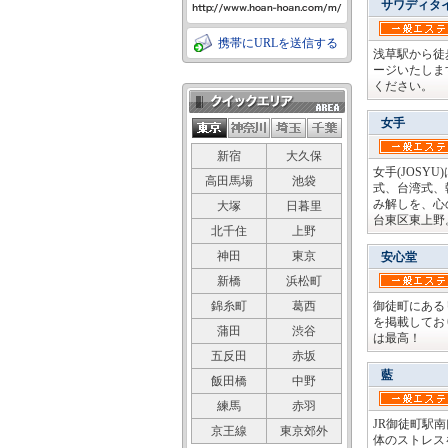
サワディタ
携帯にURLを送信する
浅草駅から徒
ージいたしま
ください。
クイックエリア
女手
新宿
大久保
女手(JOS
高田馬場
池袋
式、台湾式、
み解しを、心
大塚
日暮里
台東区東上野
北千住
上野
神田
東京
安心堂
新橋
浜松町
錦糸町
葛西
御徒町にある
を掲載してお
蒲田
渋谷
は最高！
五反田
赤坂
藍
飯田橋
中野
練馬
赤羽
JR御徒町駅
京王線
東京郊外
体のストレス