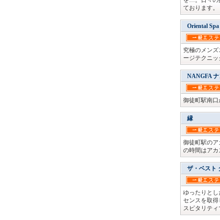
を…。日々の
ております。
Oriental Spa
究極のメンズエ
ージテクニッ
NANGFA 
御徒町駅南口
縁
御徒町駅のア
の時間はアカ
​ザ・ベスト
ゆったりとし
センスを取得
スピタリティ