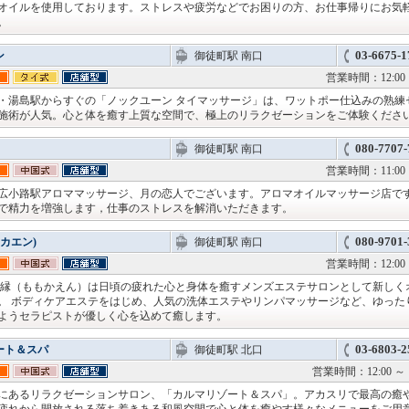
オイルを使用しております。ストレスや疲労などでお困りの方、お仕事帰りにお気
。
03-6675-1
ン
御徒町駅 南口
営業時間：12:00 
・湯島駅からすぐの「ノックユーン タイマッサージ」は、ワットポー仕込みの熟練
施術が人気。心と体を癒す上質な空間で、極上のリラクゼーションをご体験くださ
080-7707-
御徒町駅 南口
営業時間：11:00 
広小路駅アロママッサージ、月の恋人でございます。アロマオイルマッサージ店で
で精力を増強します，仕事のストレスを解消いただきます。
080-9701-
モカエン)
御徒町駅 南口
営業時間：12:00 
花縁（ももかえん）は日頃の疲れた心と身体を癒すメンズエステサロンとして新しく
。 ボディケアエステをはじめ、人気の洗体エステやリンパマッサージなど、ゆった
ようセラピストが優しく心を込めて癒します。
03-6803-2
ート＆スパ
御徒町駅 北口
営業時間：12:00 
にあるリラクゼーションサロン、「カルマリゾート＆スパ」。アカスリで最高の癒