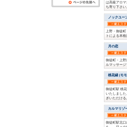
は高級アロマ
ページの先頭
ち寄り下さい
へ
ノックユー
上野・御徒町
トによる本格
月の恋
御徒町・上野
ルマッサージ
桃花縁 (モ
御徒町駅 桃
いたしました
ぎいただける
カルマリゾ
御徒町駅北口