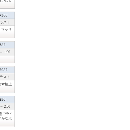
意いたし
7366
～ ラスト
なマッサ
582
～ 1:00
2082
～ ラスト
出す極上
296
～ 2:00
場でライ
やかなホ