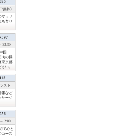
095
年中無休)
のマッサ
立ち寄り
7597
 23:30
中国
筋肉の揉
は東京都
ださい。
115
～ ラスト
情報など
ッサージ
056
～ 2:00
術で心と
のコース