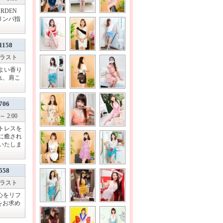
RDEN
リンパ指
1158
～ ラスト
よい香り
れ、肩こ
706
～ 2:00
トレスを
に癒され
いたしま
558
～ ラスト
心をリフ
をお求め