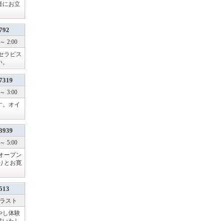
軽にお立
792
～ 2:00
セラピス
い。
7319
～ 3:00
す。オイ
3939
～ 5:00
オープン
りとお寛
513
～ ラスト
やし体験