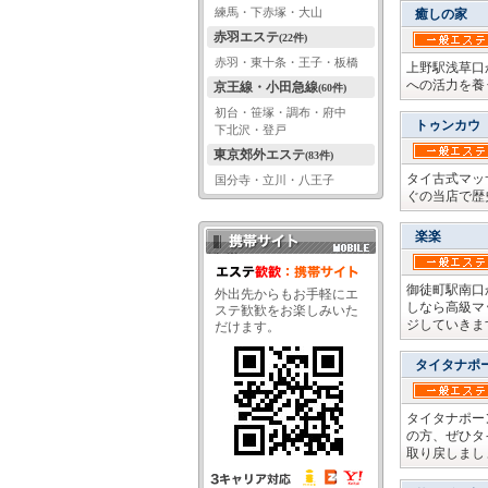
練馬・下赤塚・大山
癒しの家
赤羽エステ
(22件)
赤羽・東十条・王子・板橋
上野駅浅草口
への活力を養
京王線・小田急線
(60件)
初台・笹塚・調布・府中
トゥンカウ
下北沢・登戸
東京郊外エステ
(83件)
タイ古式マッ
国分寺・立川・八王子
ぐの当店で歴
楽楽
携帯サイト QRコード
御徒町駅南口
外出先からもお手軽にエ
しなら高級マ
ステ歓歓をお楽しみいた
ジしていきま
だけます。
タイタナポ
タイタナポー
の方、ぜひタ
取り戻しまし