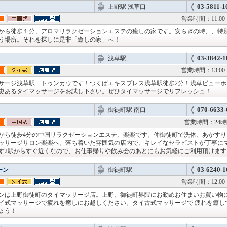
03-5811-1
上野駅 浅草口
営業時間：11:00 
から徒歩１分、アロマリラクゼーションエステの癒しの家です。安らぎの時、、特
う場所。それを探しに是非「癒しの家」へ！
03-3842-1
浅草駅
営業時間：13:00 
サージ浅草駅 トゥンカウです！つくばエキスプレス浅草駅徒歩2分！浅草ビューホ
史あるタイマッサージをお試し下さい。ぜひタイマッサージでリフレッシュ！
070-6633-
御徒町駅 南口
営業時間：24
から徒歩4分の中国リラクゼーションエステ、楽楽です。仲御徒町で洗体、あかすり
ッサージサロン楽楽へ。落ち着いた雰囲気の店内で、キレイなセラピストが丁寧に
す♪駅からすぐ近くなので、お仕事帰りや飲み会のあとにもお気軽にご利用頂けます
03-6240-1
ーン
御徒町駅
営業時間：12:00 
ンは上野御徒町のタイマッサージ店。上野、御徒町界隈にお勤めお住まいお買い物
イ式マッサージで疲れを癒しにお越しください。タイ古式マッサージで 疲れを癒し
ょう！