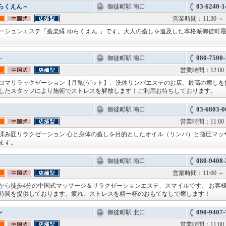
03-6240-1
ゆらくえん～
御徒町駅 南口
営業時間：11:30 
ーションエステ「癒楽縁-ゆらくえん-」です。大人の癒しを追及した本格派御徒町
080-7500-
-
御徒町駅 南口
営業時間：12:00 
ロマリラックゼーション【月兎(ゲット】、洗体リンパエステのお店。最高の癒しを
したスタッフにより施術でストレスを解放します！ご利用お待ちしております。
03-6803-0
御徒町駅 南口
営業時間：11:00 
揉み匠リラクゼーション 心と身体の癒しを目的としたオイル（リンパ）と指圧マッ
ます。
080-9408-
御徒町駅 南口
営業時間：11:00 
から徒歩4分の中国式マッサージ＆リラクゼーションエステ、スマイルです。 お客
時間を提供しております。疲れ、ストレスを精一杯のおもてなしで癒します！
090-9407-
ン
御徒町駅 北口
営業時間：11:00 