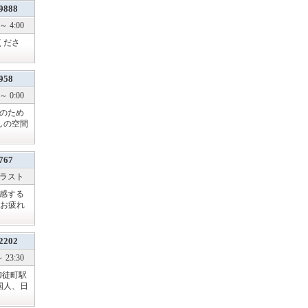
9888
～ 4:00
くださ
958
 0:00
のため
しの空間
767
～ ラスト
感する
。お疲れ
2202
 23:30
御徒町駅
国人、日