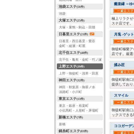
癒楽縁 ～
池袋エステ
(56件)
池袋
極上リラクゼ
大塚エステ
(25件)
ステ店です。
大塚・巣鴨・駒込・田畑
日暮里エステ
月兎 -ゲット
(21件)
日暮里・西日暮里・鶯谷
金町・綾瀬・町屋
御徒町極樂ア
北千住エステ
(48件)
店です。厳選
北千住・亀有・金町・竹ノ塚
揉み匠
上野エステ
(39件)
上野・御徒町・浅草・田原
御徒町駅南口
神田エステ
(32件)
提供しており
神田・秋葉原・御茶ノ水
淡路町・小川町
スマイル
東京エステ
(13件)
東京・銀座・有楽町
御徒町駅南口
小伝馬町・人形町・茅場町
ックスできる
新橋エステ
(7件)
新橋
ココガーデ
錦糸町エステ
(83件)