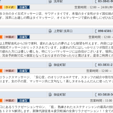
03-3841-9
イ
浅草駅
営業時間：12:00 ～ 24:00 (
歩３分のタイ古式マッサージ店、サワディタイです。本場のタイ女性がタイ国伝統
す。浅草にお越しの際はタイマッサージ、オイルマッサージで疲れを癒しにぜひお
090-6501-
上野駅 浅草口
営業時間：12:00 ～
YU)は上野駅改札から2分で便利、疲れたあなたの夢のような願望を叶えます。内容には
韓国式マッサージがミックスされています。お疲れの方にはしっかりとツボ指圧と
の疲れた方には優しい癒しを。特にリンパマッサージには自信がございます。場所
。完全予約制で広々個室となっておりますのでゆったりと寛げます。是非ご利用く
03-3831-2
御徒町駅
営業時間：12:00 
リラックスマッサージ、「安心堂」のオリジナルＨＰです。スタッフの紹介や割引
ります。女の子の質、マッサージ共に文句なし！蒸しタオルをふんだんに使ったマ
03-5818-5
御徒町駅
営業時間：11:00 
南口にあるリラクゼーションサロン、「藍」 熟練されたエステティシャンの最高の技
を１２０％解消します。新陳代謝促進＆疲労軽減の全身リラクゼーション！！全て