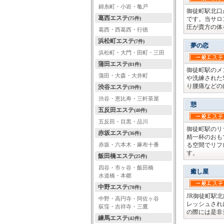
錦糸町・小岩・亀戸
御徒町駅北口
葛西エステ
(75件)
です。当サロ
圧が貴方の体
葛西・西葛西・行徳
浜松町エステ
(7件)
夢の恋
浜松町・大門・田町・三田
蒲田エステ
(81件)
御徒町駅のメ
蒲田・大森・大井町
や洗練された
り腰痛などの
渋谷エステ
(39件)
渋谷・恵比寿・三軒茶屋
憩
五反田エステ
(40件)
五反田・目黒・品川
御徒町駅のリ
赤坂エステ
(36件)
精一杯のおも
赤坂・六本木・麻布十番
る空間でリフ
す。
飯田橋エステ
(25件)
四谷・市ヶ谷・飯田橋
癒し屋
水道橋・本郷
中野エステ
(78件)
JR御徒町駅
中野・高円寺・阿佐ヶ谷
レッシュされ
荻窪・吉祥寺・三鷹
の際には是非
練馬エステ
(42件)