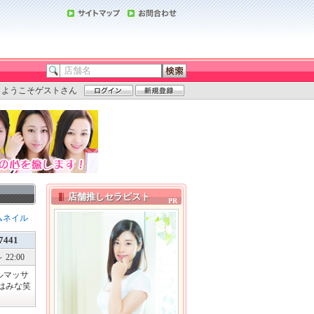
ようこそゲストさん
店舗推しセラピスト
ムネイル
7441
 22:00
ルマッサ
はみな笑