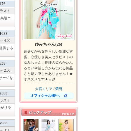
476
～ ラスト
最高級エ
1688
～ 4:00
ゆみちゃん(26)
提供する
細身ながら女性らしい端麗な容
姿、心優しき美人セラピストの
ゆみちゃん！物腰の柔らかいふ
658
るまいや話し方から伝わる気品
～ 2:00
さと魅力申し分ありません！★
サージを
オススメです★☆彡
大宮エリア / 紫苑
2580
オフィシャルHPへ
～ ラスト
様がリラ
ピックアップ
7988
～ 3:00