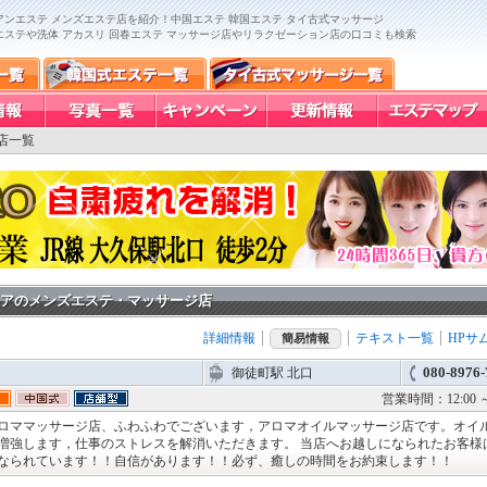
ンエステ メンズエステ店を紹介！中国エステ 韓国エステ タイ古式マッサージ
エステや洗体 アカスリ 回春エステ マッサージ店やリラクゼーション店の口コミも検索
店一覧
アのメンズエステ・マッサージ店
詳細情報
テキスト一覧
HPサ
簡易情報
080-8976-
御徒町駅 北口
営業時間：12:00 ～
ロママッサージ店、ふわふわでございます，アロマオイルマッサージ店です。オイ
増強します，仕事のストレスを解消いただきます。 当店へお越しになられたお客様
なられています！！自信があります！！必ず、癒しの時間をお約束します！！