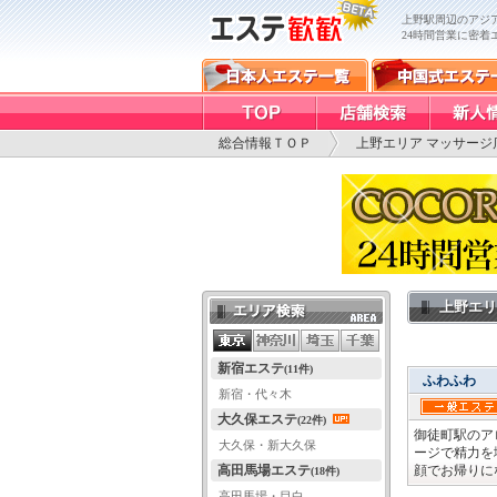
上野駅周辺のアジア
24時間営業に密着
総合情報ＴＯＰ
上野エリア マッサージ
上野エリ
エリア検索
新宿エステ
(11件)
ふわふわ
新宿・代々木
大久保エステ
(22件)
御徒町駅のア
大久保・新大久保
ージで精力を
高田馬場エステ
顔でお帰りに
(18件)
高田馬場・目白