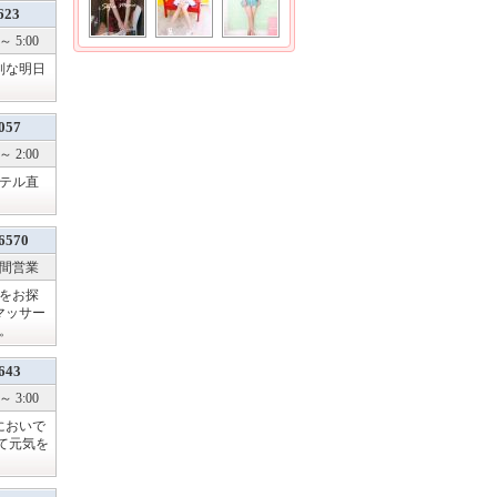
623
～ 5:00
別な明日
057
～ 2:00
テル直
6570
時間営業
をお探
マッサー
。
643
～ 3:00
においで
て元気を