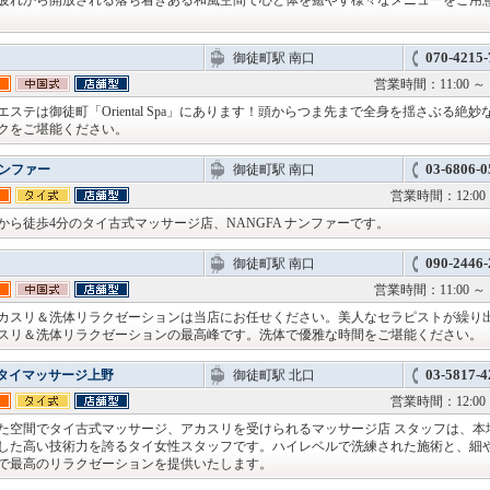
疲れから開放される落ち着きある和風空間で心と体を癒やす様々なメニューをご用
070-4215-
御徒町駅 南口
営業時間：11:00 
ステは御徒町「Oriental Spa」にあります！頭からつま先まで全身を揺さぶる絶妙
クをご堪能ください。
03-6806-0
ナンファー
御徒町駅 南口
営業時間：12:00 
から徒歩4分のタイ古式マッサージ店、NANGFA ナンファーです。
090-2446-
御徒町駅 南口
営業時間：11:00 
カスリ＆洗体リラクゼーションは当店にお任せください。美人なセラピストが繰り
スリ＆洗体リラクゼーションの最高峰です。洗体で優雅な時間をご堪能ください。
03-5817-4
 タイマッサージ上野
御徒町駅 北口
営業時間：12:00 
た空間でタイ古式マッサージ、アカスリを受けられるマッサージ店 スタッフは、本
した高い技術力を誇るタイ女性スタッフです。ハイレベルで洗練された施術と、細
で最高のリラクゼーションを提供いたします。