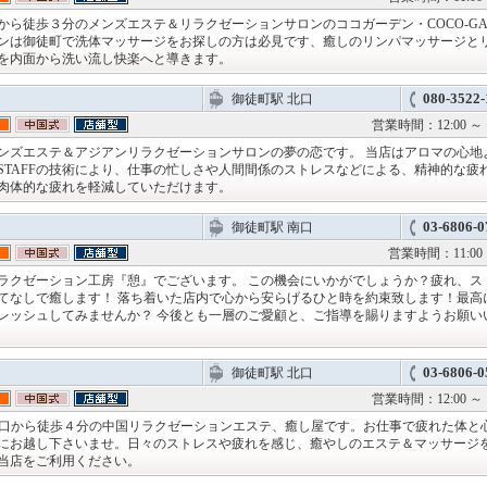
から徒歩３分のメンズエステ＆リラクゼーションサロンのココガーデン・COCO-GA
ンは御徒町で洗体マッサージをお探しの方は必見です、癒しのリンパマッサージと
を内面から洗い流し快楽へと導きます。
080-3522-
御徒町駅 北口
営業時間：12:00 
ンズエステ＆アジアンリラクゼーションサロンの夢の恋です。 当店はアロマの心地
STAFFの技術により、仕事の忙しさや人間間係のストレスなどによる、精神的な疲
肉体的な疲れを軽減していただけます。
03-6806-0
御徒町駅 南口
営業時間：11:00 
ラクゼーション工房『憩』でございます。 この機会にいかがでしょうか？疲れ、ス
てなしで癒します！ 落ち着いた店内で心から安らげるひと時を約束致します！最高
レッシュしてみませんか？ 今後とも一層のご愛顧と、ご指導を賜りますようお願い
03-6806-0
御徒町駅 北口
営業時間：12:00 
北口から徒歩４分の中国リラクゼーションエステ、癒し屋です。お仕事で疲れた体と
にお越し下さいませ。日々のストレスや疲れを感じ、癒やしのエステ＆マッサージ
当店をご利用ください。