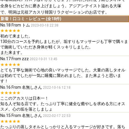
全身をピカピカに磨き上げましょう。アジアンテイスト溢れる大塚
で、明洞は元祖アカスリ韓国リラクゼーションのお店です。
新着！口コミ・レビュー (全18件)
No.18 From トム
2023-03-18 22:38
★★★★★
初めて来ました。
130分のコースを予約しましたが、垢すりもマッサージも丁寧で隅々ま
で施術していただき身体が軽くスッキリしました。
また来ます。
No.17 From zzz
2022-10-31 13:45
★★★★★
とても丁寧な施術で心地の良いマッサージでした。大量の蒸しタオル
は初めてでしたが一気に睡魔に襲われました、また来ようと思いま
す！
No.16 From 名無しさん
2022-10-16 12:18
★★★★★
ここのアカスリは日本一！
知る人ぞ知る店です。たっぷり丁寧に健全な癒やしを求める方にオス
スメ。心の垢を落としましょ
No.15 From 名無しさん
2022-02-17 22:53
★★★★★
たっぷりの蒸しタオルとしっかりと入るマッサージが好きです。落ち