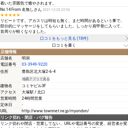
着いた雰囲気で癒やされます。
No.14 From 名無しさん
2021-12-20 22:56
★★★★★
リピートです。アカスリは時短も無く、まだ時間があるという事で、
部分的にマッサージをしてもらいました。しっかり肩甲骨に入って、
首周りが軽くなりました。
口コミをもっと見る (18件)
口コミを書く
店舗情報
店舗名
明洞
電話番号
03-3949-9220
[必須]
住所
豊島区北大塚2-6-4
地図アプリで見る
[必須]
建物名
コミヤビル3F
アクセス
大塚駅 / 北口
営業時間
24時間営業
定休日
-
URL
http://www.townnet.ne.jp/myondon/
[必須]
リンク切れ・閉店・バグ報告
リンク切れや閉店・営業してない、URLや電話番号の変更、経営者が変