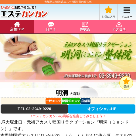
大塚駅の韓国式エステ 明洞 男の癒し処
お気に入り
メニュー
店舗TOP
口コミ
体験談
アクセス
登録
明洞
大塚駅
一般エステ
韓国式エステ
店舗型
TEL
03-3949-9220
オフィシャルHP
※エステカンカンへの掲載を進言してみましょう！
JR大塚北口・元祖アカスリ韓国リラクゼーション『明洞（ミョンド
ン）』です。
本場韓国式アカスリはいかがでしょう。ふんだんに使う蒸しタオルで