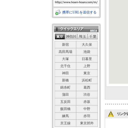
携帯にURLを送信する
クイックエリア
新宿
大久保
高田馬場
池袋
大塚
日暮里
北千住
上野
神田
東京
新橋
浜松町
錦糸町
葛西
蒲田
渋谷
五反田
赤坂
飯田橋
中野
練馬
赤羽
京王線
東京郊外