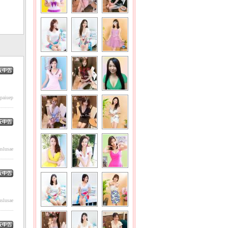
paiuep
slusae
slusae