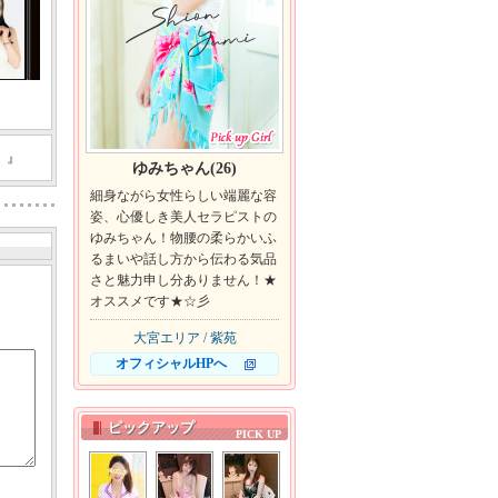
）』
ゆみちゃん(26)
細身ながら女性らしい端麗な容
姿、心優しき美人セラピストの
ゆみちゃん！物腰の柔らかいふ
るまいや話し方から伝わる気品
さと魅力申し分ありません！★
オススメです★☆彡
大宮エリア / 紫苑
オフィシャルHPへ
ピックアップ