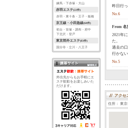
練馬・下赤塚・大山
昨日行っ
赤羽エステ
(22件)
No.6
赤羽・東十条・王子・板橋
京王線・小田急線
(60件)
From
初台・笹塚・調布・府中
下北沢・登戸
2021
東京郊外エステ
た。
(83件)
過去の口
国分寺・立川・八王子
行かない
No.5
携帯サイト QRコード
外出先からもお手軽にエ
ステ歓歓をお楽しみいた
だけます。
アクセ
住所： 東京