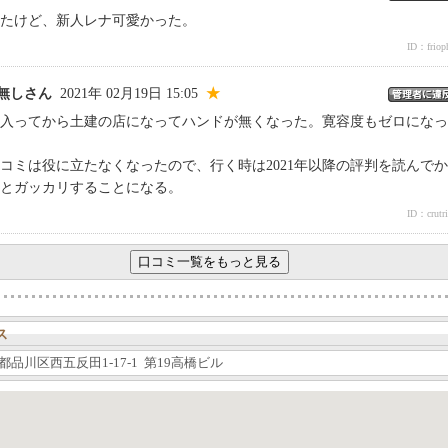
たけど、新人レナ可愛かった。
ID：frioph
 名無しさん
2021年 02月19日 15:05
★
年に入ってから土建の店になってハンドが無くなった。寛容度もゼロになっ
コミは役に立たなくなったので、行く時は2021年以降の評判を読んで
とガッカリすることになる。
ID：crutri
ス
都品川区西五反田1-17-1 第19高橋ビル