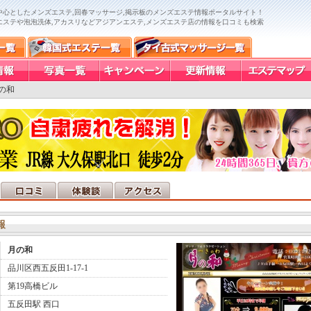
中心としたメンズエステ,回春マッサージ,掲示板のメンズエステ情報ポータルサイト！
エステや泡泡洗体,アカスリなどアジアンエステ,メンズエステ店の情報を口コミも検索
の和
報
月の和
品川区西五反田1-17-1
第19高橋ビル
五反田駅 西口