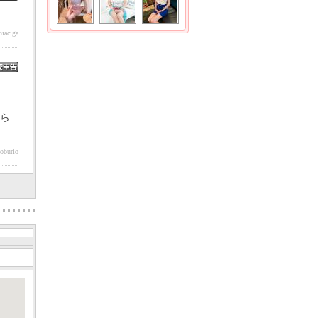
iaciga
から
oburio