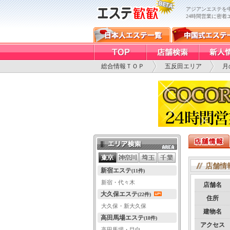
アジアンエステを
24時間営業に密着
総合情報ＴＯＰ
五反田エリア
月
エリア検索
店舗情
新宿エステ
(11件)
新宿・代々木
店舗名
大久保エステ
(22件)
住所
大久保・新大久保
建物名
高田馬場エステ
(18件)
アクセス
高田馬場・目白