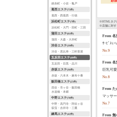
必須
錦糸町・小岩・亀戸
葛西エステ
(75件)
葛西・西葛西・行徳
浜松町エステ
※HTMLタ
(7件)
※店舗に対す
浜松町・大門・田町・三田
蒲田エステ
(81件)
From
蒲田・大森・大井町
ｻｰﾋﾞｽ
渋谷エステ
(39件)
No.9
渋谷・恵比寿・三軒茶屋
五反田エステ
(40件)
From
五反田・目黒・品川
赤坂エステ
巨乳可愛
(36件)
赤坂・六本木・麻布十番
No.8
飯田橋エステ
(25件)
四谷・市ヶ谷・飯田橋
From
水道橋・本郷
マッサー
中野エステ
(78件)
No.7
中野・高円寺・阿佐ヶ谷
荻窪・吉祥寺・三鷹
練馬エステ
(42件)
From 