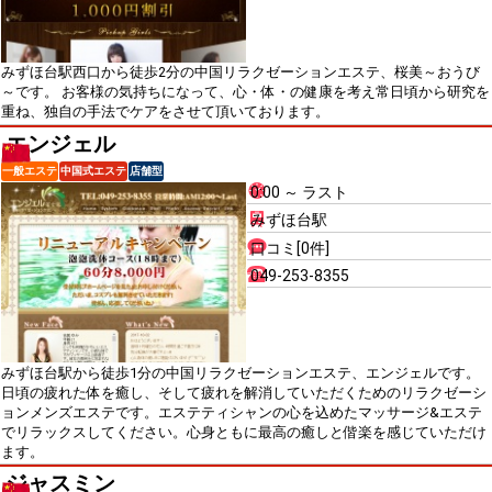
みずほ台駅西口から徒歩2分の中国リラクゼーションエステ、桜美～おうび
～です。 お客様の気持ちになって、心・体・の健康を考え常日頃から研究を
重ね、独自の手法でケアをさせて頂いております。
エンジェル
一般エステ
中国式エステ
店舗型
0:00 ～ ラスト
みずほ台駅
口コミ[0件]
049-253-8355
みずほ台駅から徒歩1分の中国リラクゼーションエステ、エンジェルです。
日頃の疲れた体を癒し、そして疲れを解消していただくためのリラクゼーシ
ョンメンズエステです。エステティシャンの心を込めたマッサージ&エステ
でリラックスしてください。心身ともに最高の癒しと偕楽を感じていただけ
ます。
ジャスミン