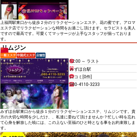
上福岡駅東口から徒歩２分のリラクゼーションエステ、花の蜜です。アロマ
エステ店でリラクゼーションな時間をお過ごし頂けます。セラピストも美人
ですので最高です。可愛くてマッサージが上手なスタッフが揃っておりま
す。
リムジン
一般エステ
中国式エステ
店舗型
12:00 ～ ラスト
みずほ台駅
口コミ[0件]
080-4110-3233
みずほ台駅東口から徒歩１分のリラクゼーションエステ、リムジンです。貴
方の大切な時間を少しだけ、、私達に委ねて頂けませんか？忙しい時を忘れ
て心身を解放した暁には、この上ない至福のひと時となる事をお約束致しま
す。