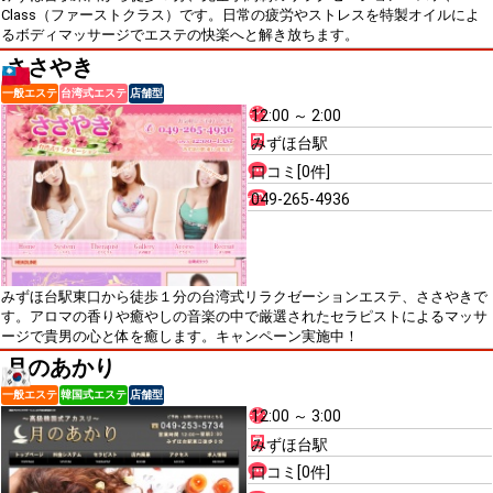
Class（ファーストクラス）です。日常の疲労やストレスを特製オイルによ
るボディマッサージでエステの快楽へと解き放ちます。
ささやき
一般エステ
台湾式エステ
店舗型
12:00 ～ 2:00
みずほ台駅
口コミ[0件]
049-265-4936
みずほ台駅東口から徒歩１分の台湾式リラクゼーションエステ、ささやきで
す。アロマの香りや癒やしの音楽の中で厳選されたセラピストによるマッサ
ージで貴男の心と体を癒します。キャンペーン実施中！
月のあかり
一般エステ
韓国式エステ
店舗型
12:00 ～ 3:00
みずほ台駅
口コミ[0件]