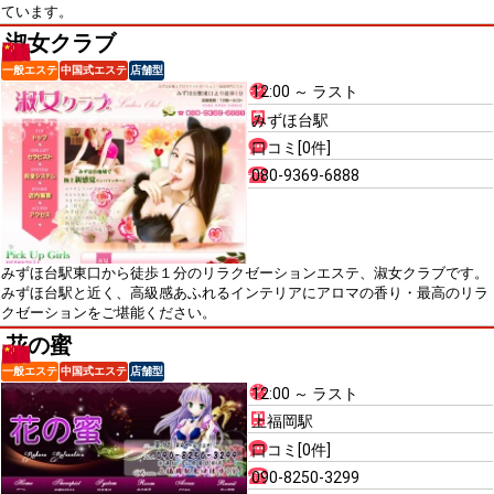
ています。
淑女クラブ
一般エステ
中国式エステ
店舗型
12:00 ～ ラスト
みずほ台駅
口コミ[0件]
080-9369-6888
みずほ台駅東口から徒歩１分のリラクゼーションエステ、淑女クラブです。
みずほ台駅と近く、高級感あふれるインテリアにアロマの香り・最高のリラ
クゼーションをご堪能ください。
花の蜜
一般エステ
中国式エステ
店舗型
12:00 ～ ラスト
上福岡駅
口コミ[0件]
090-8250-3299