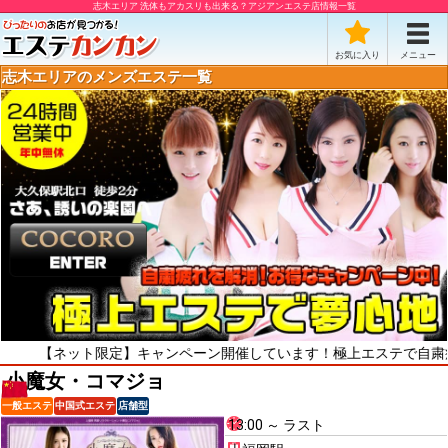
志木エリア 洗体もアカスリも出来る？アジアンエステ店情報一覧
お気に入り
メニュー
志木エリアのメンズエステ一覧
ネット限定】キャンペーン開催しています！極上エステで自粛疲れをリフ
小魔女・コマジョ
一般エステ
中国式エステ
店舗型
13:00 ～ ラスト