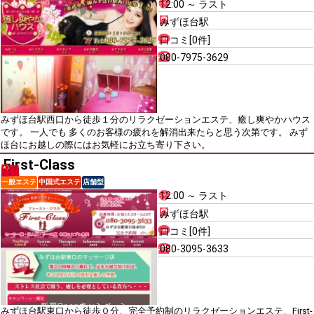
12:00 ～ ラスト
みずほ台駅
口コミ[0件]
080-7975-3629
みずほ台駅西口から徒歩１分のリラクゼーションエステ、癒し爽やかハウス
です。 一人でも 多くのお客様の疲れを解消出来たらと思う次第です。 みず
ほ台にお越しの際にはお気軽にお立ち寄り下さい。
First-Class
一般エステ
中国式エステ
店舗型
12:00 ～ ラスト
みずほ台駅
口コミ[0件]
080-3095-3633
みずほ台駅東口から徒歩０分、完全予約制のリラクゼーションエステ、First-