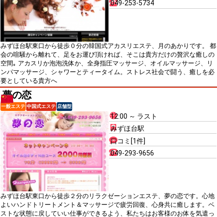
049-253-5734
みずほ台駅東口から徒歩０分の韓国式アカスリエステ、月のあかりです。 都
会の喧騒から離れて、足をお運び頂ければ、そこは貴方だけの贅沢な癒しの
空間｡ アカスリか泡泡洗体か、全身指圧マッサージ、オイルマッサージ、リ
ンパマッサージ、シャワーとティータイム。ストレス社会で闘う、癒しを必
要としている貴方へ
夢の恋
一般エステ
中国式エステ
店舗型
12:00 ～ ラスト
みずほ台駅
口コミ[1件]
049-293-9656
みずほ台駅東口から徒歩２分のリラクゼーションエステ、夢の恋です。心地
よいハンドトリートメント＆マッサージで疲労回復、心身共に癒します。ベ
ストな状態に戻していい仕事ができるよう、私たちはお客様のお体を気遣っ