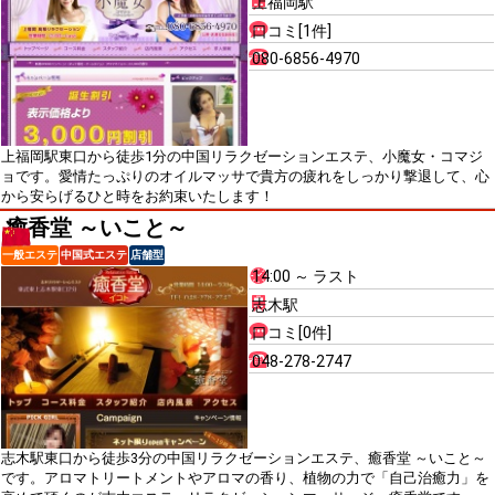
上福岡駅
口コミ[1件]
080-6856-4970
上福岡駅東口から徒歩1分の中国リラクゼーションエステ、小魔女・コマジ
ョです。愛情たっぷりのオイルマッサで貴方の疲れをしっかり撃退して、心
から安らげるひと時をお約束いたします！
癒香堂 ～いこと～
一般エステ
中国式エステ
店舗型
14:00 ～ ラスト
志木駅
口コミ[0件]
048-278-2747
志木駅東口から徒歩3分の中国リラクゼーションエステ、癒香堂 ～いこと～
です。アロマトリートメントやアロマの香り、植物の力で「自己治癒力」を