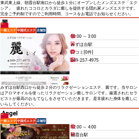
東武東上線、朝霞台駅南口から徒歩１分にオープンしたメンズエステ「エク
シア」 疲れたココロとカラダに癒しを提供する隠れ家メンズエステです。
完全ご予約制ですのでご利用時間、コースをお電話でお知らせください。
麗
一般エステ
中国式エステ
店舗型
10:00 ～ 3:00
みずほ台駅
口コミ[0件]
049-257-4975
みずほ台駅西口から徒歩２分のリラクゼーションエステ、麗です。当サロン
はアロマオイルを使ったリラクゼーション癒しサロンです。厳選されたセラ
ピストが最高のおもてなしをさせていただきます。是非疲れた身体を癒しに
いらしてください。
Angel
一般エステ
中国式エステ
店舗型
12:00 ～ 4:00
朝霞台駅