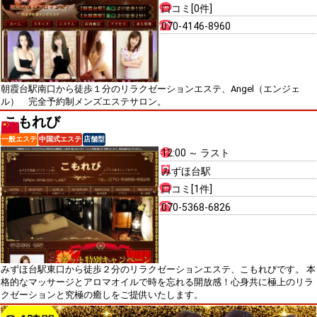
口コミ[0件]
070-4146-8960
朝霞台駅南口から徒歩１分のリラクゼーションエステ、Angel（エンジェ
ル） 完全予約制メンズエステサロン。
こもれび
一般エステ
中国式エステ
店舗型
12:00 ～ ラスト
みずほ台駅
口コミ[1件]
070-5368-6826
みずほ台駅東口から徒歩２分のリラクゼーションエステ、こもれびです。 本
格的なマッサージとアロマオイルで時を忘れる開放感！心身共に極上のリラ
クゼーションと究極の癒しをご提供いたします。