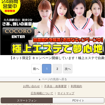
ネット限定】キャンペーン開催しています！極上エステで自粛疲れをリフ
前へ
1
2
次へ
▲ ページの先頭へ戻る
お問い合わせ
｜
不具合・改善要望
｜
利用規約
広告掲載について
｜
サイトマップ
スマートフォン
PCサイト