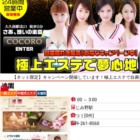
ネット限定】キャンペーン開催しています！極上エステで自粛疲れをリフ
達園
一般エステ
中国式エステ
店舗型
11:00 ～ 3:00
ふじみ野駅
口コミ[0件]
049-261-8560