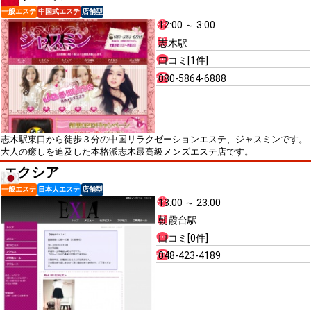
一般エステ
中国式エステ
店舗型
12:00 ～ 3:00
志木駅
口コミ[1件]
080-5864-6888
志木駅東口から徒歩３分の中国リラクゼーションエステ、ジャスミンです。
大人の癒しを追及した本格派志木最高級メンズエステ店です。
エクシア
一般エステ
日本人エステ
店舗型
13:00 ～ 23:00
朝霞台駅
口コミ[0件]
048-423-4189