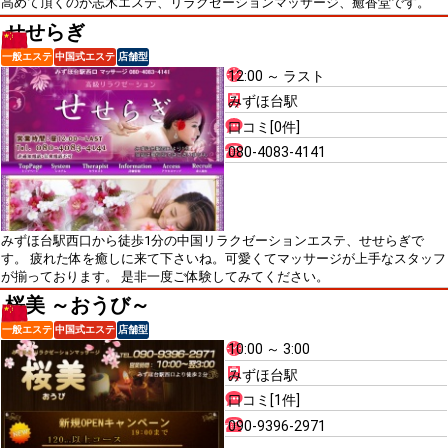
高めて頂くのが志木エステ、リラクゼーションマッサージ、癒香堂です。
せせらぎ
一般エステ
中国式エステ
店舗型
12:00 ～ ラスト
みずほ台駅
口コミ[0件]
080-4083-4141
みずほ台駅西口から徒歩1分の中国リラクゼーションエステ、せせらぎで
す。 疲れた体を癒しに来て下さいね。可愛くてマッサージが上手なスタッフ
が揃っております。 是非一度ご体験してみてください。
桜美 ～おうび～
一般エステ
中国式エステ
店舗型
10:00 ～ 3:00
みずほ台駅
口コミ[1件]
090-9396-2971