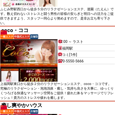
ふじみ野駅西口から徒歩５分のリラクゼーションエステ、達園（たえん）で
す。数え切れないストレスと闘う男性の皆様の安らぎと明日への活力をご提
供できますよう、スタッフ一同心より努めますので、是非お立ち寄り下さ
い。
coco・ココ
一般エステ
中国式エステ
店舗型
12:00 ～ ラスト
上福岡駅
口コミ[1件]
070-5550-5666
上福岡駅東口から徒歩２分のリラクゼーションエステ、coco・ココです。
究極のリラクゼーション・泡泡洗体・癒し・気持ち良さを大事に、ゆっくり
くつろげる快適なマッサージ空間をご提供！疲れた体をマッサージでリフレ
ッシュ！貴方のストレスや疲れを癒します。
癒し爽やかハウス
一般エステ
中国式エステ
店舗型