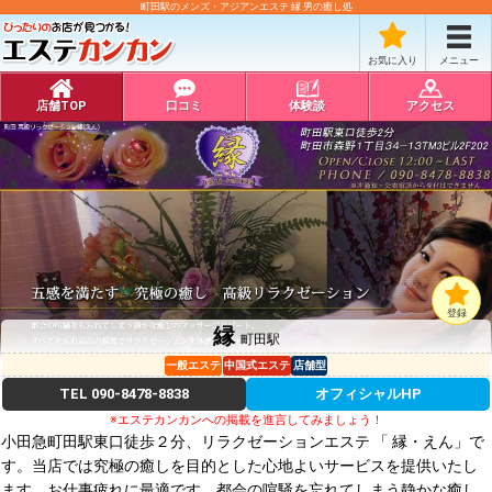
町田駅のメンズ・アジアンエステ 縁 男の癒し処
お気に入り
メニュー
店舗TOP
口コミ
体験談
アクセス
登録
縁
町田駅
一般エステ
中国式エステ
店舗型
TEL
090-8478-8838
オフィシャルHP
※エステカンカンへの掲載を進言してみましょう！
小田急町田駅東口徒歩２分、リラクゼーションエステ 「 縁・えん」で
す。当店では究極の癒しを目的とした心地よいサービスを提供いたし
ます。お仕事疲れに最適です。都会の喧騒を忘れてしまう静かな癒し