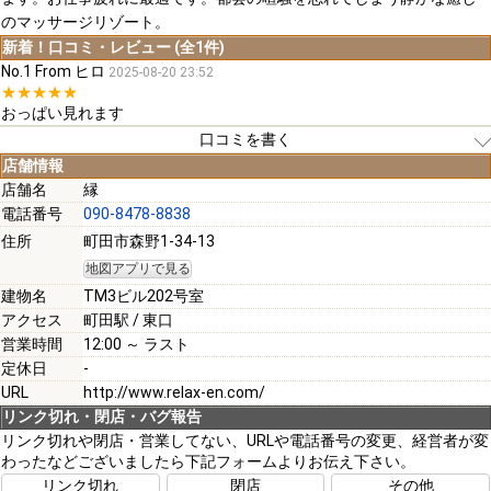
のマッサージリゾート。
新着！口コミ・レビュー (全1件)
No.1 From ヒロ
2025-08-20 23:52
★★★★★
おっぱい見れます
口コミを書く
店舗情報
店舗名
縁
電話番号
090-8478-8838
[必須]
住所
町田市森野1-34-13
地図アプリで見る
[必須]
建物名
TM3ビル202号室
アクセス
町田駅 / 東口
営業時間
12:00 ～ ラスト
定休日
-
URL
http://www.relax-en.com/
[必須]
リンク切れ・閉店・バグ報告
リンク切れや閉店・営業してない、URLや電話番号の変更、経営者が変
わったなどございましたら下記フォームよりお伝え下さい。
注意事項
リンク切れ
閉店
その他