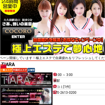
催しています！極上エステで自粛疲れをリフレッシュしてください！最高
TIARA
一般エステ
中国式エステ
店舗型
13:00 ～ 3:00
蕨駅
口コミ[1件]
070-2613-0200