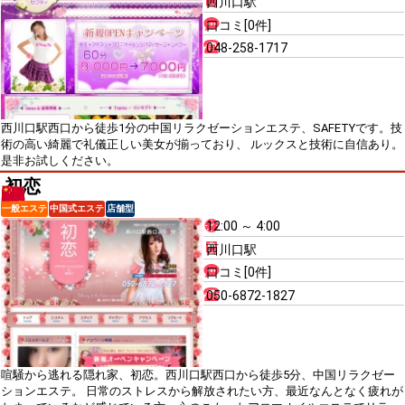
西川口駅
口コミ[0件]
048-258-1717
西川口駅西口から徒歩1分の中国リラクゼーションエステ、SAFETYです。技
術の高い綺麗で礼儀正しい美女が揃っており、 ルックスと技術に自信あり。
是非お試しください。
初恋
一般エステ
中国式エステ
店舗型
12:00 ～ 4:00
西川口駅
口コミ[0件]
050-6872-1827
喧騒から逃れる隠れ家、初恋。西川口駅西口から徒歩5分、中国リラクゼー
ションエステ。 日常のストレスから解放されたい方、最近なんとなく疲れが