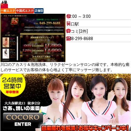
縁
一般エステ
中国式エステ
店舗型
12:00 ～ 3:00
川口駅
口コミ[2件]
048-299-8688
川口のアカスリ＆泡泡洗体、リラクゼーションサロンの縁です。本格的な癒
しのサービスでお客様の体を心地よく丁寧にマッサージ致します。