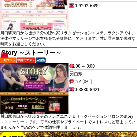
090-9202-6499
川口駅東口から徒歩３分の隠れ家リラクゼーションエステ、ラクシアです。
洗体やマッサージでお客様を気分爽快にしております。甘い雰囲気で優雅な
時間をお過ごしください。
Story ～ストーリー～
一般エステ
中国式エステ
店舗型
12:00 ～ 3:00
川口駅
口コミ[0件]
070-3830-8421
川口駅東口から徒歩３分のメンズエステ＆リラクゼーションサロンのStory
～ストーリー～です。毎日の仕事やプライベートでストレスなど溜まってい
ませんか？早めのケアで体調管理しましょう。