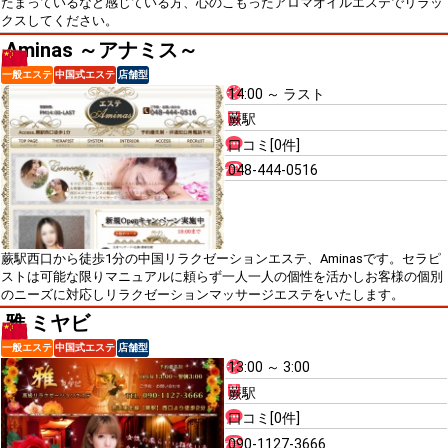
たまっているなど感じている方、心のこもったアロマオイルエステでリラッ
クスしてください。
Aminas ～アナミス～
一般エステ
中国式エステ
店舗型
14:00 ～ ラスト
蕨駅
口コミ[0件]
048-444-0516
蕨駅西口から徒歩1分の中国リラクゼーションエステ、Aminasです。セラピ
ストは可能な限りマニュアルに頼らず一人一人の個性を活かしお客様の個別
のニーズに対応しリラクゼーションマッサージエステをいたします。
雅 ミヤビ
一般エステ
中国式エステ
店舗型
13:00 ～ 3:00
蕨駅
口コミ[0件]
090-1127-3666