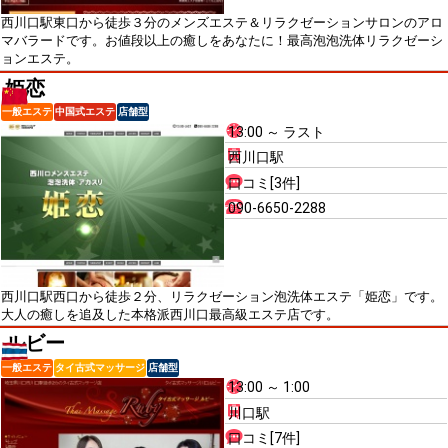
西川口駅東口から徒歩３分のメンズエステ＆リラクゼーションサロンのアロ
マバラードです。お値段以上の癒しをあなたに！最高泡泡洗体リラクゼーシ
ョンエステ。
姫恋
一般エステ
中国式エステ
店舗型
13:00 ～ ラスト
西川口駅
口コミ[3件]
090-6650-2288
西川口駅西口から徒歩２分、リラクゼーション泡洗体エステ「姫恋」です。
大人の癒しを追及した本格派西川口最高級エステ店です。
ルビー
一般エステ
タイ古式マッサージ
店舗型
13:00 ～ 1:00
川口駅
口コミ[7件]