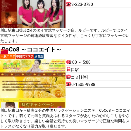
048-223-3780
川口駅東口徒歩2分のタイ古式マッサージ店、ルビーです。ルビーではタイ
古式マッサージの施術経験豊富なタイ女性が、じっくり丁寧にマッサージい
たします。
CoCo8 ～ココエイト～
一般エステ
中国式エステ
店舗型
12:00 ～ 5:00
川口駅
口コミ[1件]
070-1505-9988
川口駅東口から徒歩２分の中国リラクゼーションエステ、CoCo8 ～ココエイ
ト～です。若くて元気と笑顔あふれるスタッフがあなたの心のしこりをやさ
しく取り除きます。楽しい会話と気持ちの良いマッサージで正確な時間をス
トレスがなくなり活力が取り戻せます。