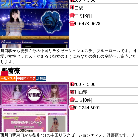
12:00 ～ 5:00
川口駅
口コミ[3件]
070-6478-0628
川口駅から徒歩２分の中国リラクゼーションエステ、ブルーローズです。可
愛い女性セラピストがまるで彼女のようにあなたの癒しの空間へご案内いた
します。
野薔薇
一般エステ
中国式エステ
店舗型
12:00 ～ 5:00
西川口駅
口コミ[0件]
080-2244-6001
西川口駅東口から徒歩4分の中国リラクゼーションエステ、野薔薇です。リ