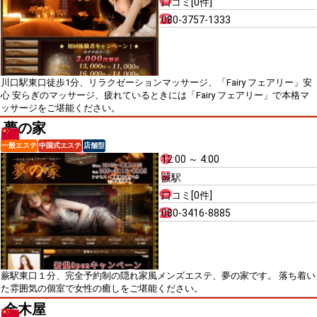
口コミ[0件]
080-3757-1333
川口駅東口徒歩1分、リラクゼーションマッサージ、「Fairy フェアリー」安
心 安らぎのマッサージ、疲れているときには「Fairy フェアリー」で本格マ
ッサージをご堪能ください。
夢の家
一般エステ
中国式エステ
店舗型
12:00 ～ 4:00
蕨駅
口コミ[0件]
080-3416-8885
蕨駅東口１分、完全予約制の隠れ家風メンズエステ、夢の家です。 落ち着い
た雰囲気の個室で女性の癒しをご堪能ください。
金木屋