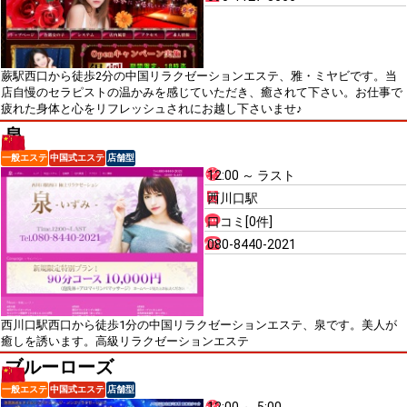
蕨駅西口から徒歩2分の中国リラクゼーションエステ、雅・ミヤビです。当
店自慢のセラピストの温かみを感じていただき、癒されて下さい。お仕事で
疲れた身体と心をリフレッシュされにお越し下さいませ♪
泉
一般エステ
中国式エステ
店舗型
12:00 ～ ラスト
西川口駅
口コミ[0件]
080-8440-2021
西川口駅西口から徒歩1分の中国リラクゼーションエステ、泉です。美人が
癒しを誘います。高級リラクゼーションエステ
ブルーローズ
一般エステ
中国式エステ
店舗型