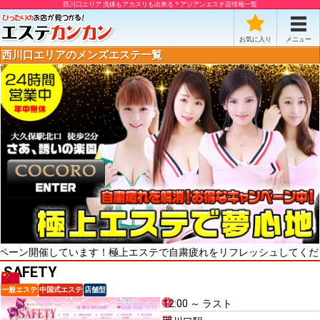
西川口エリア 洗体もアカスリも出来る？アジアンエステ店情報一覧
お気に入り
メニュー
西川口エリアのメンズエステ一覧
催しています！極上エステで自粛疲れをリフレッシュしてください！最高
SAFETY
一般エステ
中国式エステ
店舗型
12:00 ～ ラスト