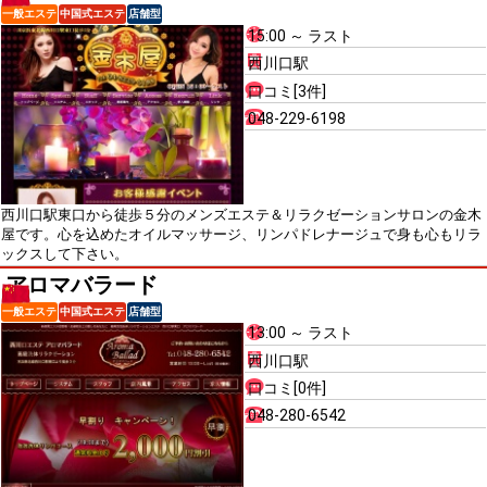
一般エステ
中国式エステ
店舗型
15:00 ～ ラスト
西川口駅
口コミ[3件]
048-229-6198
西川口駅東口から徒歩５分のメンズエステ＆リラクゼーションサロンの金木
屋です。心を込めたオイルマッサージ、リンパドレナージュで身も心もリラ
ックスして下さい。
アロマバラード
一般エステ
中国式エステ
店舗型
13:00 ～ ラスト
西川口駅
口コミ[0件]
048-280-6542