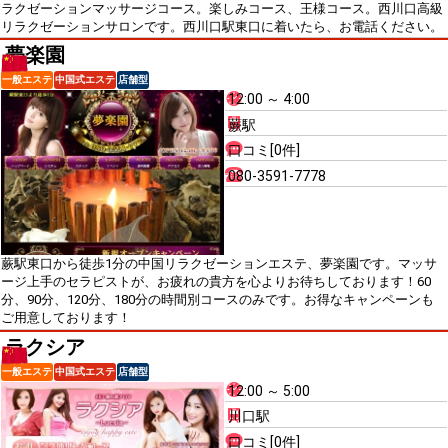
ラクゼーションマッサージコース。楽しみコース、王様コース。西川口高級
リラクゼーションサロンです。西川口駅東口に着いたら、お電話ください。
夢楽園
一般エステ
中国式エステ
店舗型
12:00 ～ 4:00
蕨駅
口コミ[0件]
080-3591-7778
蕨駅東口から徒歩1分の中国リラクゼーションエステ、夢楽園です。マッサ
ージ上手のセラピストが、お疲れの貴方を心よりお待ちしております！60
分、90分、120分、180分の時間別コースのみです。お得なキャンペーンも
ご用意しております！
ラクシア
一般エステ
中国式エステ
店舗型
12:00 ～ 5:00
川口駅
口コミ[0件]