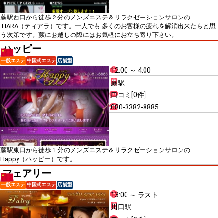
蕨駅西口から徒歩２分のメンズエステ＆リラクゼーションサロンの
TIARA（ティアラ）です。一人でも 多くのお客様の疲れを解消出来たらと思
う次第です。蕨にお越しの際にはお気軽にお立ち寄り下さい。
ハッピー
一般エステ
中国式エステ
店舗型
12:00 ～ 4:00
蕨駅
口コミ[0件]
080-3382-8885
蕨駅東口から徒歩１分のメンズエステ＆リラクゼーションサロンの
Happy（ハッピー）です。
フェアリー
一般エステ
中国式エステ
店舗型
13:00 ～ ラスト
川口駅