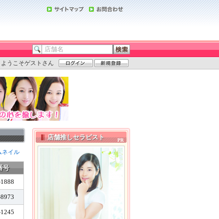
ようこそゲストさん
店舗推しセラピスト
ムネイル
番号
-1888
-8973
-1245