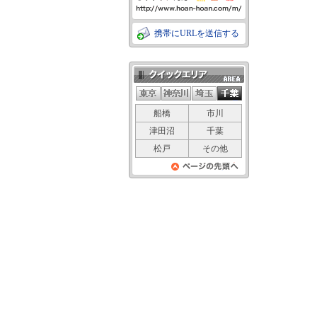
携帯にURLを送信する
クイックエリア
船橋
市川
津田沼
千葉
松戸
その他
ページの先頭
へ