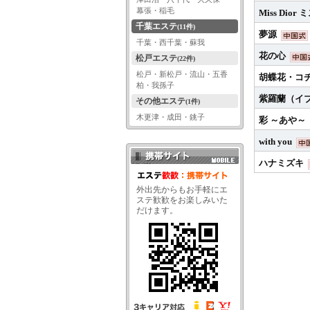
幕張・稲毛
Miss Dio
千葉エステ
(11件)
夢源
千葉・西千葉・蘇我
花の心
松戸エステ
(22件)
松戸・新松戸・流山・五香
胡蝶花・コ
柏・我孫子
紫羅蘭（イ
その他エステ
(1件)
木更津・成田・銚子
彩 ～あや～
with you
ハナミズキ
携帯サイト QRコード
外出先からもお手軽にエ
ステ歓歓をお楽しみいた
だけます。