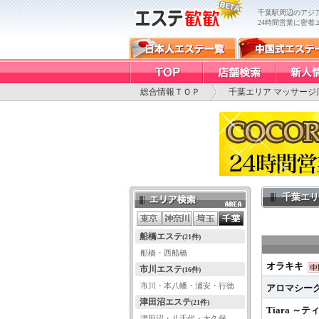
千葉駅周辺のアジア
24時間営業に密着
総合情報ＴＯＰ
千葉エリア マッサージ
千葉エリ
エリア検索
船橋エステ
(21件)
船橋・西船橋
オラキキ
市川エステ
(16件)
市川・本八幡・浦安・行徳
アロマシー
津田沼エステ
(21件)
Tiara ～
津田沼・八千代・大久保