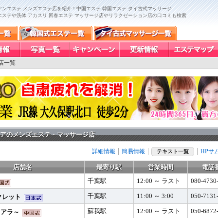
ンエステ メンズエステ店を紹介！中国エステ 韓国エステ タイ古式マッサージ
エステや洗体 アカスリ 回春エステ マッサージ店やリラクゼーション店の口コミも検索
店一覧
アのメンズエステ・マッサージ店
詳細情報
簡易情報
HPサ
テキスト一覧
店舗名
最寄り駅
営業時間
電話
千葉駅
12:00 ～ ラスト
080-4730
千葉駅
11:00 ～ 3:00
050-7131
クレット
蘇我駅
12:00 ～ ラスト
050-6872
ティアラ～