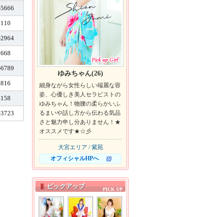
-5666
4110
-2964
1668
-6789
ゆみちゃん(26)
4816
細身ながら女性らしい端麗な容
姿、心優しき美人セラピストの
4158
ゆみちゃん！物腰の柔らかいふ
-3723
るまいや話し方から伝わる気品
さと魅力申し分ありません！★
オススメです★☆彡
大宮エリア / 紫苑
オフィシャルHPへ
ピックアップ