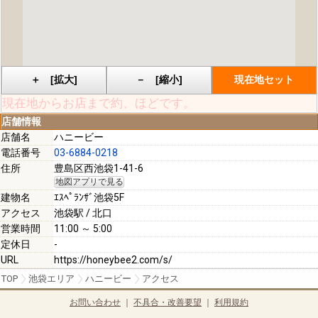
現在地からお店まで約
、
ほどです。
店舗情報
店舗名
ハニービー
電話番号
03-6884-0218
住所
豊島区西池袋1-41-6
地図アプリで見る
建物名
ｴｽﾍﾟﾗﾝｻﾞ池袋5F
アクセス
池袋駅 / 北口
営業時間
11:00 ～ 5:00
定休日
-
URL
https://honeybee2.com/s/
TOP
池袋エリア
ハニービー
アクセス
お問い合わせ
｜
不具合・改善要望
｜
利用規約