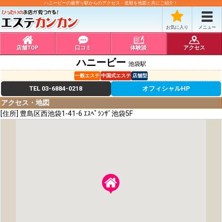
ハニービーの最寄り駅からのアクセス・道順を地図と共にご紹介！
お気に入り
メニュー
店舗TOP
口コミ
体験談
アクセス
ハニービー
池袋駅
一般エステ
中国式エステ
店舗型
TEL
03-6884-0218
オフィシャルHP
アクセス・地図
[住所] 豊島区西池袋1-41-6 ｴｽﾍﾟﾗﾝｻﾞ池袋5F