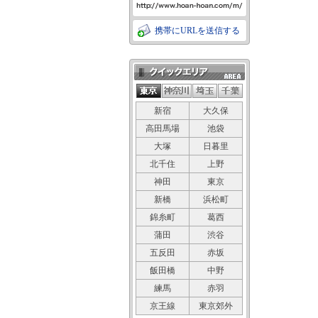
携帯にURLを送信する
クイックエリア
新宿
大久保
高田馬場
池袋
大塚
日暮里
北千住
上野
神田
東京
新橋
浜松町
錦糸町
葛西
蒲田
渋谷
五反田
赤坂
飯田橋
中野
練馬
赤羽
京王線
東京郊外