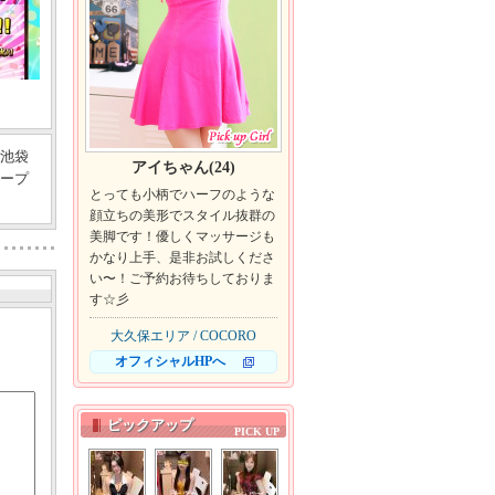
は池袋
アイちゃん(24)
オープ
とっても小柄でハーフのような
顔立ちの美形でスタイル抜群の
美脚です！優しくマッサージも
かなり上手、是非お試しくださ
い〜！ご予約お待ちしておりま
す☆彡
大久保エリア / COCORO
オフィシャルHPへ
ピックアップ