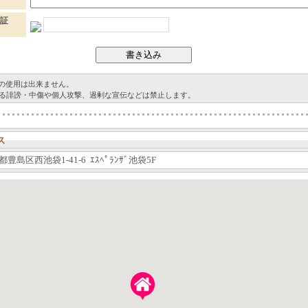
証
グの使用は出来ません。
る誹謗・中傷や個人攻撃、過剰な宣伝などは禁止します。
ス
豊島区西池袋1-41-6 ｴｽﾍﾟﾗﾝｻﾞ池袋5F