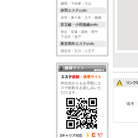
練馬・下赤塚・大山
赤羽エステ
(22件)
赤羽・東十条・王子・板橋
京王線・小田急線
(60件)
初台・笹塚・調布・府中
下北沢・登戸
東京郊外エステ
(83件)
国分寺・立川・八王子
携帯サイト QRコード
外出先からもお手軽にエ
ステ歓歓をお楽しみいた
だけます。
備考