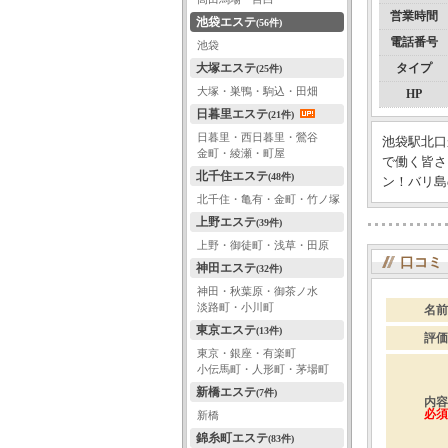
営業時間
池袋エステ
(56件)
電話番号
池袋
大塚エステ
タイプ
(25件)
大塚・巣鴨・駒込・田畑
HP
日暮里エステ
(21件)
日暮里・西日暮里・鶯谷
池袋駅北口
金町・綾瀬・町屋
で働く皆さ
北千住エステ
(48件)
ン！バリ島
北千住・亀有・金町・竹ノ塚
上野エステ
(39件)
上野・御徒町・浅草・田原
口コミ
神田エステ
(32件)
神田・秋葉原・御茶ノ水
淡路町・小川町
名前
東京エステ
(13件)
評価
東京・銀座・有楽町
小伝馬町・人形町・茅場町
新橋エステ
(7件)
内容
必須
新橋
錦糸町エステ
(83件)