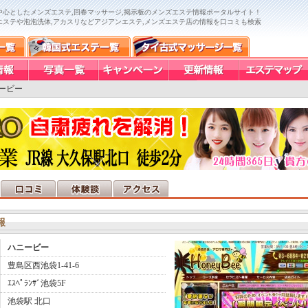
中心としたメンズエステ,回春マッサージ,掲示板のメンズエステ情報ポータルサイト！
エステや泡泡洗体,アカスリなどアジアンエステ,メンズエステ店の情報を口コミも検索
ービー
報
ハニービー
豊島区西池袋1-41-6
ｴｽﾍﾟﾗﾝｻﾞ池袋5F
池袋駅 北口