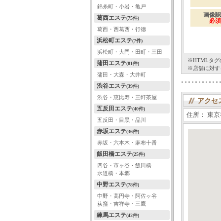
錦糸町・小岩・亀戸
画像認
葛西エステ
(75件)
必須
葛西・西葛西・行徳
浜松町エステ
(7件)
浜松町・大門・田町・三田
※HTMLタ
蒲田エステ
(81件)
※店舗に対す
蒲田・大森・大井町
渋谷エステ
(39件)
渋谷・恵比寿・三軒茶屋
アクセ
五反田エステ
(40件)
住所： 東京都
五反田・目黒・品川
赤坂エステ
(36件)
赤坂・六本木・麻布十番
飯田橋エステ
(25件)
四谷・市ヶ谷・飯田橋
水道橋・本郷
中野エステ
(78件)
中野・高円寺・阿佐ヶ谷
荻窪・吉祥寺・三鷹
練馬エステ
(42件)