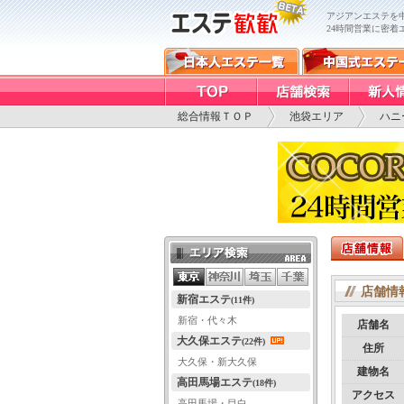
アジアンエステを
24時間営業に密着
総合情報ＴＯＰ
池袋エリア
ハニ
エリア検索
店舗情
新宿エステ
(11件)
新宿・代々木
店舗名
大久保エステ
(22件)
住所
大久保・新大久保
建物名
高田馬場エステ
(18件)
アクセス
高田馬場・目白