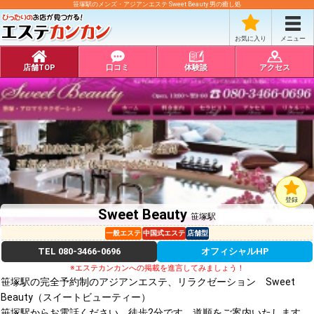
笹塚駅のメンズ・アジアンエステ Sweet Beauty 男の癒し処
お気に入り
メニュー
店舗TOP
口コミ
体験談
アクセス
登録
Sweet Beauty
笹塚駅
一般エステ
中国式エステ
店舗型
TEL
080-3466-0696
オフィシャルHP
※エステカンカンへの掲載を進言してみましょう！
笹塚駅の完全予約制のアジアンエステ、リラクゼーション Sweet
Beauty（スイートビューティー）
笹塚駅からお電話ください、徒歩2分です。道順をご案内いたします。