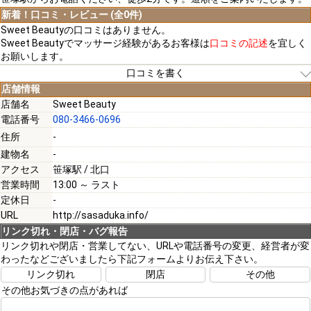
新着！口コミ・レビュー (全0件)
Sweet Beautyの口コミはありません。
Sweet Beautyでマッサージ経験があるお客様は
口コミの記述
を宜しく
お願いします。
口コミを書く
店舗情報
店舗名
Sweet Beauty
電話番号
080-3466-0696
[必須]
住所
-
建物名
-
[必須]
アクセス
笹塚駅 / 北口
営業時間
13:00 ～ ラスト
定休日
-
URL
http://sasaduka.info/
リンク切れ・閉店・バグ報告
[必須]
リンク切れや閉店・営業してない、URLや電話番号の変更、経営者が変
わったなどございましたら下記フォームよりお伝え下さい。
リンク切れ
閉店
その他
その他お気づきの点があれば
注意事項