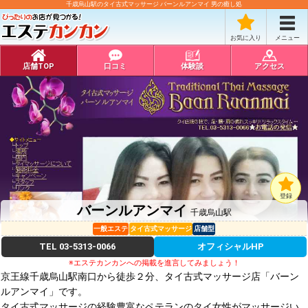
千歳烏山駅のタイ古式マッサージ バーンルアンマイ 男の癒し処
お気に入り
メニュー
店舗TOP
口コミ
体験談
アクセス
登録
バーンルアンマイ
千歳烏山駅
一般エステ
タイ古式マッサージ
店舗型
TEL
03-5313-0066
オフィシャルHP
※エステカンカンへの掲載を進言してみましょう！
京王線千歳烏山駅南口から徒歩２分、タイ古式マッサージ店「バーン
ルアンマイ」です。
タイ古式マッサージの経験豊富なペテランのタイ女性がマッサージい