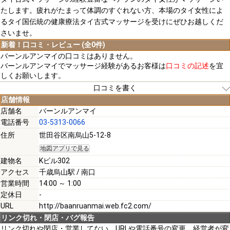
たします。疲れがたまって体調のすぐれない方、本場のタイ女性によ
るタイ国伝統の健康療法タイ古式マッサージを受けにぜひお越しくだ
さいませ。
新着！口コミ・レビュー (全0件)
バーンルアンマイの口コミはありません。
バーンルアンマイでマッサージ経験があるお客様は
口コミの記述
を宜
しくお願いします。
口コミを書く
店舗情報
店舗名
バーンルアンマイ
電話番号
03-5313-0066
[必須]
住所
世田谷区南烏山5-12-8
地図アプリで見る
[必須]
建物名
Kビル302
アクセス
千歳烏山駅 / 南口
営業時間
14:00 ～ 1:00
定休日
-
URL
http://baanruanmai.web.fc2.com/
[必須]
リンク切れ・閉店・バグ報告
リンク切れや閉店・営業してない、URLや電話番号の変更、経営者が変