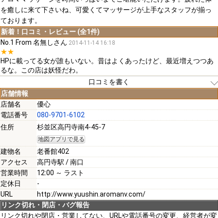
を癒しに来て下さいね、可愛くてマッサージが上手なスタッフが揃っ
ております。
新着！口コミ・レビュー (全1件)
No.1 From 名無しさん
2014-11-14 16:18
★★
HPに載ってる女が誰もいない。昔はよくあったけど、最近増えつつあ
るな。この店は妖怪だわ。
口コミを書く
店舗情報
店舗名
優心
電話番号
080-9701-6102
[必須]
住所
杉並区高円寺南4-45-7
地図アプリで見る
[必須]
建物名
老番館402
アクセス
高円寺駅 / 南口
営業時間
12:00 ～ ラスト
定休日
-
URL
http://www.yuushin.aromanv.com/
[必須]
リンク切れ・閉店・バグ報告
リンク切れや閉店・営業してない、URLや電話番号の変更、経営者が変