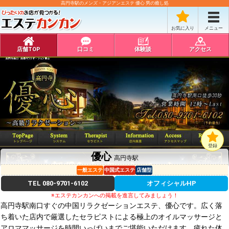
高円寺駅のメンズ・アジアンエステ 優心 男の癒し処
お気に入り
メニュー
店舗TOP
口コミ
体験談
アクセス
登録
優心
高円寺駅
一般エステ
中国式エステ
店舗型
TEL
080-9701-6102
オフィシャルHP
※エステカンカンへの掲載を進言してみましょう！
高円寺駅南口すぐの中国リラクゼーションエステ、優心です。広く落
ち着いた店内で厳選したセラピストによる極上のオイルマッサージと
アロママッサージを時間いっぱいまでご堪能いただけます。疲れた体