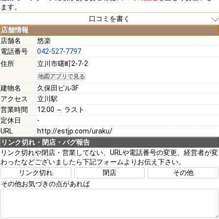
ます。
口コミを書く
店舗情報
店舗名
悠楽
電話番号
042-527-7797
[必須]
住所
立川市曙町2-7-2
地図アプリで見る
[必須]
建物名
久保田ビル3F
アクセス
立川駅
営業時間
12:00 ～ ラスト
定休日
-
URL
http://estjp.com/uraku/
[必須]
リンク切れ・閉店・バグ報告
リンク切れや閉店・営業してない、URLや電話番号の変更、経営者が変
わったなどございましたら下記フォームよりお伝え下さい。
注意事項
リンク切れ
閉店
その他
その他お気づきの点があれば