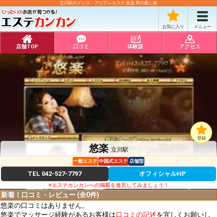
立川駅のメンズ・アジアンエステ 悠楽 男の癒し処
お気に入り
メニュー
店舗TOP
口コミ
体験談
アクセス
登録
悠楽
立川駅
一般エステ
中国式エステ
店舗型
TEL
042-527-7797
オフィシャルHP
※エステカンカンへの掲載を進言してみましょう！
新着！口コミ・レビュー (全0件)
悠楽の口コミはありません。
悠楽でマッサージ経験があるお客様は
口コミの記述
を宜しくお願いし