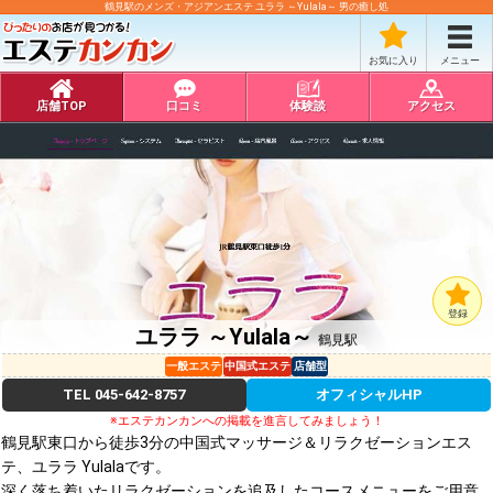
鶴見駅のメンズ・アジアンエステ ユララ ～Yulala～ 男の癒し処
お気に入り
メニュー
店舗TOP
口コミ
体験談
アクセス
登録
ユララ ～Yulala～
鶴見駅
一般エステ
中国式エステ
店舗型
TEL
045-642-8757
オフィシャルHP
※エステカンカンへの掲載を進言してみましょう！
鶴見駅東口から徒歩3分の中国式マッサージ＆リラクゼーションエス
テ、ユララ Yulalaです。
深く落ち着いたリラクゼーションを追及したコースメニューをご用意