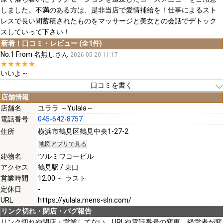
しました。不満のある方は、是非当店で愛情補給を！仕事によるスト
レスで長い間蓄積されたものをマッサージと美女との会話でデトック
スしていって下さい！
新着！口コミ・レビュー (全1件)
No.1 From 名無しさん
2026-05-20 11:17
★★★★★
いいよ～
口コミを書く
店舗情報
店舗名
ユララ ～Yulala～
電話番号
045-642-8757
[必須]
住所
横浜市鶴見区鶴見中央1-27-2
地図アプリで見る
[必須]
建物名
ツルミワコービル
アクセス
鶴見駅 / 東口
営業時間
12:00 ～ ラスト
定休日
-
URL
https://yulala.mens-sln.com/
[必須]
リンク切れ・閉店・バグ報告
リンク切れや閉店・営業してない、URLや電話番号の変更、経営者が変