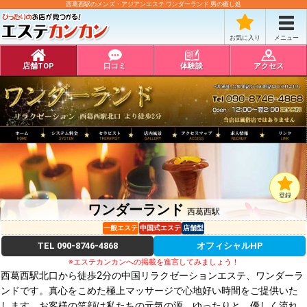
西葛西駅のメンズ・アジアンエステ ワンダーランド 男の癒し処
お気に入り
メニュー
店舗TOP
口コミ
体験談
アクセス
登録
ワンダーランド
西葛西駅
一般エステ
中国式エステ
店舗型
TEL
090-8746-4868
オフィシャルHP
※エステカンカンへの掲載を進言してみましょう！
西葛西駅北口から徒歩2分の中国リラクゼーションエステ、ワンダーラ
ンドです。真心をこめた極上マッサージで心地好い時間をご提供いた
します。お客様の笑顔は私たちの元気の源。ゆったりと、優しく流れ