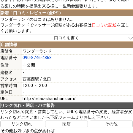
る癒しの時間を提供出来る様に一生懸命頑張ります。
新着！口コミ・レビュー (全0件)
ワンダーランドの口コミはありません。
ワンダーランドでマッサージ経験があるお客様は
口コミの記述
を宜し
くお願いします。
口コミを書く
店舗情報
店舗名
ワンダーランド
電話番号
090-8746-4868
[必須]
住所
非公開
建物名
-
[必須]
アクセス
西葛西駅 / 北口
営業時間
12:00 ～ 2:00
定休日
-
URL
http://relax-shanshan.com/
リンク切れ・閉店・バグ報告
[必須]
リンク切れや閉店・営業してない、URLや電話番号の変更、経営者が変
わったなどございましたら下記フォームよりお伝え下さい。
リンク切れ
閉店
その他
その他お気づきの点があれば
注意事項