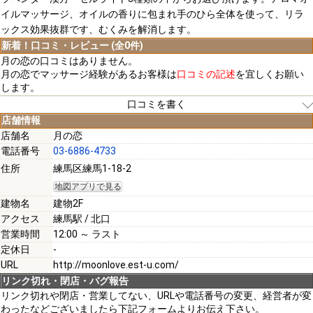
イルマッサージ、オイルの香りに包まれ手のひら全体を使って、リラ
ックス効果抜群です、むくみを解消します。
新着！口コミ・レビュー (全0件)
月の恋の口コミはありません。
月の恋でマッサージ経験があるお客様は
口コミの記述
を宜しくお願い
します。
口コミを書く
店舗情報
店舗名
月の恋
電話番号
03-6886-4733
[必須]
住所
練馬区練馬1-18-2
地図アプリで見る
[必須]
建物名
建物2F
アクセス
練馬駅 / 北口
営業時間
12:00 ～ ラスト
定休日
-
URL
http://moonlove.est-u.com/
[必須]
リンク切れ・閉店・バグ報告
リンク切れや閉店・営業してない、URLや電話番号の変更、経営者が変
わったなどございましたら下記フォームよりお伝え下さい。