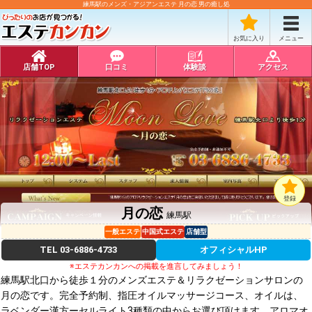
練馬駅のメンズ・アジアンエステ 月の恋 男の癒し処
お気に入り
メニュー
店舗TOP
口コミ
体験談
アクセス
登録
月の恋
練馬駅
一般エステ
中国式エステ
店舗型
TEL
03-6886-4733
オフィシャルHP
※エステカンカンへの掲載を進言してみましょう！
練馬駅北口から徒歩１分のメンズエステ＆リラクゼーションサロンの
月の恋です。完全予約制、指圧オイルマッサージコース、オイルは、
ラベンダー漢方ーセルライト3種類の中からお選び頂けます。アロマオ