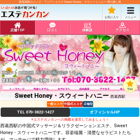
西葛西駅のメンズ・アジアンエステ Sweet Honey・スウィートハニー 男の癒し処
お気に入り
メニュー
店舗TOP
口コミ
体験談
アクセス
登録
Sweet Honey・スウィートハニー
西葛西駅
一般エステ
中国式エステ
店舗型
TEL
070-3822-1427
オフィシャルHP
※エステカンカンへの掲載を進言してみましょう！
西葛西駅の中国式マッサージ＆リラクゼーションエステ、Sweet
Honey・スウィートハニーです。容姿端麗・清楚なセラピストたち
が、マッサージで精力増強します。