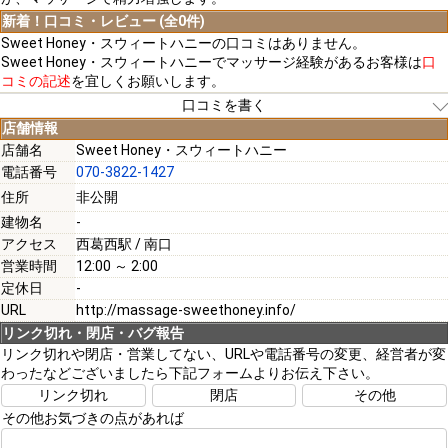
新着！口コミ・レビュー (全0件)
Sweet Honey・スウィートハニーの口コミはありません。
Sweet Honey・スウィートハニーでマッサージ経験があるお客様は
口
コミの記述
を宜しくお願いします。
口コミを書く
店舗情報
店舗名
Sweet Honey・スウィートハニー
電話番号
070-3822-1427
[必須]
住所
非公開
建物名
-
[必須]
アクセス
西葛西駅 / 南口
営業時間
12:00 ～ 2:00
定休日
-
URL
http://massage-sweethoney.info/
リンク切れ・閉店・バグ報告
[必須]
リンク切れや閉店・営業してない、URLや電話番号の変更、経営者が変
わったなどございましたら下記フォームよりお伝え下さい。
リンク切れ
閉店
その他
その他お気づきの点があれば
注意事項