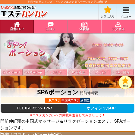
門前仲町駅のメンズ・アジアンエステ SPAポーション 男の癒し処
お気に入り
メニュー
店舗TOP
口コミ
体験談
アクセス
登録
SPAポーション
門前仲町駅
一般エステ
中国式エステ
店舗型
TEL
070-5566-1767
オフィシャルHP
※エステカンカンへの掲載を進言してみましょう！
門前仲町駅の中国式マッサージ＆リラクゼーションエステ、SPAポー
ションです。
新着！口コミ・レビュー (全1件)