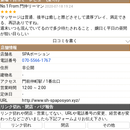
No.1 From 門仲リーマン
2020-07-18 19:24
★★★★
マッサージは普通、後半は癒しと際どさそして濃厚プレイ、満足でき
る、再訪ありですね。
週末いつも混んでいてるので多少待たされること 、嬢曰く平日の昼間
が狙い目らしい
口コミを書く
店舗情報
店舗名
SPAポーション
電話番号
070-5566-1767
[必須]
住所
非公開
建物名
-
[必須]
アクセス
門前仲町駅 / 1番出口
営業時間
12:00 ～ 2:00
定休日
-
URL
http://www.sh-spaposyon.xyz/
リンク切れ・閉店・バグ報告
[必須]
リンク切れや閉店・営業してない、URLや電話番号の変更、経営者が変
わったなどございましたら下記フォームよりお伝え下さい。
リンク切れ
閉店
その他