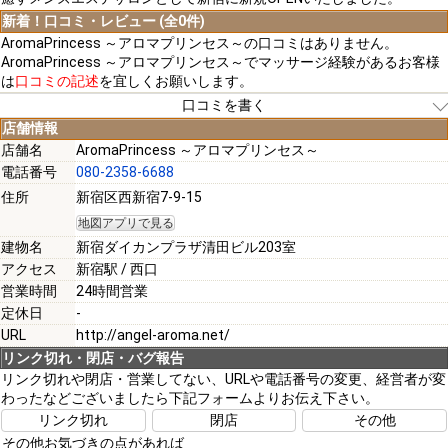
新着！口コミ・レビュー (全0件)
AromaPrincess ～アロマプリンセス～の口コミはありません。
AromaPrincess ～アロマプリンセス～でマッサージ経験があるお客様
は
口コミの記述
を宜しくお願いします。
口コミを書く
店舗情報
店舗名
AromaPrincess ～アロマプリンセス～
電話番号
080-2358-6688
[必須]
住所
新宿区西新宿7-9-15
地図アプリで見る
[必須]
建物名
新宿ダイカンプラザ清田ビル203室
アクセス
新宿駅 / 西口
営業時間
24時間営業
定休日
-
URL
http://angel-aroma.net/
[必須]
リンク切れ・閉店・バグ報告
リンク切れや閉店・営業してない、URLや電話番号の変更、経営者が変
わったなどございましたら下記フォームよりお伝え下さい。
注意事項
リンク切れ
閉店
その他
その他お気づきの点があれば