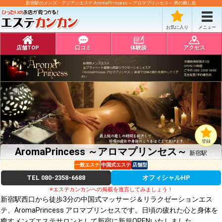
新宿駅のメンズ・アジアンエステ AromaPrincess ～アロマプリンセス～ 男の癒し処
お気に入り
メニュー
店舗TOP
口コミ
体験談
アクセス
登録
AromaPrincess ～アロマプリンセス～
新宿駅
一般エステ
中国式エステ
店舗型
TEL
080-2358-6688
オフィシャルHP
※エステカンカンへの掲載を進言してみましょう！
新宿駅西口から徒歩3分の中国式マッサージ＆リラクゼーションエス
テ、AromaPrincess アロマプリンセスです。日頃の疲れた心と身体を
癒すメンズエステサロンとして新宿に新規OPENいたしました。