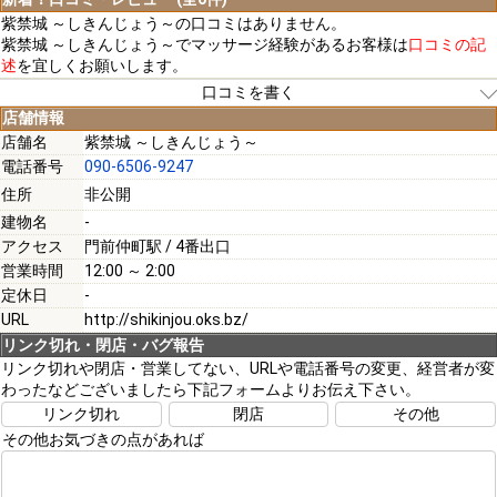
紫禁城 ～しきんじょう～の口コミはありません。
紫禁城 ～しきんじょう～でマッサージ経験があるお客様は
口コミの記
述
を宜しくお願いします。
口コミを書く
店舗情報
店舗名
紫禁城 ～しきんじょう～
電話番号
090-6506-9247
[必須]
住所
非公開
建物名
-
[必須]
アクセス
門前仲町駅 / 4番出口
営業時間
12:00 ～ 2:00
定休日
-
URL
http://shikinjou.oks.bz/
リンク切れ・閉店・バグ報告
[必須]
リンク切れや閉店・営業してない、URLや電話番号の変更、経営者が変
わったなどございましたら下記フォームよりお伝え下さい。
リンク切れ
閉店
その他
その他お気づきの点があれば
注意事項