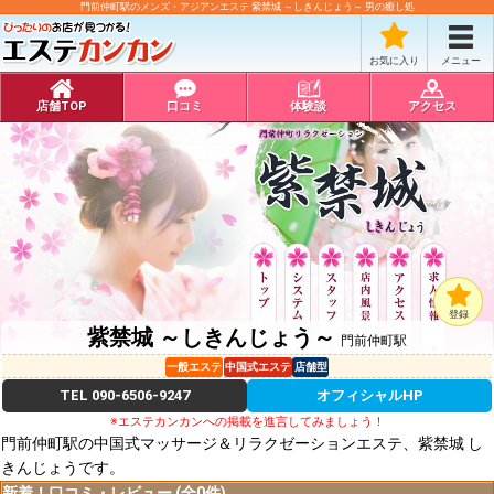
門前仲町駅のメンズ・アジアンエステ 紫禁城 ～しきんじょう～ 男の癒し処
お気に入り
メニュー
店舗TOP
口コミ
体験談
アクセス
登録
紫禁城 ～しきんじょう～
門前仲町駅
一般エステ
中国式エステ
店舗型
TEL
090-6506-9247
オフィシャルHP
※エステカンカンへの掲載を進言してみましょう！
門前仲町駅の中国式マッサージ＆リラクゼーションエステ、紫禁城 し
きんじょうです。
新着！口コミ・レビュー (全0件)