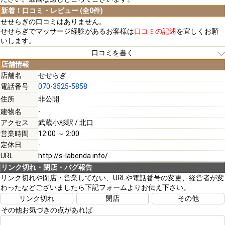
新着！口コミ・レビュー (全0件)
せせらぎの口コミはありません。
せせらぎでマッサージ経験があるお客様は
口コミの記述
を宜しくお願
いします。
口コミを書く
店舗情報
店舗名
せせらぎ
電話番号
070-3525-5858
[必須]
住所
非公開
建物名
-
[必須]
アクセス
武蔵小杉駅 / 北口
営業時間
12:00 ～ 2:00
定休日
-
URL
http://s-labenda.info/
リンク切れ・閉店・バグ報告
[必須]
リンク切れや閉店・営業してない、URLや電話番号の変更、経営者が変
わったなどございましたら下記フォームよりお伝え下さい。
リンク切れ
閉店
その他
その他お気づきの点があれば
注意事項