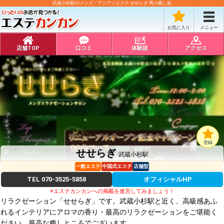
武蔵小杉駅のメンズ・アジアンエステ せせらぎ 男の癒し処
お気に入り
メニュー
店舗TOP
口コミ
体験談
アクセス
登録
せせらぎ
武蔵小杉駅
一般エステ
中国式エステ
店舗型
TEL
070-3525-5858
オフィシャルHP
※エステカンカンへの掲載を進言してみましょう！
リラクゼーション「せせらぎ」です。武蔵小杉駅と近く、高級感あふ
れるインテリアにアロマの香り・最高のリラクゼーションをご堪能く
ださい。最高な癒しところでございます。