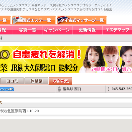
中心としたメンズエステ,回春マッサージ,掲示板のメンズエステ情報ポータルサイト！
エステや泡泡洗体,アカスリなどアジアンエステ,メンズエステ店の情報を口コミも検索
縁
045-542-26
綱島駅 西口
ス
市港北区綱島西1-10-20