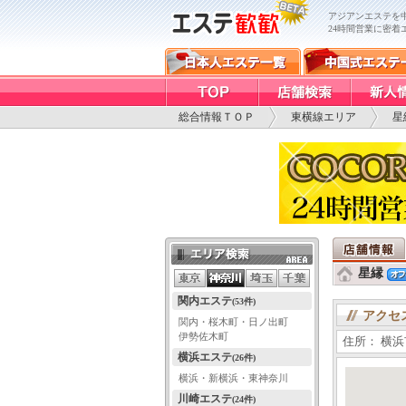
アジアンエステを
24時間営業に密着
総合情報ＴＯＰ
東横線エリア
星
エリア検索
星縁
関内エステ
(53件)
アクセ
関内・桜木町・日ノ出町
伊勢佐木町
住所： 横浜
横浜エステ
(26件)
横浜・新横浜・東神奈川
川崎エステ
(24件)