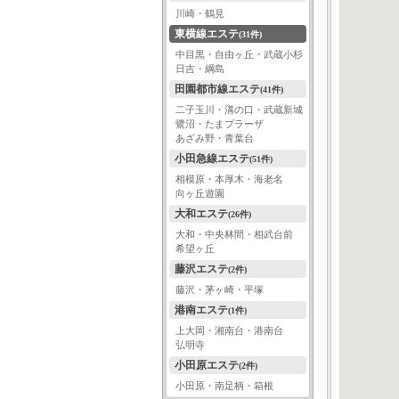
川崎・鶴見
東横線エステ
(31件)
中目黒・自由ヶ丘・武蔵小杉
日吉・綱島
田園都市線エステ
(41件)
二子玉川・溝の口・武蔵新城
鷺沼・たまプラーザ
あざみ野・青葉台
小田急線エステ
(51件)
相模原・本厚木・海老名
向ヶ丘遊園
大和エステ
(26件)
大和・中央林間・相武台前
希望ヶ丘
藤沢エステ
(2件)
藤沢・茅ヶ崎・平塚
港南エステ
(1件)
上大岡・湘南台・港南台
弘明寺
小田原エステ
(2件)
小田原・南足柄・箱根