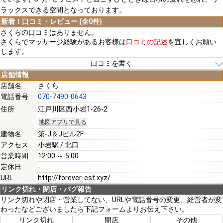
ラックスできる空間となっております。
新着！口コミ・レビュー (全0件)
さくらの口コミはありません。
さくらでマッサージ経験があるお客様は
口コミの記述
を宜しくお願い
します。
口コミを書く
店舗情報
店舗名
さくら
電話番号
070-7490-0643
[必須]
住所
江戸川区西小岩1-26-2
地図アプリで見る
[必須]
建物名
第-J＆Jビル2F
アクセス
小岩駅 / 北口
営業時間
12:00 ～ 5:00
定休日
-
URL
http://forever-est.xyz/
[必須]
リンク切れ・閉店・バグ報告
リンク切れや閉店・営業してない、URLや電話番号の変更、経営者が変
わったなどございましたら下記フォームよりお伝え下さい。
注意事項
リンク切れ
閉店
その他