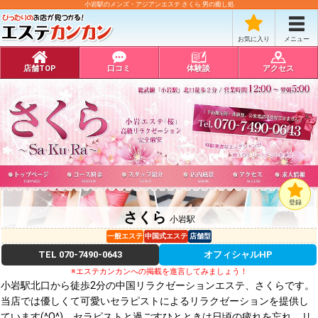
小岩駅のメンズ・アジアンエステ さくら 男の癒し処
お気に入り
メニュー
店舗TOP
口コミ
体験談
アクセス
登録
さくら
小岩駅
一般エステ
中国式エステ
店舗型
TEL
070-7490-0643
オフィシャルHP
※エステカンカンへの掲載を進言してみましょう！
小岩駅北口から徒歩2分の中国リラクゼーションエステ、さくらです。
当店では優しくて可愛いセラピストによるリラクゼーションを提供し
ています(^O^)。セラピストと過ごすひとときは日頃の疲れを忘れ、リ