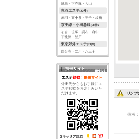
練馬・下赤塚・大山
赤羽エステ
(22件)
赤羽・東十条・王子・板橋
京王線・小田急線
(60件)
初台・笹塚・調布・府中
下北沢・登戸
東京郊外エステ
(83件)
国分寺・立川・八王子
携帯サイト QRコード
外出先からもお手軽にエ
ステ歓歓をお楽しみいた
だけます。
備考