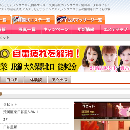
中心としたメンズエステ,回春マッサージ,掲示板のメンズエステ情報ポータルサイト！
エステや泡泡洗体,アカスリなどアジアンエステ,メンズエステ店の情報を口コミも検索
ビット
報
ラビット
荒川区東日暮里5-50-11
3Ｆ
日暮里駅