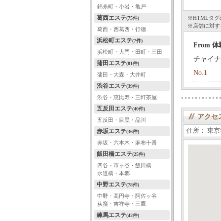
錦糸町・小岩・亀戸
葛西エステ
※HTMLタ
(75件)
※店舗に対す
葛西・西葛西・行徳
浜松町エステ
(7件)
From 
浜松町・大門・田町・三田
チャイナ
蒲田エステ
(81件)
No.1
蒲田・大森・大井町
渋谷エステ
(39件)
渋谷・恵比寿・三軒茶屋
五反田エステ
(40件)
アクセ
五反田・目黒・品川
住所： 東京
赤坂エステ
(36件)
赤坂・六本木・麻布十番
飯田橋エステ
(25件)
四谷・市ヶ谷・飯田橋
水道橋・本郷
中野エステ
(78件)
中野・高円寺・阿佐ヶ谷
荻窪・吉祥寺・三鷹
練馬エステ
(42件)