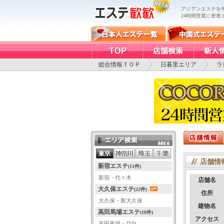
アジアンエステを
24時間営業に密着
総合情報ＴＯＰ
日暮里エリア
ラ
エリア検索
店舗情
新宿エステ
(11件)
新宿・代々木
店舗名
大久保エステ
(22件)
住所
大久保・新大久保
建物名
高田馬場エステ
(18件)
アクセス
高田馬場・目白