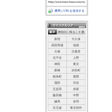
携帯にURLを送信する
クイックエリア
新宿
大久保
高田馬場
池袋
大塚
日暮里
北千住
上野
神田
東京
新橋
浜松町
錦糸町
葛西
蒲田
渋谷
五反田
赤坂
飯田橋
中野
練馬
赤羽
京王線
東京郊外