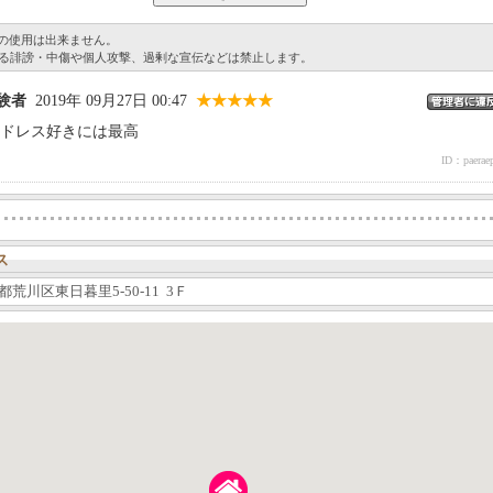
グの使用は出来ません。
る誹謗・中傷や個人攻撃、過剰な宣伝などは禁止します。
体験者
2019年 09月27日 00:47
★★★★★
ドレス好きには最高
ID：paerae
ス
都荒川区東日暮里5-50-11 3Ｆ