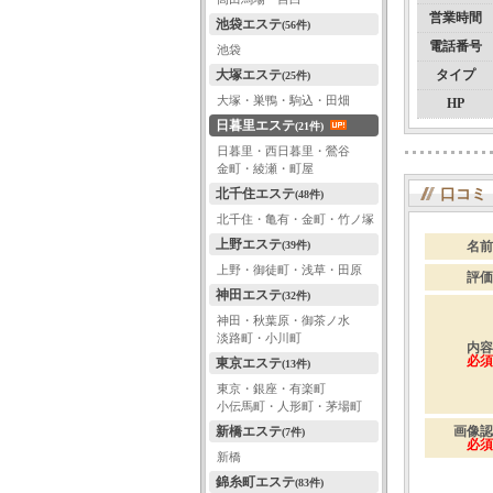
営業時間
池袋エステ
(56件)
電話番号
池袋
大塚エステ
タイプ
(25件)
大塚・巣鴨・駒込・田畑
HP
日暮里エステ
(21件)
日暮里・西日暮里・鶯谷
金町・綾瀬・町屋
北千住エステ
口コミ
(48件)
北千住・亀有・金町・竹ノ塚
上野エステ
(39件)
名前
上野・御徒町・浅草・田原
評価
神田エステ
(32件)
神田・秋葉原・御茶ノ水
淡路町・小川町
内容
必須
東京エステ
(13件)
東京・銀座・有楽町
小伝馬町・人形町・茅場町
新橋エステ
画像認
(7件)
必須
新橋
錦糸町エステ
(83件)