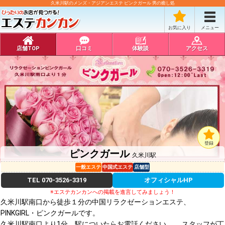
久米川駅のメンズ・アジアンエステ ピンクガール 男の癒し処
お気に入り
メニュー
店舗TOP
口コミ
体験談
アクセス
登録
ピンクガール
久米川駅
一般エステ
中国式エステ
店舗型
TEL
070-3526-3319
オフィシャルHP
※エステカンカンへの掲載を進言してみましょう！
久米川駅南口から徒歩１分の中国リラクゼーションエステ、
PINKGIRL・ピンクガールです。
久米川駅南口より1分、駅についたらお電話ください。 スタッフが丁