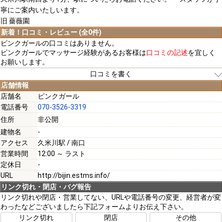
寧にご案内いたしいます。
旧 薔薇園
新着！口コミ・レビュー (全0件)
ピンクガールの口コミはありません。
ピンクガールでマッサージ経験があるお客様は
口コミの記述
を宜しく
お願いします。
口コミを書く
店舗情報
店舗名
ピンクガール
電話番号
070-3526-3319
[必須]
住所
非公開
建物名
-
[必須]
アクセス
久米川駅 / 南口
営業時間
12:00 ～ ラスト
定休日
-
URL
http://bijin.estms.info/
リンク切れ・閉店・バグ報告
[必須]
リンク切れや閉店・営業してない、URLや電話番号の変更、経営者が変
わったなどございましたら下記フォームよりお伝え下さい。
リンク切れ
閉店
その他