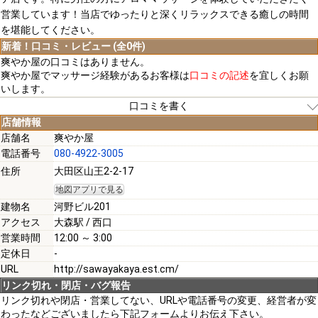
営業しています！当店でゆったりと深くリラックスできる癒しの時間
を堪能してください。
新着！口コミ・レビュー (全0件)
爽やか屋の口コミはありません。
爽やか屋でマッサージ経験があるお客様は
口コミの記述
を宜しくお願
いします。
口コミを書く
店舗情報
店舗名
爽やか屋
電話番号
080-4922-3005
[必須]
住所
大田区山王2-2-17
地図アプリで見る
[必須]
建物名
河野ビル201
アクセス
大森駅 / 西口
営業時間
12:00 ～ 3:00
定休日
-
URL
http://sawayakaya.est.cm/
[必須]
リンク切れ・閉店・バグ報告
リンク切れや閉店・営業してない、URLや電話番号の変更、経営者が変
わったなどございましたら下記フォームよりお伝え下さい。