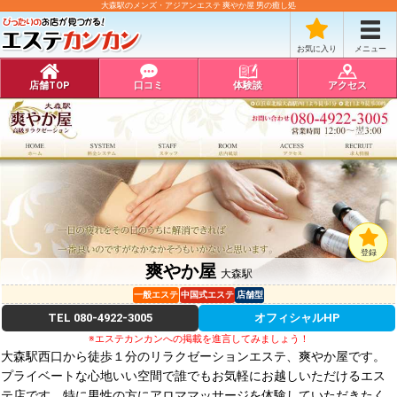
大森駅のメンズ・アジアンエステ 爽やか屋 男の癒し処
お気に入り
メニュー
店舗TOP
口コミ
体験談
アクセス
登録
爽やか屋
大森駅
一般エステ
中国式エステ
店舗型
TEL
080-4922-3005
オフィシャルHP
※エステカンカンへの掲載を進言してみましょう！
大森駅西口から徒歩１分のリラクゼーションエステ、爽やか屋です。
プライベートな心地いい空間で誰でもお気軽にお越しいただけるエス
テ店です。特に男性の方にアロママッサージを体験していただきたく