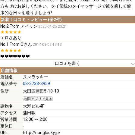
方もぜひお越しください。タイ伝統のタイマッサージで彼を癒して健
康的な日々を送りましょう!
新着！口コミ・レビュー (全2件)
No.2 From アイリン
2020-01-25 23:21
★★★★★
エロさあり
No.1 From Oさん
2014-08-06 19:13
★★★★★
❤️❤️❤️❤️❤️❤️❤️
口コミを書く
店舗情報
店舗名
ヌンラッキー
電話番号
03-3738-3959
[必須]
住所
大田区蒲田5-18-10
地図アプリで見る
[必須]
建物名
大潮ビル4F
アクセス
蒲田駅
営業時間
12:00 ～ 2:00
定休日
-
URL
http://nunglucky.jp/
[必須]