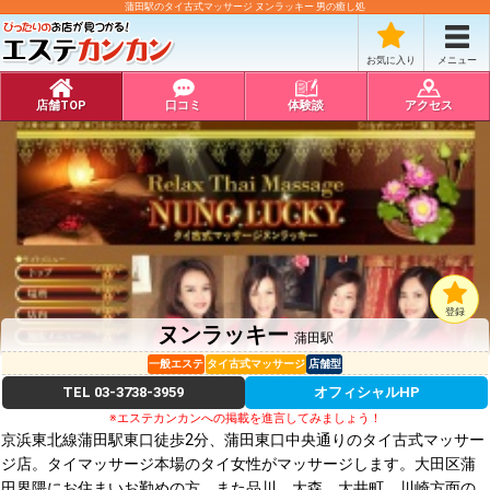
蒲田駅のタイ古式マッサージ ヌンラッキー 男の癒し処
お気に入り
メニュー
店舗TOP
口コミ
体験談
アクセス
登録
ヌンラッキー
蒲田駅
一般エステ
タイ古式マッサージ
店舗型
TEL
03-3738-3959
オフィシャルHP
※エステカンカンへの掲載を進言してみましょう！
京浜東北線蒲田駅東口徒歩2分、蒲田東口中央通りのタイ古式マッサー
ジ店。タイマッサージ本場のタイ女性がマッサージします。大田区蒲
田界隈にお住まいお勤めの方、また品川、大森、大井町、川崎方面の